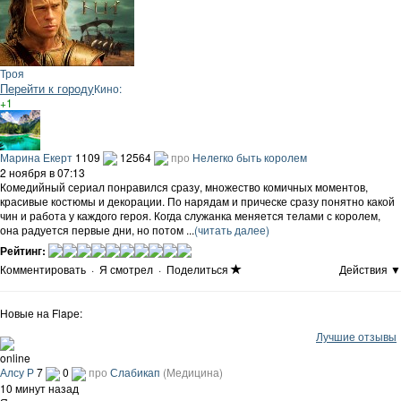
Троя
Перейти к городу
Кино:
+1
Марина Екерт
1109
12564
про
Нелегко быть королем
2 ноября в 07:13
Комедийный сериал понравился сразу, множество комичных моментов,
красивые костюмы и декорации. По нарядам и прическе сразу понятно какой
чин и работа у каждого героя. Когда служанка меняется телами с королем,
она радуется первые дни, но потом ...
(читать далее)
Рейтинг:
Комментировать
·
Я смотрел
·
Поделиться
Действия ▼
Новые на Flapе:
Лучшие отзывы
online
Алсу Р
7
0
про
Слабикап
(Медицина)
10 минут назад