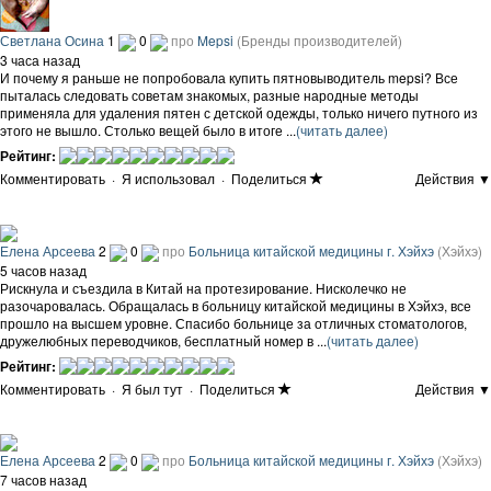
Светлана Осина
1
0
про
Mepsi
(Бренды производителей)
3 часа назад
И почему я раньше не попробовала купить пятновыводитель mepsi? Все
пыталась следовать советам знакомых, разные народные методы
применяла для удаления пятен с детской одежды, только ничего путного из
этого не вышло. Столько вещей было в итоге ...
(читать далее)
Рейтинг:
Комментировать
·
Я использовал
·
Поделиться
Действия ▼
Елена Арсеева
2
0
про
Больница китайской медицины г. Хэйхэ
(Хэйхэ)
5 часов назад
Рискнула и съездила в Китай на протезирование. Нисколечко не
разочаровалась. Обращалась в больницу китайской медицины в Хэйхэ, все
прошло на высшем уровне. Спасибо больнице за отличных стоматологов,
дружелюбных переводчиков, бесплатный номер в ...
(читать далее)
Рейтинг:
Комментировать
·
Я был тут
·
Поделиться
Действия ▼
Елена Арсеева
2
0
про
Больница китайской медицины г. Хэйхэ
(Хэйхэ)
7 часов назад