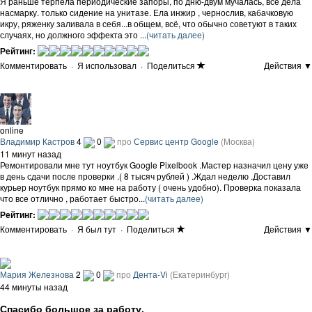
Я раньше терпела периодические запоры, по дню-двум мучалась, все дела
насмарку. только сидение на унитазе. Ела инжир , чернослив, кабачковую
икру, ряженку заливала в себя...в общем, всё, что обычно советуют в таких
случаях, но должного эффекта это ...
(читать далее)
Рейтинг:
Комментировать
·
Я использовал
·
Поделиться
Действия ▼
online
Владимир Кастров
4
0
про
Сервис центр Google
(Москва)
11 минут назад
Ремонтировали мне тут ноутбук Google Pixelbook .Мастер назначил цену уже
в день сдачи после проверки .( 8 тысяч рублей ) .Ждал неделю .Доставил
курьер ноутбук прямо ко мне на работу ( очень удобно). Проверка показала
что все отлично , работает быстро...
(читать далее)
Рейтинг:
Комментировать
·
Я был тут
·
Поделиться
Действия ▼
Мария Железнова
2
0
про
Дента-Vi
(Екатеринбург)
44 минуты назад
Спасибо большое за работу.