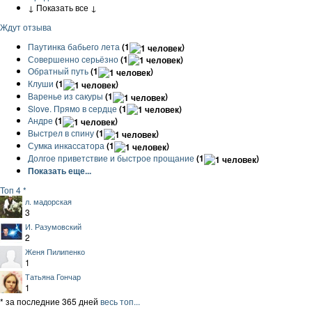
↓ Показать все ↓
Ждут отзыва
Паутинка бабьего лета
(1
)
Совершенно серьёзно
(1
)
Обратный путь
(1
)
Клуши
(1
)
Варенье из сакуры
(1
)
Slove. Прямо в сердце
(1
)
Андре
(1
)
Выстрел в спину
(1
)
Сумка инкассатора
(1
)
Долгое приветствие и быстрое прощание
(1
)
Показать еще...
Топ 4 *
л. мадорская
3
И. Разумовский
2
Женя Пилипенко
1
Татьяна Гончар
1
* за последние 365 дней
весь топ...