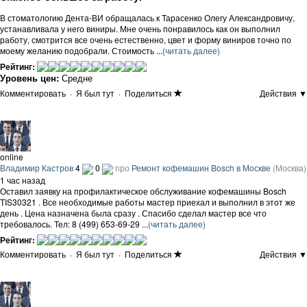
В стоматологию Дента-ВИ обращалась к Тарасенко Олегу Александровичу,
устанавливала у него виниры. Мне очень понравилось как он выполнил
работу, смотрится все очень естественно, цвет и форму виниров точно по
моему желанию подобрали. Стоимость ...
(читать далее)
Рейтинг:
Уровень цен:
Средне
Комментировать
·
Я был тут
·
Поделиться
Действия ▼
online
Владимир Кастров
4
0
про
Ремонт кофемашин Bosch в Москве
(Москва)
1 час назад
Оставил заявку на профилактическое обслуживание кофемашины Bosch
TIS30321 . Все необходимые работы мастер приехал и выполнил в этот же
день . Цена назначена была сразу . Спасибо сделал мастер все что
требовалось. Тел: 8 (499) 653-69-29 ...
(читать далее)
Рейтинг:
Комментировать
·
Я был тут
·
Поделиться
Действия ▼