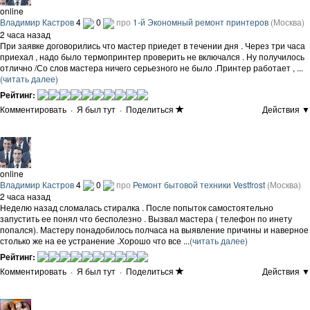
online
Владимир Кастров
4
0
про
1-й Экономный ремонт принтеров
(Москва)
2 часа назад
При заявке договорились что мастер приедет в течении дня . Через три часа
приехал , надо было термопринтер проверить не включался . Ну получилось
отлично /Со слов мастера ничего серьезного не было .Принтер работает , ...
(читать далее)
Рейтинг:
Комментировать
·
Я был тут
·
Поделиться
Действия ▼
online
Владимир Кастров
4
0
про
Ремонт бытовой техники Vestfrost
(Москва)
2 часа назад
Неделю назад сломалась стиралка . После попыток самостоятельно
запустить ее понял что бесполезно . Вызвал мастера ( телефон по инету
попался). Мастеру понадобилось полчаса на выявление причины и наверное
столько же на ее устранение .Хорошо что все ...
(читать далее)
Рейтинг:
Комментировать
·
Я был тут
·
Поделиться
Действия ▼