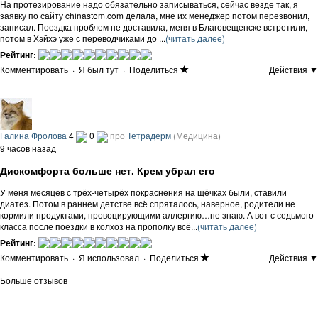
На протезирование надо обязательно записываться, сейчас везде так, я
заявку по сайту chinastom.com делала, мне их менеджер потом перезвонил,
записал. Поездка проблем не доставила, меня в Благовещенске встретили,
потом в Хэйхэ уже с переводчиками до ...
(читать далее)
Рейтинг:
Комментировать
·
Я был тут
·
Поделиться
Действия ▼
Галина Фролова
4
0
про
Тетрадерм
(Медицина)
9 часов назад
Дискомфорта больше нет. Крем убрал его
У меня месяцев с трёх-четырёх покраснения на щёчках были, ставили
диатез. Потом в раннем детстве всё спряталось, наверное, родители не
кормили продуктами, провоцирующими аллергию…не знаю. А вот с седьмого
класса после поездки в колхоз на прополку всё...
(читать далее)
Рейтинг:
Комментировать
·
Я использовал
·
Поделиться
Действия ▼
Больше отзывов