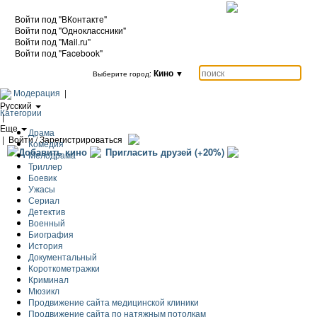
Войти под "ВКонтакте"
Войти под "Одноклассники"
Войти под "Mail.ru"
Войти под "Facebook"
Кино
▼
Выберите город:
Модерация
|
Русский
Категории
|
Еще
Драма
|
Войти / Зарегистрироваться
Комедия
Добавить кино
Пригласить друзей (+20%)
Мелодрама
Триллер
Боевик
Ужасы
Сериал
Детектив
Военный
Биография
История
Документальный
Короткометражки
Криминал
Мюзикл
Продвижение сайта медицинской клиники
Продвижение сайта по натяжным потолкам