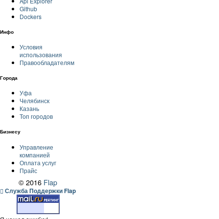
Api Explorer
Github
Dockers
Инфо
Условия
использования
Правообладателям
Города
Уфа
Челябинск
Казань
Топ городов
Бизнесу
Управление
компанией
Оплата услуг
Прайс
© 2016
Flap
Служба Поддержки Flap