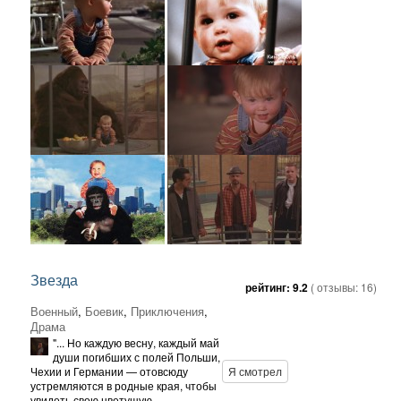
Звезда
рейтинг:
9.2
( отзывы:
16
)
Военный
,
Боевик
,
Приключения
,
Драма
"... Но каждую весну, каждый май
души погибших с полей Польши,
Чехии и Германии — отовсюду
Я смотрел
устремляются в родные края, чтобы
увидеть свою цветущую ...