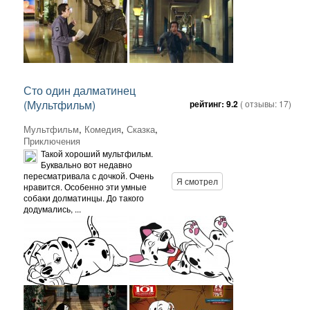
Сто один далматинец
(Мультфильм)
рейтинг:
9.2
( отзывы:
17
)
Мультфильм
,
Комедия
,
Сказка
,
Приключения
Такой хороший мультфильм.
Буквально вот недавно
пересматривала с дочкой. Очень
Я смотрел
нравится. Особенно эти умные
собаки долматинцы. До такого
додумались, ...