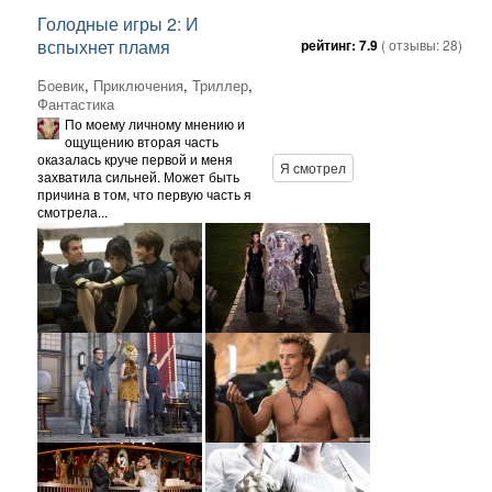
Голодные игры 2: И
вспыхнет пламя
рейтинг:
7.9
( отзывы:
28
)
Боевик
,
Приключения
,
Триллер
,
Фантастика
По моему личному мнению и
ощущению вторая часть
оказалась круче первой и меня
Я смотрел
захватила сильней. Может быть
причина в том, что первую часть я
смотрела...