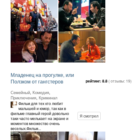
Младенец на прогулке, или
Ползком от гангстеров
рейтинг:
8.8
( отзывы:
19
)
Семейный
,
Комедия
,
Приключения
,
Криминал
Фильм для тех кто любит
малышей и юмор, так как в
фильме главный герой довольно
Я смотрел
таки часто мелькает на экране и
моментов множество очень
веселых.Фильм...