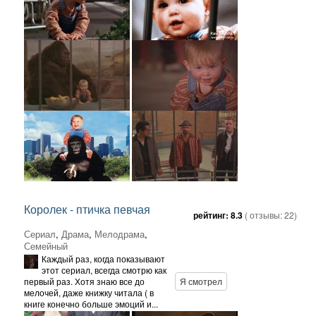
Королек - птичка певчая
рейтинг:
8.3
( отзывы:
22
)
Сериал
,
Драма
,
Мелодрама
,
Семейный
Каждый раз, когда показывают
этот сериал, всегда смотрю как
первый раз. Хотя знаю все до
Я смотрел
мелочей, даже книжку читала ( в
книге конечно больше эмоций и...