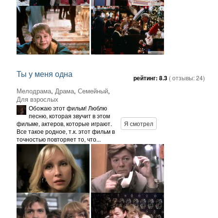
Ты у меня одна
рейтинг:
8.3
( отзывы:
24
)
Мелодрама
,
Драма
,
Семейный
,
Для взрослых
Обожаю этот фильм! Люблю
песню, которая звучит в этом
фильме, актеров, которые играют.
Я смотрел
Все такое родное, т.к. этот фильм в
точностью повторяет то, что...