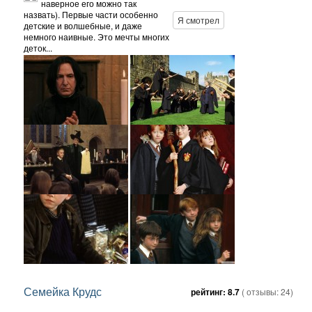
наверное его можно так
назвать). Первые части особенно
Я смотрел
детские и волшебные, и даже
немного наивные. Это мечты многих
деток...
Семейка Крудс
рейтинг:
8.7
( отзывы:
24
)