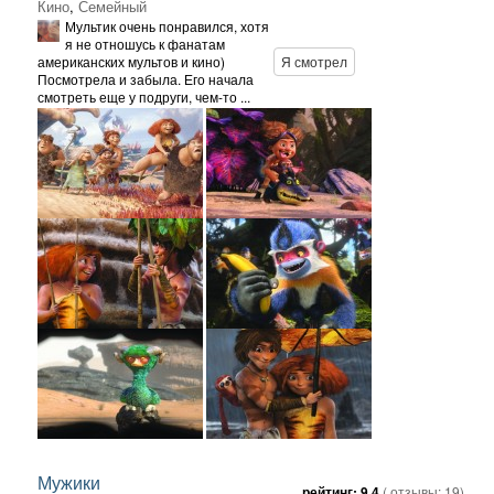
Кино
,
Семейный
Мультик очень понравился, хотя
я не отношусь к фанатам
американских мультов и кино)
Я смотрел
Посмотрела и забыла. Его начала
смотреть еще у подруги, чем-то ...
Мужики
рейтинг:
9.4
( отзывы:
19
)