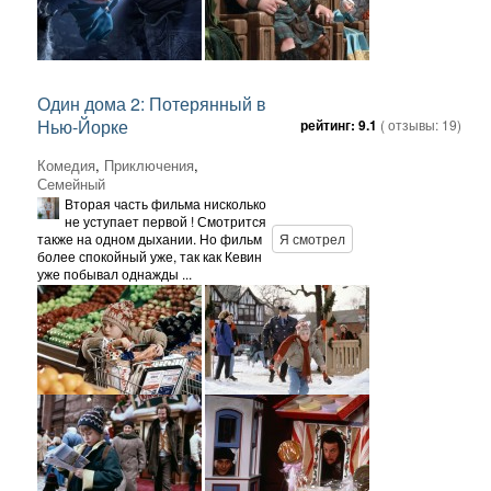
Один дома 2: Потерянный в
Нью-Йорке
рейтинг:
9.1
( отзывы:
19
)
Комедия
,
Приключения
,
Семейный
Вторая часть фильма нисколько
не уступает первой ! Смотрится
также на одном дыхании. Но фильм
Я смотрел
более спокойный уже, так как Кевин
уже побывал однажды ...