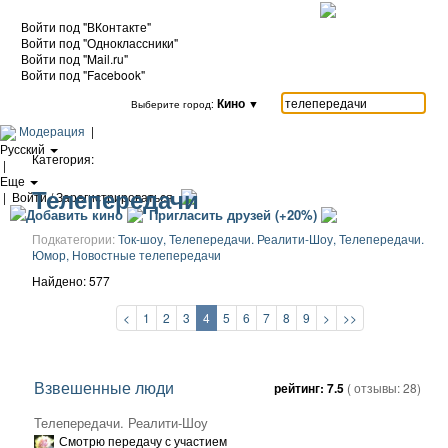
Войти под "ВКонтакте"
Войти под "Одноклассники"
Войти под "Mail.ru"
Войти под "Facebook"
Кино
▼
Выберите город:
Модерация
|
Русский
Категория:
|
Еще
Телепередачи
|
Войти / Зарегистрироваться
Добавить кино
Пригласить друзей (+20%)
Подкатегории:
Ток-шоу,
Телепередачи. Реалити-Шоу,
Телепередачи.
Юмор,
Новостные телепередачи
Найдено: 577
<
1
2
3
4
5
6
7
8
9
>
>>
Взвешенные люди
рейтинг:
7.5
( отзывы:
28
)
Телепередачи. Реалити-Шоу
Смотрю передачу с участием