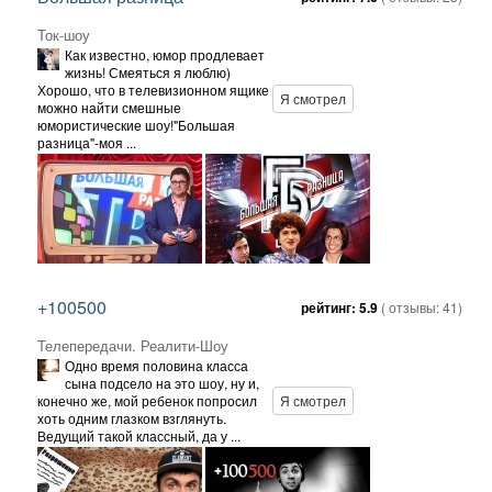
Ток-шоу
Как известно, юмор продлевает
жизнь! Смеяться я люблю)
Хорошо, что в телевизионном ящике
Я смотрел
можно найти смешные
юмористические шоу!"Большая
разница"-моя ...
+100500
рейтинг:
5.9
( отзывы:
41
)
Телепередачи. Реалити-Шоу
Одно время половина класса
сына подсело на это шоу, ну и,
конечно же, мой ребенок попросил
Я смотрел
хоть одним глазком взглянуть.
Ведущий такой классный, да у ...