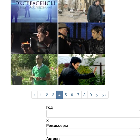
<
1
2
3
4
5
6
7
8
9
>
>>
Год
X
Режиссеры
Актеры