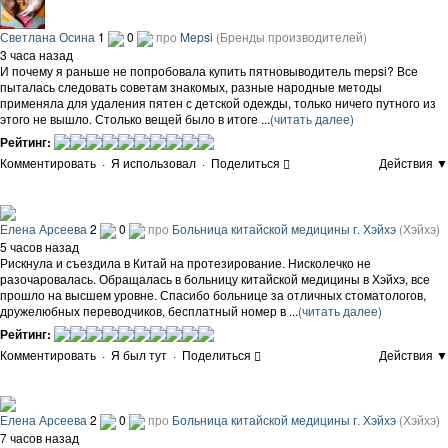
Светлана Осина
1
0
про
Mepsi
(Бренды производителей)
3 часа назад
И почему я раньше не попробовала купить пятновыводитель mepsi? Все
пыталась следовать советам знакомых, разные народные методы
применяла для удаления пятен с детской одежды, только ничего путного из
этого не вышло. Столько вещей было в итоге ...
(читать далее)
Рейтинг:
Комментировать
·
Я использовал
·
Поделиться
Действия ▼
Елена Арсеева
2
0
про
Больница китайской медицины г. Хэйхэ
(Хэйхэ)
5 часов назад
Рискнула и съездила в Китай на протезирование. Нисколечко не
разочаровалась. Обращалась в больницу китайской медицины в Хэйхэ, все
прошло на высшем уровне. Спасибо больнице за отличных стоматологов,
дружелюбных переводчиков, бесплатный номер в ...
(читать далее)
Рейтинг:
Комментировать
·
Я был тут
·
Поделиться
Действия ▼
Елена Арсеева
2
0
про
Больница китайской медицины г. Хэйхэ
(Хэйхэ)
7 часов назад