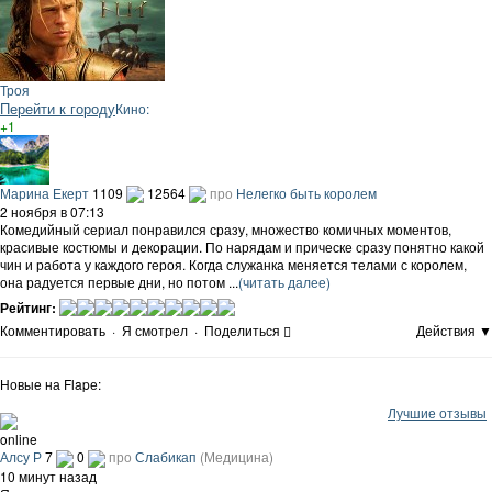
Троя
Перейти к городу
Кино:
+1
Марина Екерт
1109
12564
про
Нелегко быть королем
2 ноября в 07:13
Комедийный сериал понравился сразу, множество комичных моментов,
красивые костюмы и декорации. По нарядам и прическе сразу понятно какой
чин и работа у каждого героя. Когда служанка меняется телами с королем,
она радуется первые дни, но потом ...
(читать далее)
Рейтинг:
Комментировать
·
Я смотрел
·
Поделиться
Действия ▼
Новые на Flapе:
Лучшие отзывы
online
Алсу Р
7
0
про
Слабикап
(Медицина)
10 минут назад