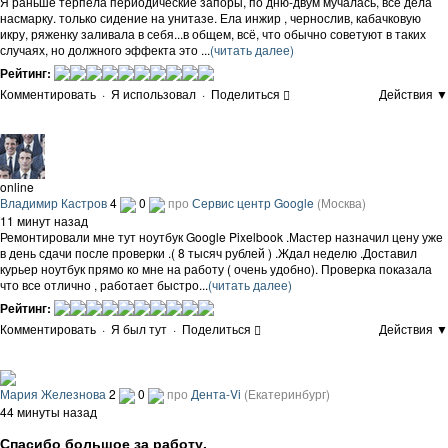
Я раньше терпела периодические запоры, по дню-двум мучалась, все дела
насмарку. только сидение на унитазе. Ела инжир , чернослив, кабачковую
икру, ряженку заливала в себя...в общем, всё, что обычно советуют в таких
случаях, но должного эффекта это ...
(читать далее)
Рейтинг:
Комментировать
·
Я использовал
·
Поделиться
Действия ▼
online
Владимир Кастров
4
0
про
Сервис центр Google
(Москва)
11 минут назад
Ремонтировали мне тут ноутбук Google Pixelbook .Мастер назначил цену уже
в день сдачи после проверки .( 8 тысяч рублей ) .Ждал неделю .Доставил
курьер ноутбук прямо ко мне на работу ( очень удобно). Проверка показала
что все отлично , работает быстро...
(читать далее)
Рейтинг:
Комментировать
·
Я был тут
·
Поделиться
Действия ▼
Мария Железнова
2
0
про
Дента-Vi
(Екатеринбург)
44 минуты назад
Спасибо большое за работу.