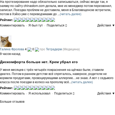
На протезирование надо обязательно записываться, сейчас везде так, я
заявку по сайту chinastom.com делала, мне их менеджер потом перезвонил,
записал. Поездка проблем не доставила, меня в Благовещенске встретили,
потом в Хэйхэ уже с переводчиками до ...
(читать далее)
Рейтинг:
Комментировать
·
Я был тут
·
Поделиться
Действия ▼
Галина Фролова
4
0
про
Тетрадерм
(Медицина)
9 часов назад
Дискомфорта больше нет. Крем убрал его
У меня месяцев с трёх-четырёх покраснения на щёчках были, ставили
диатез. Потом в раннем детстве всё спряталось, наверное, родители не
кормили продуктами, провоцирующими аллергию…не знаю. А вот с седьмого
класса после поездки в колхоз на прополку всё...
(читать далее)
Рейтинг:
Комментировать
·
Я использовал
·
Поделиться
Действия ▼
Больше отзывов