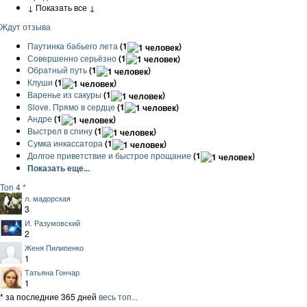
↓ Показать все ↓
Ждут отзыва
Паутинка бабьего лета
(1
)
Совершенно серьёзно
(1
)
Обратный путь
(1
)
Клуши
(1
)
Варенье из сакуры
(1
)
Slove. Прямо в сердце
(1
)
Андре
(1
)
Выстрел в спину
(1
)
Сумка инкассатора
(1
)
Долгое приветствие и быстрое прощание
(1
)
Показать еще...
Топ 4 *
л. мадорская
3
И. Разумовский
2
Женя Пилипенко
1
Татьяна Гончар
1
* за последние 365 дней
весь топ...