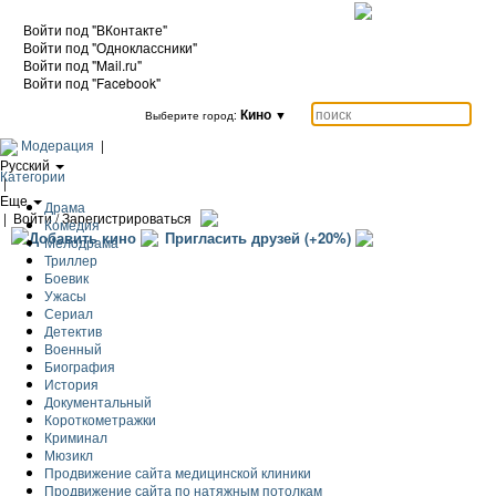
Войти под "ВКонтакте"
Войти под "Одноклассники"
Войти под "Mail.ru"
Войти под "Facebook"
Кино
▼
Выберите город:
Модерация
|
Русский
Категории
|
Еще
Драма
|
Войти / Зарегистрироваться
Комедия
Добавить кино
Пригласить друзей (+20%)
Мелодрама
Триллер
Боевик
Ужасы
Сериал
Детектив
Военный
Биография
История
Документальный
Короткометражки
Криминал
Мюзикл
Продвижение сайта медицинской клиники
Продвижение сайта по натяжным потолкам