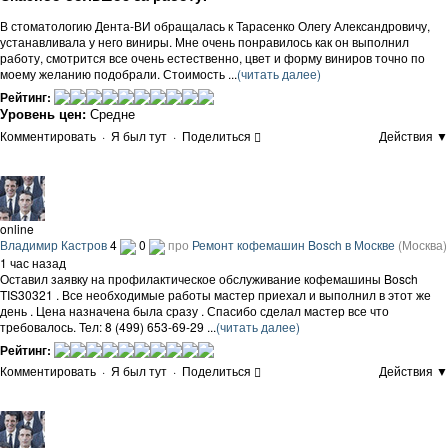
В стоматологию Дента-ВИ обращалась к Тарасенко Олегу Александровичу,
устанавливала у него виниры. Мне очень понравилось как он выполнил
работу, смотрится все очень естественно, цвет и форму виниров точно по
моему желанию подобрали. Стоимость ...
(читать далее)
Рейтинг:
Уровень цен:
Средне
Комментировать
·
Я был тут
·
Поделиться
Действия ▼
online
Владимир Кастров
4
0
про
Ремонт кофемашин Bosch в Москве
(Москва)
1 час назад
Оставил заявку на профилактическое обслуживание кофемашины Bosch
TIS30321 . Все необходимые работы мастер приехал и выполнил в этот же
день . Цена назначена была сразу . Спасибо сделал мастер все что
требовалось. Тел: 8 (499) 653-69-29 ...
(читать далее)
Рейтинг:
Комментировать
·
Я был тут
·
Поделиться
Действия ▼