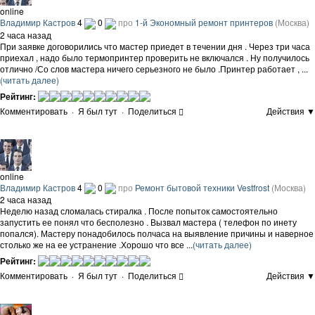
online
Владимир Кастров
4
0
про
1-й Экономный ремонт принтеров
(Москва)
2 часа назад
При заявке договорились что мастер приедет в течении дня . Через три часа
приехал , надо было термопринтер проверить не включался . Ну получилось
отлично /Со слов мастера ничего серьезного не было .Принтер работает , ...
(читать далее)
Рейтинг:
Комментировать
·
Я был тут
·
Поделиться
Действия ▼
online
Владимир Кастров
4
0
про
Ремонт бытовой техники Vestfrost
(Москва)
2 часа назад
Неделю назад сломалась стиралка . После попыток самостоятельно
запустить ее понял что бесполезно . Вызвал мастера ( телефон по инету
попался). Мастеру понадобилось полчаса на выявление причины и наверное
столько же на ее устранение .Хорошо что все ...
(читать далее)
Рейтинг:
Комментировать
·
Я был тут
·
Поделиться
Действия ▼