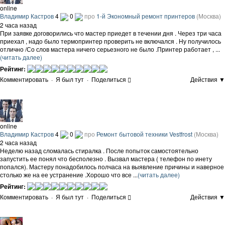
online
Владимир Кастров
4
0
про
1-й Экономный ремонт принтеров
(Москва)
2 часа назад
При заявке договорились что мастер приедет в течении дня . Через три часа
приехал , надо было термопринтер проверить не включался . Ну получилось
отлично /Со слов мастера ничего серьезного не было .Принтер работает , ...
(читать далее)
Рейтинг:
Комментировать
·
Я был тут
·
Поделиться
Действия ▼
online
Владимир Кастров
4
0
про
Ремонт бытовой техники Vestfrost
(Москва)
2 часа назад
Неделю назад сломалась стиралка . После попыток самостоятельно
запустить ее понял что бесполезно . Вызвал мастера ( телефон по инету
попался). Мастеру понадобилось полчаса на выявление причины и наверное
столько же на ее устранение .Хорошо что все ...
(читать далее)
Рейтинг:
Комментировать
·
Я был тут
·
Поделиться
Действия ▼