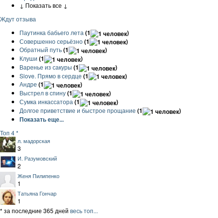
↓ Показать все ↓
Ждут отзыва
Паутинка бабьего лета
(1
)
Совершенно серьёзно
(1
)
Обратный путь
(1
)
Клуши
(1
)
Варенье из сакуры
(1
)
Slove. Прямо в сердце
(1
)
Андре
(1
)
Выстрел в спину
(1
)
Сумка инкассатора
(1
)
Долгое приветствие и быстрое прощание
(1
)
Показать еще...
Топ 4 *
л. мадорская
3
И. Разумовский
2
Женя Пилипенко
1
Татьяна Гончар
1
* за последние 365 дней
весь топ...