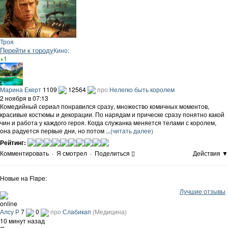
Троя
Перейти к городу
Кино:
+1
Марина Екерт
1109
12564
про
Нелегко быть королем
2 ноября в 07:13
Комедийный сериал понравился сразу, множество комичных моментов,
красивые костюмы и декорации. По нарядам и прическе сразу понятно какой
чин и работа у каждого героя. Когда служанка меняется телами с королем,
она радуется первые дни, но потом ...
(читать далее)
Рейтинг:
Комментировать
·
Я смотрел
·
Поделиться
Действия ▼
Новые на Flapе:
Лучшие отзывы
online
Алсу Р
7
0
про
Слабикап
(Медицина)
10 минут назад