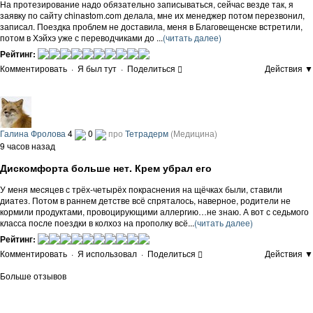
На протезирование надо обязательно записываться, сейчас везде так, я
заявку по сайту chinastom.com делала, мне их менеджер потом перезвонил,
записал. Поездка проблем не доставила, меня в Благовещенске встретили,
потом в Хэйхэ уже с переводчиками до ...
(читать далее)
Рейтинг:
Комментировать
·
Я был тут
·
Поделиться
Действия ▼
Галина Фролова
4
0
про
Тетрадерм
(Медицина)
9 часов назад
Дискомфорта больше нет. Крем убрал его
У меня месяцев с трёх-четырёх покраснения на щёчках были, ставили
диатез. Потом в раннем детстве всё спряталось, наверное, родители не
кормили продуктами, провоцирующими аллергию…не знаю. А вот с седьмого
класса после поездки в колхоз на прополку всё...
(читать далее)
Рейтинг:
Комментировать
·
Я использовал
·
Поделиться
Действия ▼
Больше отзывов