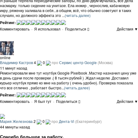
Я раньше терпела периодические запоры, по дню-двум мучалась, все дела
насмарку. только сидение на унитазе. Ела инжир , чернослив, кабачковую
икру, ряженку заливала в себя...в общем, всё, что обычно советуют в таких
случаях, но должного эффекта это ...
(читать далее)
Рейтинг:
Комментировать
·
Я использовал
·
Поделиться
Действия ▼
online
Владимир Кастров
4
0
про
Сервис центр Google
(Москва)
11 минут назад
Ремонтировали мне тут ноутбук Google Pixelbook .Мастер назначил цену уже
в день сдачи после проверки .( 8 тысяч рублей ) .Ждал неделю .Доставил
курьер ноутбук прямо ко мне на работу ( очень удобно). Проверка показала
что все отлично , работает быстро...
(читать далее)
Рейтинг:
Комментировать
·
Я был тут
·
Поделиться
Действия ▼
Мария Железнова
2
0
про
Дента-Vi
(Екатеринбург)
44 минуты назад
Спасибо большое за работу.