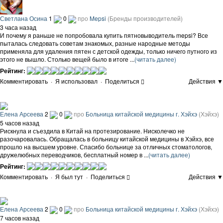
Светлана Осина
1
0
про
Mepsi
(Бренды производителей)
3 часа назад
И почему я раньше не попробовала купить пятновыводитель mepsi? Все
пыталась следовать советам знакомых, разные народные методы
применяла для удаления пятен с детской одежды, только ничего путного из
этого не вышло. Столько вещей было в итоге ...
(читать далее)
Рейтинг:
Комментировать
·
Я использовал
·
Поделиться
Действия ▼
Елена Арсеева
2
0
про
Больница китайской медицины г. Хэйхэ
(Хэйхэ)
5 часов назад
Рискнула и съездила в Китай на протезирование. Нисколечко не
разочаровалась. Обращалась в больницу китайской медицины в Хэйхэ, все
прошло на высшем уровне. Спасибо больнице за отличных стоматологов,
дружелюбных переводчиков, бесплатный номер в ...
(читать далее)
Рейтинг:
Комментировать
·
Я был тут
·
Поделиться
Действия ▼
Елена Арсеева
2
0
про
Больница китайской медицины г. Хэйхэ
(Хэйхэ)
7 часов назад