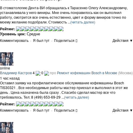
В стоматологию Дента-ВИ обращалась к Тарасенко Олегу Александровичу,
устанавливала у него виниры. Мне очень понравилось как он выполнил
работу, смотрится все очень естественно, цвет и форму виниров точно по
моему желанию подобрали. Стоимость ...
(читать далее)
Рейтинг:
Уровень цен:
Средне
Комментировать
·
Я был тут
·
Поделиться
Действия ▼
online
Владимир Кастров
4
0
про
Ремонт кофемашин Bosch в Москве
(Москва)
1 час назад
Оставил заявку на профилактическое обслуживание кофемашины Bosch
TIS30321 . Все необходимые работы мастер приехал и выполнил в этот же
день . Цена назначена была сразу . Спасибо сделал мастер все что
требовалось. Тел: 8 (499) 653-69-29 ...
(читать далее)
Рейтинг:
Комментировать
·
Я был тут
·
Поделиться
Действия ▼