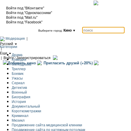
Войти под "ВКонтакте"
Войти под "Одноклассники"
Войти под "Mail.ru"
Войти под "Facebook"
Кино
▼
Выберите город:
Модерация
|
Русский
Категории
|
Еще
Драма
|
Войти / Зарегистрироваться
Комедия
Добавить кино
Пригласить друзей (+20%)
Мелодрама
Триллер
Боевик
Ужасы
Сериал
Детектив
Военный
Биография
История
Документальный
Короткометражки
Криминал
Мюзикл
Продвижение сайта медицинской клиники
Продвижение сайта по натяжным потолкам