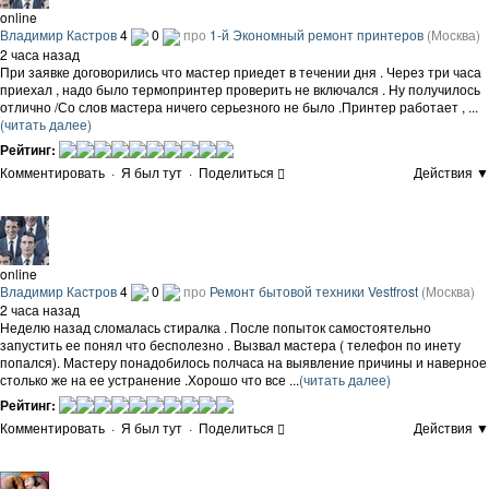
online
Владимир Кастров
4
0
про
1-й Экономный ремонт принтеров
(Москва)
2 часа назад
При заявке договорились что мастер приедет в течении дня . Через три часа
приехал , надо было термопринтер проверить не включался . Ну получилось
отлично /Со слов мастера ничего серьезного не было .Принтер работает , ...
(читать далее)
Рейтинг:
Комментировать
·
Я был тут
·
Поделиться
Действия ▼
online
Владимир Кастров
4
0
про
Ремонт бытовой техники Vestfrost
(Москва)
2 часа назад
Неделю назад сломалась стиралка . После попыток самостоятельно
запустить ее понял что бесполезно . Вызвал мастера ( телефон по инету
попался). Мастеру понадобилось полчаса на выявление причины и наверное
столько же на ее устранение .Хорошо что все ...
(читать далее)
Рейтинг:
Комментировать
·
Я был тут
·
Поделиться
Действия ▼