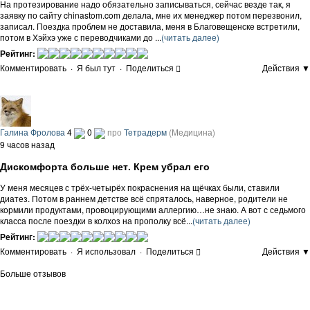
На протезирование надо обязательно записываться, сейчас везде так, я
заявку по сайту chinastom.com делала, мне их менеджер потом перезвонил,
записал. Поездка проблем не доставила, меня в Благовещенске встретили,
потом в Хэйхэ уже с переводчиками до ...
(читать далее)
Рейтинг:
Комментировать
·
Я был тут
·
Поделиться
Действия ▼
Галина Фролова
4
0
про
Тетрадерм
(Медицина)
9 часов назад
Дискомфорта больше нет. Крем убрал его
У меня месяцев с трёх-четырёх покраснения на щёчках были, ставили
диатез. Потом в раннем детстве всё спряталось, наверное, родители не
кормили продуктами, провоцирующими аллергию…не знаю. А вот с седьмого
класса после поездки в колхоз на прополку всё...
(читать далее)
Рейтинг:
Комментировать
·
Я использовал
·
Поделиться
Действия ▼
Больше отзывов