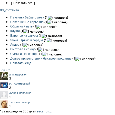
↓ Показать все ↓
Ждут отзыва
Паутинка бабьего лета
(1
)
Совершенно серьёзно
(1
)
Обратный путь
(1
)
Клуши
(1
)
Варенье из сакуры
(1
)
Slove. Прямо в сердце
(1
)
Андре
(1
)
Выстрел в спину
(1
)
Сумка инкассатора
(1
)
Долгое приветствие и быстрое прощание
(1
)
Показать еще...
Топ 4 *
л. мадорская
3
И. Разумовский
2
Женя Пилипенко
1
Татьяна Гончар
1
* за последние 365 дней
весь топ...