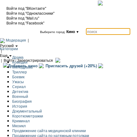
Войти под "ВКонтакте"
Войти под "Одноклассники"
Войти под "Mail.ru"
Войти под "Facebook"
Кино
▼
Выберите город:
Модерация
|
Русский
Категории
|
Еще
Драма
|
Войти / Зарегистрироваться
Комедия
Добавить кино
Пригласить друзей (+20%)
Мелодрама
Триллер
Боевик
Ужасы
Сериал
Детектив
Военный
Биография
История
Документальный
Короткометражки
Криминал
Мюзикл
Продвижение сайта медицинской клиники
Продвижение сайта по натяжным потолкам