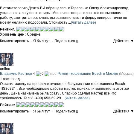
В стоматологию Дента-ВИ обращалась к Тарасенко Олегу Александровичу,
устанавливала у него виниры. Мне очень понравилось как он выполнил
работу, смотрится все очень естественно, цвет и форму виниров точно по
моему желанию подобрали. Стоимость ...
(читать далее)
Рейтинг:
Уровень цен:
Средне
Комментировать
·
Я был тут
·
Поделиться
Действия ▼
online
Владимир Кастров
4
0
про
Ремонт кофемашин Bosch в Москве
(Москва)
1 час назад
Оставил заявку на профилактическое обслуживание кофемашины Bosch
TIS30321 . Все необходимые работы мастер приехал и выполнил в этот же
день . Цена назначена была сразу . Спасибо сделал мастер все что
требовалось. Тел: 8 (499) 653-69-29 ...
(читать далее)
Рейтинг:
Комментировать
·
Я был тут
·
Поделиться
Действия ▼