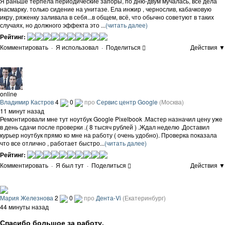
Я раньше терпела периодические запоры, по дню-двум мучалась, все дела
насмарку. только сидение на унитазе. Ела инжир , чернослив, кабачковую
икру, ряженку заливала в себя...в общем, всё, что обычно советуют в таких
случаях, но должного эффекта это ...
(читать далее)
Рейтинг:
Комментировать
·
Я использовал
·
Поделиться
Действия ▼
online
Владимир Кастров
4
0
про
Сервис центр Google
(Москва)
11 минут назад
Ремонтировали мне тут ноутбук Google Pixelbook .Мастер назначил цену уже
в день сдачи после проверки .( 8 тысяч рублей ) .Ждал неделю .Доставил
курьер ноутбук прямо ко мне на работу ( очень удобно). Проверка показала
что все отлично , работает быстро...
(читать далее)
Рейтинг:
Комментировать
·
Я был тут
·
Поделиться
Действия ▼
Мария Железнова
2
0
про
Дента-Vi
(Екатеринбург)
44 минуты назад
Спасибо большое за работу.