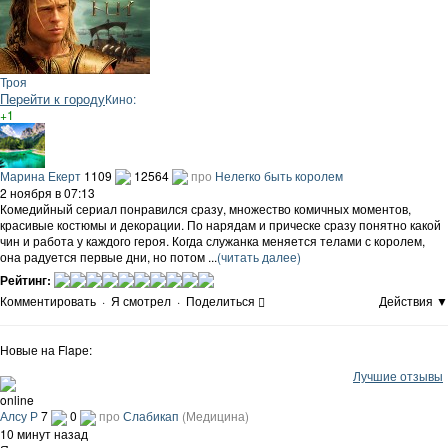
Троя
Перейти к городу
Кино:
+1
Марина Екерт
1109
12564
про
Нелегко быть королем
2 ноября в 07:13
Комедийный сериал понравился сразу, множество комичных моментов,
красивые костюмы и декорации. По нарядам и прическе сразу понятно какой
чин и работа у каждого героя. Когда служанка меняется телами с королем,
она радуется первые дни, но потом ...
(читать далее)
Рейтинг:
Комментировать
·
Я смотрел
·
Поделиться
Действия ▼
Новые на Flapе:
Лучшие отзывы
online
Алсу Р
7
0
про
Слабикап
(Медицина)
10 минут назад