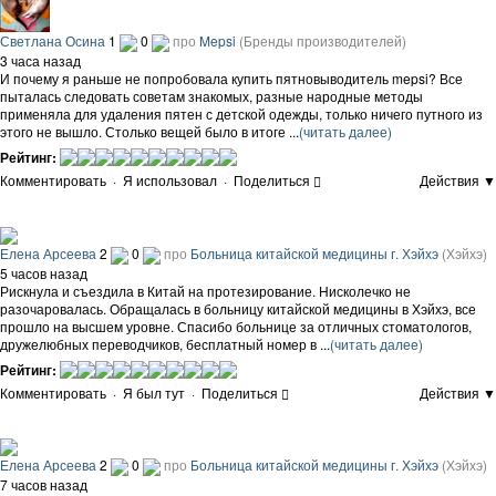
Светлана Осина
1
0
про
Mepsi
(Бренды производителей)
3 часа назад
И почему я раньше не попробовала купить пятновыводитель mepsi? Все
пыталась следовать советам знакомых, разные народные методы
применяла для удаления пятен с детской одежды, только ничего путного из
этого не вышло. Столько вещей было в итоге ...
(читать далее)
Рейтинг:
Комментировать
·
Я использовал
·
Поделиться
Действия ▼
Елена Арсеева
2
0
про
Больница китайской медицины г. Хэйхэ
(Хэйхэ)
5 часов назад
Рискнула и съездила в Китай на протезирование. Нисколечко не
разочаровалась. Обращалась в больницу китайской медицины в Хэйхэ, все
прошло на высшем уровне. Спасибо больнице за отличных стоматологов,
дружелюбных переводчиков, бесплатный номер в ...
(читать далее)
Рейтинг:
Комментировать
·
Я был тут
·
Поделиться
Действия ▼
Елена Арсеева
2
0
про
Больница китайской медицины г. Хэйхэ
(Хэйхэ)
7 часов назад