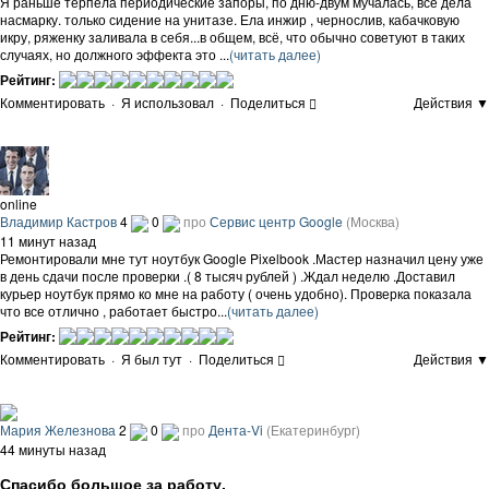
Я раньше терпела периодические запоры, по дню-двум мучалась, все дела
насмарку. только сидение на унитазе. Ела инжир , чернослив, кабачковую
икру, ряженку заливала в себя...в общем, всё, что обычно советуют в таких
случаях, но должного эффекта это ...
(читать далее)
Рейтинг:
Комментировать
·
Я использовал
·
Поделиться
Действия ▼
online
Владимир Кастров
4
0
про
Сервис центр Google
(Москва)
11 минут назад
Ремонтировали мне тут ноутбук Google Pixelbook .Мастер назначил цену уже
в день сдачи после проверки .( 8 тысяч рублей ) .Ждал неделю .Доставил
курьер ноутбук прямо ко мне на работу ( очень удобно). Проверка показала
что все отлично , работает быстро...
(читать далее)
Рейтинг:
Комментировать
·
Я был тут
·
Поделиться
Действия ▼
Мария Железнова
2
0
про
Дента-Vi
(Екатеринбург)
44 минуты назад
Спасибо большое за работу.