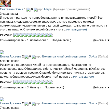
Светлана Осина
1
0
про
Mepsi
(Бренды производителей)
3 часа назад
И почему я раньше не попробовала купить пятновыводитель mepsi? Все
пыталась следовать советам знакомых, разные народные методы
применяла для удаления пятен с детской одежды, только ничего путного из
этого не вышло. Столько вещей было в итоге ...
(читать далее)
Рейтинг:
Комментировать
·
Я использовал
·
Поделиться
Действия ▼
Елена Арсеева
2
0
про
Больница китайской медицины г. Хэйхэ
(Хэйхэ)
5 часов назад
Рискнула и съездила в Китай на протезирование. Нисколечко не
разочаровалась. Обращалась в больницу китайской медицины в Хэйхэ, все
прошло на высшем уровне. Спасибо больнице за отличных стоматологов,
дружелюбных переводчиков, бесплатный номер в ...
(читать далее)
Рейтинг:
Комментировать
·
Я был тут
·
Поделиться
Действия ▼
Елена Арсеева
2
0
про
Больница китайской медицины г. Хэйхэ
(Хэйхэ)
7 часов назад