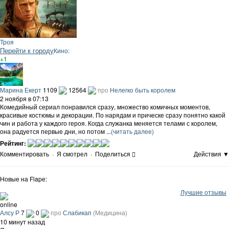
Троя
Перейти к городу
Кино:
+1
Марина Екерт
1109
12564
про
Нелегко быть королем
2 ноября в 07:13
Комедийный сериал понравился сразу, множество комичных моментов,
красивые костюмы и декорации. По нарядам и прическе сразу понятно какой
чин и работа у каждого героя. Когда служанка меняется телами с королем,
она радуется первые дни, но потом ...
(читать далее)
Рейтинг:
Комментировать
·
Я смотрел
·
Поделиться
Действия ▼
Новые на Flapе:
Лучшие отзывы
online
Алсу Р
7
0
про
Слабикап
(Медицина)
10 минут назад