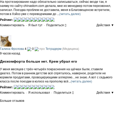
На протезирование надо обязательно записываться, сейчас везде так, я
заявку по сайту chinastom.com делала, мне их менеджер потом перезвонил,
записал. Поездка проблем не доставила, меня в Благовещенске встретили,
потом в Хэйхэ уже с переводчиками до ...
(читать далее)
Рейтинг:
Комментировать
·
Я был тут
·
Поделиться
Действия ▼
Галина Фролова
4
0
про
Тетрадерм
(Медицина)
9 часов назад
Дискомфорта больше нет. Крем убрал его
У меня месяцев с трёх-четырёх покраснения на щёчках были, ставили
диатез. Потом в раннем детстве всё спряталось, наверное, родители не
кормили продуктами, провоцирующими аллергию…не знаю. А вот с седьмого
класса после поездки в колхоз на прополку всё...
(читать далее)
Рейтинг:
Комментировать
·
Я использовал
·
Поделиться
Действия ▼
Больше отзывов