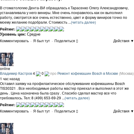
В стоматологию Дента-ВИ обращалась к Тарасенко Олегу Александровичу,
устанавливала у него виниры. Мне очень понравилось как он выполнил
работу, смотрится все очень естественно, цвет и форму виниров точно по
моему желанию подобрали. Стоимость ...
(читать далее)
Рейтинг:
Уровень цен:
Средне
Комментировать
·
Я был тут
·
Поделиться
Действия ▼
online
Владимир Кастров
4
0
про
Ремонт кофемашин Bosch в Москве
(Москва)
1 час назад
Оставил заявку на профилактическое обслуживание кофемашины Bosch
TIS30321 . Все необходимые работы мастер приехал и выполнил в этот же
день . Цена назначена была сразу . Спасибо сделал мастер все что
требовалось. Тел: 8 (499) 653-69-29 ...
(читать далее)
Рейтинг:
Комментировать
·
Я был тут
·
Поделиться
Действия ▼