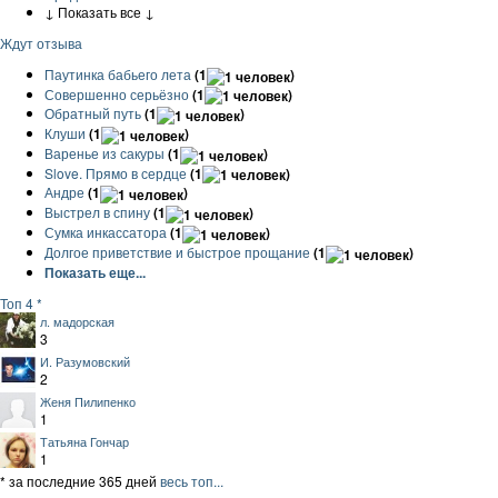
↓ Показать все ↓
Ждут отзыва
Паутинка бабьего лета
(1
)
Совершенно серьёзно
(1
)
Обратный путь
(1
)
Клуши
(1
)
Варенье из сакуры
(1
)
Slove. Прямо в сердце
(1
)
Андре
(1
)
Выстрел в спину
(1
)
Сумка инкассатора
(1
)
Долгое приветствие и быстрое прощание
(1
)
Показать еще...
Топ 4 *
л. мадорская
3
И. Разумовский
2
Женя Пилипенко
1
Татьяна Гончар
1
* за последние 365 дней
весь топ...