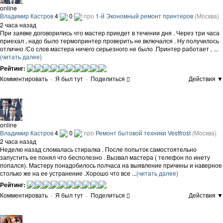
online
Владимир Кастров
4
0
про
1-й Экономный ремонт принтеров
(Москва)
2 часа назад
При заявке договорились что мастер приедет в течении дня . Через три часа
приехал , надо было термопринтер проверить не включался . Ну получилось
отлично /Со слов мастера ничего серьезного не было .Принтер работает , ...
(читать далее)
Рейтинг:
Комментировать
·
Я был тут
·
Поделиться
Действия ▼
online
Владимир Кастров
4
0
про
Ремонт бытовой техники Vestfrost
(Москва)
2 часа назад
Неделю назад сломалась стиралка . После попыток самостоятельно
запустить ее понял что бесполезно . Вызвал мастера ( телефон по инету
попался). Мастеру понадобилось полчаса на выявление причины и наверное
столько же на ее устранение .Хорошо что все ...
(читать далее)
Рейтинг:
Комментировать
·
Я был тут
·
Поделиться
Действия ▼