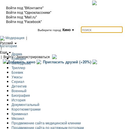
Войти под "ВКонтакте"
Войти под "Одноклассники"
Войти под "Mail.ru"
Войти под "Facebook"
Кино
▼
Выберите город:
Модерация
|
Русский
Категории
|
Еще
Драма
|
Войти / Зарегистрироваться
Комедия
Добавить кино
Пригласить друзей (+20%)
Мелодрама
Триллер
Боевик
Ужасы
Сериал
Детектив
Военный
Биография
История
Документальный
Короткометражки
Криминал
Мюзикл
Продвижение сайта медицинской клиники
Продвижение сайта по натяжным потолкам