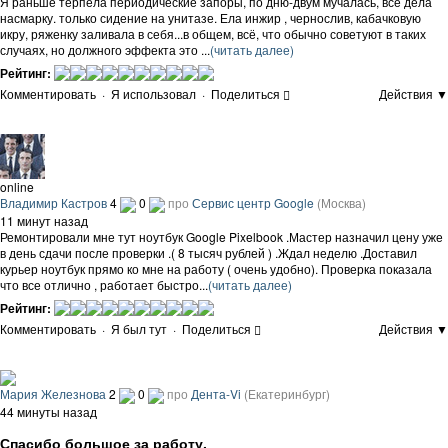
Я раньше терпела периодические запоры, по дню-двум мучалась, все дела
насмарку. только сидение на унитазе. Ела инжир , чернослив, кабачковую
икру, ряженку заливала в себя...в общем, всё, что обычно советуют в таких
случаях, но должного эффекта это ...
(читать далее)
Рейтинг:
Комментировать
·
Я использовал
·
Поделиться
Действия ▼
online
Владимир Кастров
4
0
про
Сервис центр Google
(Москва)
11 минут назад
Ремонтировали мне тут ноутбук Google Pixelbook .Мастер назначил цену уже
в день сдачи после проверки .( 8 тысяч рублей ) .Ждал неделю .Доставил
курьер ноутбук прямо ко мне на работу ( очень удобно). Проверка показала
что все отлично , работает быстро...
(читать далее)
Рейтинг:
Комментировать
·
Я был тут
·
Поделиться
Действия ▼
Мария Железнова
2
0
про
Дента-Vi
(Екатеринбург)
44 минуты назад
Спасибо большое за работу.