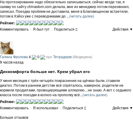
На протезирование надо обязательно записываться, сейчас везде так, я
заявку по сайту chinastom.com делала, мне их менеджер потом перезвонил,
записал. Поездка проблем не доставила, меня в Благовещенске встретили,
потом в Хэйхэ уже с переводчиками до ...
(читать далее)
Рейтинг:
Комментировать
·
Я был тут
·
Поделиться
Действия ▼
Галина Фролова
4
0
про
Тетрадерм
(Медицина)
9 часов назад
Дискомфорта больше нет. Крем убрал его
У меня месяцев с трёх-четырёх покраснения на щёчках были, ставили
диатез. Потом в раннем детстве всё спряталось, наверное, родители не
кормили продуктами, провоцирующими аллергию…не знаю. А вот с седьмого
класса после поездки в колхоз на прополку всё...
(читать далее)
Рейтинг:
Комментировать
·
Я использовал
·
Поделиться
Действия ▼
Больше отзывов