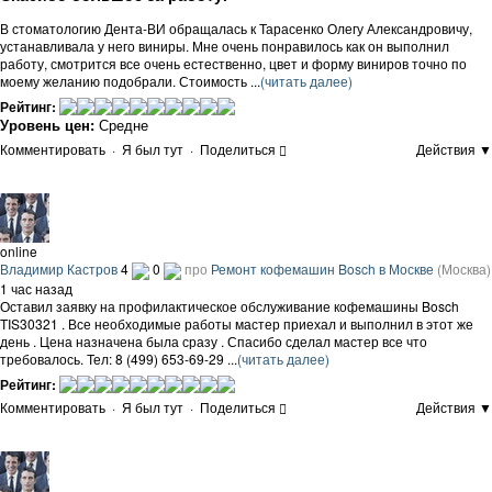
В стоматологию Дента-ВИ обращалась к Тарасенко Олегу Александровичу,
устанавливала у него виниры. Мне очень понравилось как он выполнил
работу, смотрится все очень естественно, цвет и форму виниров точно по
моему желанию подобрали. Стоимость ...
(читать далее)
Рейтинг:
Уровень цен:
Средне
Комментировать
·
Я был тут
·
Поделиться
Действия ▼
online
Владимир Кастров
4
0
про
Ремонт кофемашин Bosch в Москве
(Москва)
1 час назад
Оставил заявку на профилактическое обслуживание кофемашины Bosch
TIS30321 . Все необходимые работы мастер приехал и выполнил в этот же
день . Цена назначена была сразу . Спасибо сделал мастер все что
требовалось. Тел: 8 (499) 653-69-29 ...
(читать далее)
Рейтинг:
Комментировать
·
Я был тут
·
Поделиться
Действия ▼