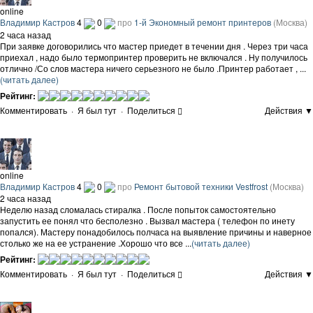
online
Владимир Кастров
4
0
про
1-й Экономный ремонт принтеров
(Москва)
2 часа назад
При заявке договорились что мастер приедет в течении дня . Через три часа
приехал , надо было термопринтер проверить не включался . Ну получилось
отлично /Со слов мастера ничего серьезного не было .Принтер работает , ...
(читать далее)
Рейтинг:
Комментировать
·
Я был тут
·
Поделиться
Действия ▼
online
Владимир Кастров
4
0
про
Ремонт бытовой техники Vestfrost
(Москва)
2 часа назад
Неделю назад сломалась стиралка . После попыток самостоятельно
запустить ее понял что бесполезно . Вызвал мастера ( телефон по инету
попался). Мастеру понадобилось полчаса на выявление причины и наверное
столько же на ее устранение .Хорошо что все ...
(читать далее)
Рейтинг:
Комментировать
·
Я был тут
·
Поделиться
Действия ▼