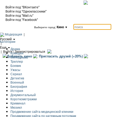
Войти под "ВКонтакте"
Войти под "Одноклассники"
Войти под "Mail.ru"
Войти под "Facebook"
Кино
▼
Выберите город:
Модерация
|
Русский
Категории
|
Еще
Драма
|
Войти / Зарегистрироваться
Комедия
Добавить кино
Пригласить друзей (+20%)
Мелодрама
Триллер
Боевик
Ужасы
Сериал
Детектив
Военный
Биография
История
Документальный
Короткометражки
Криминал
Мюзикл
Продвижение сайта медицинской клиники
Продвижение сайта по натяжным потолкам