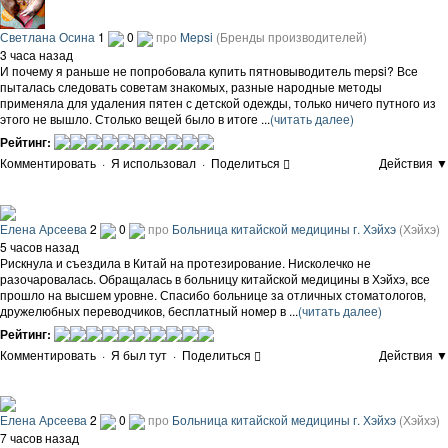
Светлана Осина
1
0
про
Mepsi
(Бренды производителей)
3 часа назад
И почему я раньше не попробовала купить пятновыводитель mepsi? Все
пыталась следовать советам знакомых, разные народные методы
применяла для удаления пятен с детской одежды, только ничего путного из
этого не вышло. Столько вещей было в итоге ...
(читать далее)
Рейтинг:
Комментировать
·
Я использовал
·
Поделиться
Действия ▼
Елена Арсеева
2
0
про
Больница китайской медицины г. Хэйхэ
(Хэйхэ)
5 часов назад
Рискнула и съездила в Китай на протезирование. Нисколечко не
разочаровалась. Обращалась в больницу китайской медицины в Хэйхэ, все
прошло на высшем уровне. Спасибо больнице за отличных стоматологов,
дружелюбных переводчиков, бесплатный номер в ...
(читать далее)
Рейтинг:
Комментировать
·
Я был тут
·
Поделиться
Действия ▼
Елена Арсеева
2
0
про
Больница китайской медицины г. Хэйхэ
(Хэйхэ)
7 часов назад