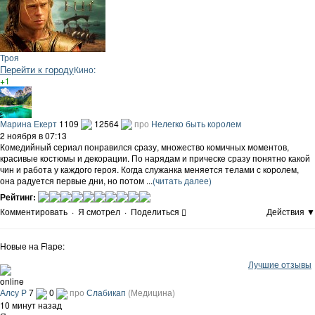
Троя
Перейти к городу
Кино:
+1
Марина Екерт
1109
12564
про
Нелегко быть королем
2 ноября в 07:13
Комедийный сериал понравился сразу, множество комичных моментов,
красивые костюмы и декорации. По нарядам и прическе сразу понятно какой
чин и работа у каждого героя. Когда служанка меняется телами с королем,
она радуется первые дни, но потом ...
(читать далее)
Рейтинг:
Комментировать
·
Я смотрел
·
Поделиться
Действия ▼
Новые на Flapе:
Лучшие отзывы
online
Алсу Р
7
0
про
Слабикап
(Медицина)
10 минут назад