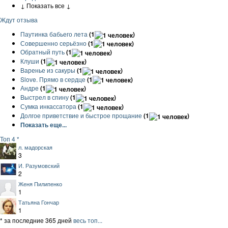
↓ Показать все ↓
Ждут отзыва
Паутинка бабьего лета
(1
)
Совершенно серьёзно
(1
)
Обратный путь
(1
)
Клуши
(1
)
Варенье из сакуры
(1
)
Slove. Прямо в сердце
(1
)
Андре
(1
)
Выстрел в спину
(1
)
Сумка инкассатора
(1
)
Долгое приветствие и быстрое прощание
(1
)
Показать еще...
Топ 4 *
л. мадорская
3
И. Разумовский
2
Женя Пилипенко
1
Татьяна Гончар
1
* за последние 365 дней
весь топ...