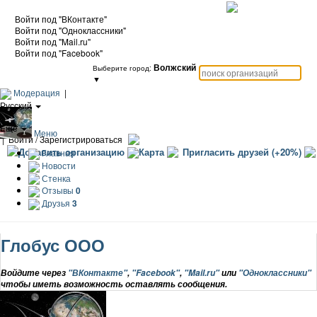
Войти под "ВКонтакте"
Войти под "Одноклассники"
Войти под "Mail.ru"
Войти под "Facebook"
Волжский
Выберите город:
▼
Модерация
|
Русский
|
Еще
Меню
|
Войти / Зарегистрироваться
Добавить организацию
Карта
Пригласить друзей (+20%)
Главная
Новости
Стенка
Отзывы
0
Друзья
3
Глобус ООО
Войдите через
"ВКонтакте"
,
"Facebook"
,
"Mail.ru"
или
"Одноклассники"
чтобы иметь возможность оставлять сообщения.