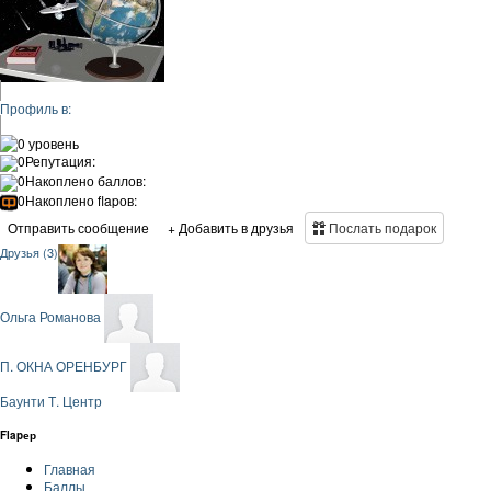
Профиль в:
0 уровень
0
Репутация:
0
Накоплено баллов:
0
Накоплено flapов:
Отправить сообщение
+ Добавить в друзья
Послать подарок
Друзья (3)
Ольга Романова
П. ОКНА ОРЕНБУРГ
Баунти Т. Центр
Flapер
Главная
Баллы