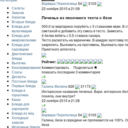
Варвара Перепелица
54
3103
Салаты
22 ноября 2015 в 21:09
Закуски
Печенье из песочного теста с безе
Напитки
Вторые блюда
Блюда для
300,0 гр маргарина порубить с 3 стаканами муки. В 
мультиварки
сметаной и добавить эту смесь в тесто. Замесить.
Блюда для
4 белка взбить с 0,5 стакана сахара.
микроволновки
Тесто раскатать на варенички. В каждую заготовку 
Блюда для
закрепить. Выложить на противень. Выпекать при т
пароварки
Приятного аппетита.
Диетические
блюда
Рейтинг:
Выпечка
Консервирование
Комментировать
·
Поделиться
Соусы
показать последние 3 комментария
Десерты
+6
Постные блюда
Первые блюда
Галина Жилина
626
31173
Блюда в
Интересное название печенья. Варя, интересно белк
горшочках
поняла, они внутри?
Каши
22 ноября 2015 в 21:28
Блюда для
+4
аэрогриля
Блюда из яиц
Варвара Перепелица
54
3103
Холодные
Галина, безе в середине не пропекается на 100%. О
закуски
безе
Молочные блюда