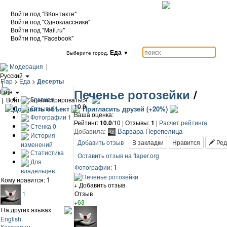
Войти под "ВКонтакте"
Войти под "Одноклассники"
Войти под "Mail.ru"
Войти под "Facebook"
Еда
▼
Выберите город:
Модерация
|
Русский
Flap
>
Еда
>
Десерты
|
Печенье ротозейки
/
Еще
Главная
|
Войти / Зарегистрироваться
10.0
Отзывы
1
Добавить объект
Пригласить друзей (+20%)
Ваша оценка:
Фотографии
1
Рейтинг:
10.0
/10 | Отзывы:
1
|
Расчет рейтинга
Стенка
0
Добавила:
Варвара Перепелица
История
Добавить отзыв
В закладки
Нравится
Ред
изменений
Статистика
Оставить отзыв на flaper.org
Для
1
Фотографии:
владельцев
1
Кому нравится:
+ Добавить отзыв
Отзыв
1
+63
На других языках
English
Категории