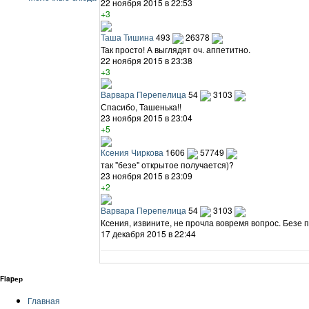
22 ноября 2015 в 22:53
+3
Таша Тишина
493
26378
Так просто! А выглядят оч. аппетитно.
22 ноября 2015 в 23:38
+3
Варвара Перепелица
54
3103
Спасибо, Ташенька!!
23 ноября 2015 в 23:04
+5
Ксения Чиркова
1606
57749
так "безе" открытое получается)?
23 ноября 2015 в 23:09
+2
Варвара Перепелица
54
3103
Ксения, извините, не прочла вовремя вопрос. Безе 
17 декабря 2015 в 22:44
Flapер
Главная