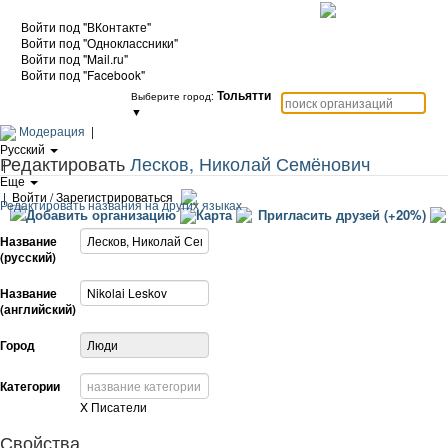
Войти под "ВКонтакте"
Войти под "Одноклассники"
Войти под "Mail.ru"
Войти под "Facebook"
Тольятти
Выберите город:
▼
Модерация
|
Русский
Редактировать
Лесков, Николай Семёнович
|
Еще
|
Войти / Зарегистрироваться
Редактировать названия на других языках
Добавить организацию
Карта
Пригласить друзей (+20%)
Название
(русский)
Название
(английский)
Город
Категории
X
Писатели
Свойства