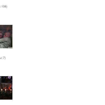
:
108
)
вы:
7
)