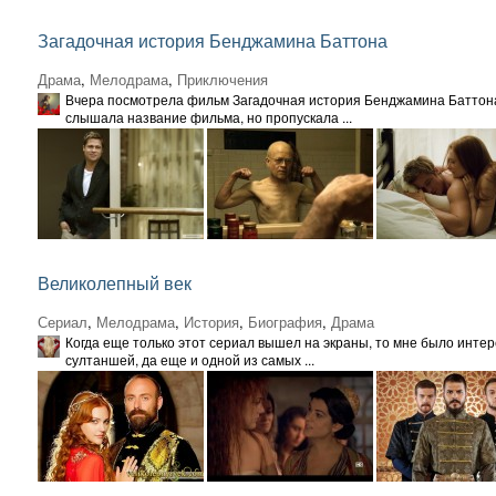
Загадочная история Бенджамина Баттона
Драма
,
Мелодрама
,
Приключения
Вчера посмотрела фильм Загадочная история Бенджамина Баттона и
слышала название фильма, но пропускала ...
Великолепный век
Сериал
,
Мелодрама
,
История
,
Биография
,
Драма
Когда еще только этот сериал вышел на экраны, то мне было интере
султаншей, да еще и одной из самых ...