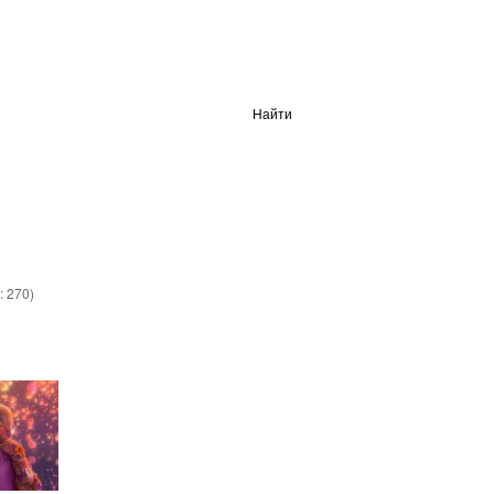
Найти
:
270
)