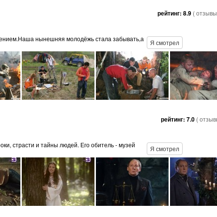
рейтинг:
8.9
( отзывы
лением.Наша нынешняя молодёжь стала забывать,а
Я смотрел
рейтинг:
7.0
( отзы
оки, страсти и тайны людей. Его обитель - музей
Я смотрел