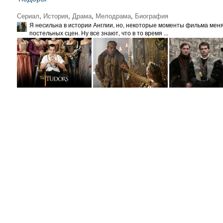
Сериал
,
История
,
Драма
,
Мелодрама
,
Биография
Я несильна в истории Англии, но, некоторые моменты фильма меня
постельных сцен. Ну все знают, что в то время ...