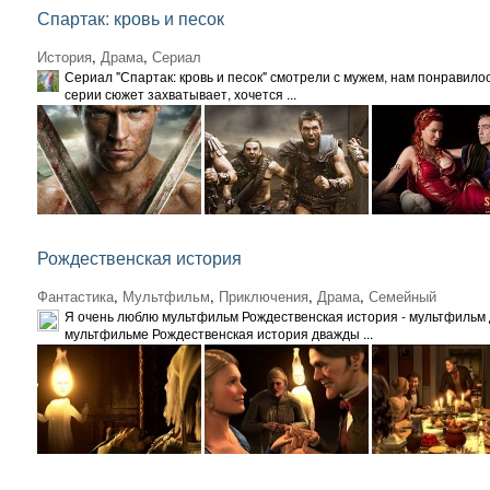
Спартак: кровь и песок
История
,
Драма
,
Сериал
Сериал "Спартак: кровь и песок" смотрели с мужем, нам понравило
серии сюжет захватывает, хочется ...
Рождественская история
Фантастика
,
Мультфильм
,
Приключения
,
Драма
,
Семейный
Я очень люблю мультфильм Рождественская история - мультфильм 
мультфильме Рождественская история дважды ...