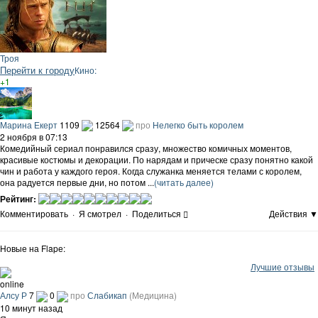
Троя
Перейти к городу
Кино:
+1
Марина Екерт
1109
12564
про
Нелегко быть королем
2 ноября в 07:13
Комедийный сериал понравился сразу, множество комичных моментов,
красивые костюмы и декорации. По нарядам и прическе сразу понятно какой
чин и работа у каждого героя. Когда служанка меняется телами с королем,
она радуется первые дни, но потом ...
(читать далее)
Рейтинг:
Комментировать
·
Я смотрел
·
Поделиться
Действия ▼
Новые на Flapе:
Лучшие отзывы
online
Алсу Р
7
0
про
Слабикап
(Медицина)
10 минут назад