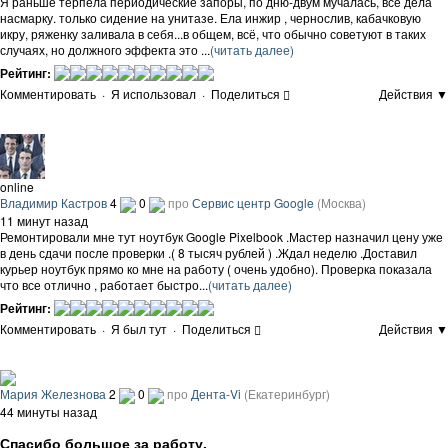
Я раньше терпела периодические запоры, по дню-двум мучалась, все дела
насмарку. только сидение на унитазе. Ела инжир , чернослив, кабачковую
икру, ряженку заливала в себя...в общем, всё, что обычно советуют в таких
случаях, но должного эффекта это ...
(читать далее)
Рейтинг:
Комментировать
·
Я использовал
·
Поделиться
Действия ▼
online
Владимир Кастров
4
0
про
Сервис центр Google
(Москва)
11 минут назад
Ремонтировали мне тут ноутбук Google Pixelbook .Мастер назначил цену уже
в день сдачи после проверки .( 8 тысяч рублей ) .Ждал неделю .Доставил
курьер ноутбук прямо ко мне на работу ( очень удобно). Проверка показала
что все отлично , работает быстро...
(читать далее)
Рейтинг:
Комментировать
·
Я был тут
·
Поделиться
Действия ▼
Мария Железнова
2
0
про
Дента-Vi
(Екатеринбург)
44 минуты назад
Спасибо большое за работу.