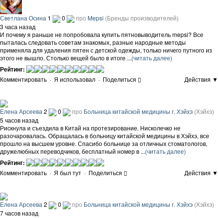
Светлана Осина
1
0
про
Mepsi
(Бренды производителей)
3 часа назад
И почему я раньше не попробовала купить пятновыводитель mepsi? Все
пыталась следовать советам знакомых, разные народные методы
применяла для удаления пятен с детской одежды, только ничего путного из
этого не вышло. Столько вещей было в итоге ...
(читать далее)
Рейтинг:
Комментировать
·
Я использовал
·
Поделиться
Действия ▼
Елена Арсеева
2
0
про
Больница китайской медицины г. Хэйхэ
(Хэйхэ)
5 часов назад
Рискнула и съездила в Китай на протезирование. Нисколечко не
разочаровалась. Обращалась в больницу китайской медицины в Хэйхэ, все
прошло на высшем уровне. Спасибо больнице за отличных стоматологов,
дружелюбных переводчиков, бесплатный номер в ...
(читать далее)
Рейтинг:
Комментировать
·
Я был тут
·
Поделиться
Действия ▼
Елена Арсеева
2
0
про
Больница китайской медицины г. Хэйхэ
(Хэйхэ)
7 часов назад