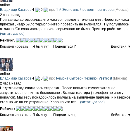
online
Владимир Кастров
4
0
про
1-й Экономный ремонт принтеров
(Москва)
2 часа назад
При заявке договорились что мастер приедет в течении дня . Через три часа
приехал , надо было термопринтер проверить не включался . Ну получилось
отлично /Со слов мастера ничего серьезного не было .Принтер работает , ...
(читать далее)
Рейтинг:
Комментировать
·
Я был тут
·
Поделиться
Действия ▼
online
Владимир Кастров
4
0
про
Ремонт бытовой техники Vestfrost
(Москва)
2 часа назад
Неделю назад сломалась стиралка . После попыток самостоятельно
запустить ее понял что бесполезно . Вызвал мастера ( телефон по инету
попался). Мастеру понадобилось полчаса на выявление причины и наверное
столько же на ее устранение .Хорошо что все ...
(читать далее)
Рейтинг:
Комментировать
·
Я был тут
·
Поделиться
Действия ▼