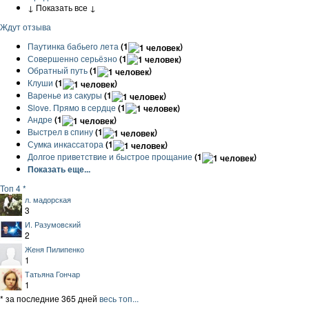
↓ Показать все ↓
Ждут отзыва
Паутинка бабьего лета
(1
)
Совершенно серьёзно
(1
)
Обратный путь
(1
)
Клуши
(1
)
Варенье из сакуры
(1
)
Slove. Прямо в сердце
(1
)
Андре
(1
)
Выстрел в спину
(1
)
Сумка инкассатора
(1
)
Долгое приветствие и быстрое прощание
(1
)
Показать еще...
Топ 4 *
л. мадорская
3
И. Разумовский
2
Женя Пилипенко
1
Татьяна Гончар
1
* за последние 365 дней
весь топ...