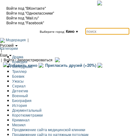
Войти под "ВКонтакте"
Войти под "Одноклассники"
Войти под "Mail.ru"
Войти под "Facebook"
Кино
▼
Выберите город:
Модерация
|
Русский
Категории
|
Еще
Драма
|
Войти / Зарегистрироваться
Комедия
Добавить кино
Пригласить друзей (+20%)
Мелодрама
Триллер
Боевик
Ужасы
Сериал
Детектив
Военный
Биография
История
Документальный
Короткометражки
Криминал
Мюзикл
Продвижение сайта медицинской клиники
Продвижение сайта по натяжным потолкам