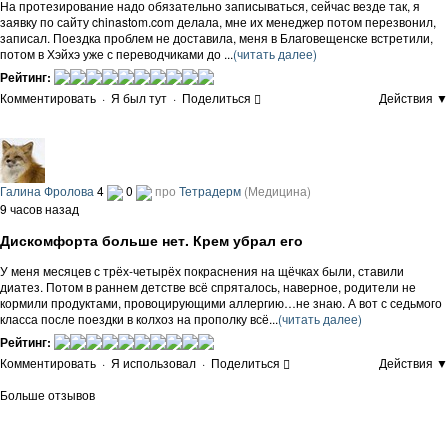
На протезирование надо обязательно записываться, сейчас везде так, я
заявку по сайту chinastom.com делала, мне их менеджер потом перезвонил,
записал. Поездка проблем не доставила, меня в Благовещенске встретили,
потом в Хэйхэ уже с переводчиками до ...
(читать далее)
Рейтинг:
Комментировать
·
Я был тут
·
Поделиться
Действия ▼
Галина Фролова
4
0
про
Тетрадерм
(Медицина)
9 часов назад
Дискомфорта больше нет. Крем убрал его
У меня месяцев с трёх-четырёх покраснения на щёчках были, ставили
диатез. Потом в раннем детстве всё спряталось, наверное, родители не
кормили продуктами, провоцирующими аллергию…не знаю. А вот с седьмого
класса после поездки в колхоз на прополку всё...
(читать далее)
Рейтинг:
Комментировать
·
Я использовал
·
Поделиться
Действия ▼
Больше отзывов