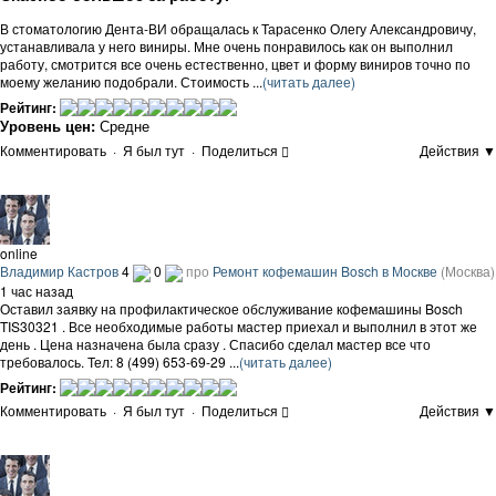
В стоматологию Дента-ВИ обращалась к Тарасенко Олегу Александровичу,
устанавливала у него виниры. Мне очень понравилось как он выполнил
работу, смотрится все очень естественно, цвет и форму виниров точно по
моему желанию подобрали. Стоимость ...
(читать далее)
Рейтинг:
Уровень цен:
Средне
Комментировать
·
Я был тут
·
Поделиться
Действия ▼
online
Владимир Кастров
4
0
про
Ремонт кофемашин Bosch в Москве
(Москва)
1 час назад
Оставил заявку на профилактическое обслуживание кофемашины Bosch
TIS30321 . Все необходимые работы мастер приехал и выполнил в этот же
день . Цена назначена была сразу . Спасибо сделал мастер все что
требовалось. Тел: 8 (499) 653-69-29 ...
(читать далее)
Рейтинг:
Комментировать
·
Я был тут
·
Поделиться
Действия ▼