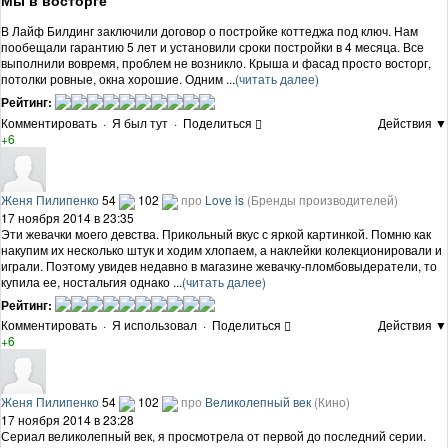
В Лайф Билдинг заключили договор о постройке коттеджа под ключ. Нам
пообещали гарантию 5 лет и установили сроки постройки в 4 месяца. Все
выполнили вовремя, проблем не возникло. Крыша и фасад просто восторг,
потолки ровные, окна хорошие. Одним ...
(читать далее)
Рейтинг:
Комментировать
·
Я был тут
·
Поделиться
Действия ▼
+6
Женя Пилипенко
54
102
про
Love is
(Бренды производителей)
17 ноября 2014 в 23:35
Эти жевачки моего девства. Прикольный вкус с яркой картинкой. Помню как
накупим их несколько штук и ходим хлопаем, а наклейки колекционировали и
играли. Поэтому увидев недавно в магазине жевачку-пломбовыдератели, то
купила ее, ностальгия однако ...
(читать далее)
Рейтинг:
Комментировать
·
Я использовал
·
Поделиться
Действия ▼
+6
Женя Пилипенко
54
102
про
Великолепный век
(Кино)
17 ноября 2014 в 23:28
Сериал великолепный век, я просмотрела от первой до последний серии.