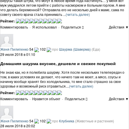
Вирусы такая штука, что могут в любое время года настигнуть… у меня вот
муж умудрился летом прийти с работы насморком и больным горлом. А мне
что делать беременной? Отправила его не несколько дней к маме, сама по
совету своего врача стала принимать ...
(читать далее)
Рейтинг:
Комментировать
·
Я использовал
·
Поделиться
Действия ▼
Женя Пилипенко
54
102
про
Шаурма (Шаверма)
(Еда)
29 июля 2018 в 01:10
Домашняя шаурма вкуснее, дешевле и свежее покупной
Не знаю как, но я полюбила шаурму. Хотя после нескольких телепередач о
том, в каких условиях ее делают, что ничего там не моют, а мясо, соусы и
начинку вообще хранят без холодильника, то мне стало страшно за свое
здоровье и возможный риск отравиться....
(читать далее)
Рейтинг:
Комментировать
·
Нравится объект
·
Поделиться
Действия ▼
Женя Пилипенко
54
102
про
Клубника
(Животные и растения)
28 июля 2018 в 20:02