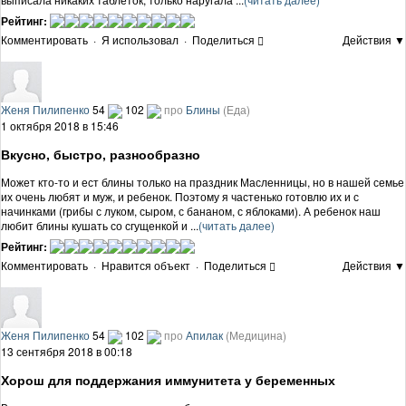
Рейтинг:
Комментировать
·
Я использовал
·
Поделиться
Действия ▼
Женя Пилипенко
54
102
про
Блины
(Еда)
1 октября 2018 в 15:46
Вкусно, быстро, разнообразно
Может кто-то и ест блины только на праздник Масленницы, но в нашей семье
их очень любят и муж, и ребенок. Поэтому я частенько готовлю их и с
начинками (грибы с луком, сыром, с бананом, с яблоками). А ребенок наш
любит блины кушать со сгущенкой и ...
(читать далее)
Рейтинг:
Комментировать
·
Нравится объект
·
Поделиться
Действия ▼
Женя Пилипенко
54
102
про
Апилак
(Медицина)
13 сентября 2018 в 00:18
Хорош для поддержания иммунитета у беременных