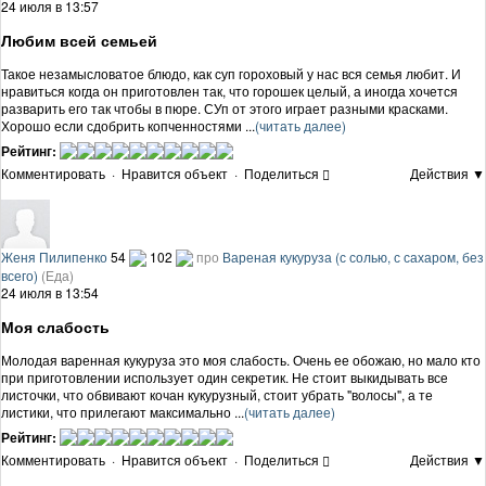
24 июля в 13:57
Любим всей семьей
Такое незамысловатое блюдо, как суп гороховый у нас вся семья любит. И
нравиться когда он приготовлен так, что горошек целый, а иногда хочется
разварить его так чтобы в пюре. СУп от этого играет разными красками.
Хорошо если сдобрить копченностями ...
(читать далее)
Рейтинг:
Комментировать
·
Нравится объект
·
Поделиться
Действия ▼
Женя Пилипенко
54
102
про
Вареная кукуруза (с солью, с сахаром, без
всего)
(Еда)
24 июля в 13:54
Моя слабость
Молодая варенная кукуруза это моя слабость. Очень ее обожаю, но мало кто
при приготовлении использует один секретик. Не стоит выкидывать все
листочки, что обвивают кочан кукурузный, стоит убрать "волосы", а те
листики, что прилегают максимально ...
(читать далее)
Рейтинг:
Комментировать
·
Нравится объект
·
Поделиться
Действия ▼