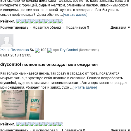
Вот сколько не делала дома салат Цезарь, все не то. Даже заправку нашла в
интернете с горчицей, сырым желтком, оливковым маслом, лимонным соком
и специями, но все равно не такой вкус, как в ресторане. Вот бы узнать
секрет шеф-повара?! Дома обычно ...
(читать далее)
Рейтинг:
Комментировать
·
Нравится объект
·
Поделиться
Действия ▼
Женя Пилипенко
54
102
про
Dry Control
(Косметика)
8 мая 2018 в 21:05
drycontrol полностью оправдал мои ожидания
Как только начинается весна, так сразу я страдаю от пота, появляются
мокрые пятна, я чувствую себя неловко и скованно. Решила попробовать
drycontrol, судя по отзывам он многим помогает. Антиперспирант оправдал
мои ожидания, убирает пот и запах, сухо ...
(читать далее)
Рейтинг:
Комментировать
·
Я использовал
·
Поделиться
Действия ▼