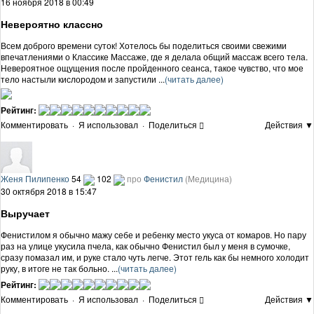
16 ноября 2018 в 00:49
Невероятно классно
Всем доброго времени суток! Хотелось бы поделиться своими свежими
впечатлениями о Классике Массаже, где я делала общий массаж всего тела.
Невероятное ощущения после пройденного сеанса, такое чувство, что мое
тело настыли кислородом и запустили ...
(читать далее)
Рейтинг:
Комментировать
·
Я использовал
·
Поделиться
Действия ▼
Женя Пилипенко
54
102
про
Фенистил
(Медицина)
30 октября 2018 в 15:47
Выручает
Фенистилом я обычно мажу себе и ребенку место укуса от комаров. Но пару
раз на улице укусила пчела, как обычно Фенистил был у меня в сумочке,
сразу помазал им, и руке стало чуть легче. Этот гель как бы немного холодит
руку, в итоге не так больно. ...
(читать далее)
Рейтинг:
Комментировать
·
Я использовал
·
Поделиться
Действия ▼