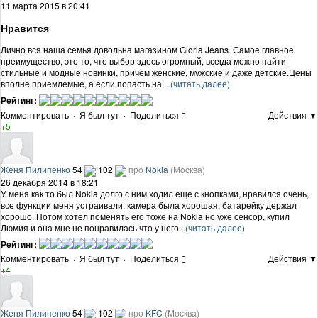
11 марта 2015 в 20:41
Нравится
Лично вся наша семья довольна магазином Gloria Jeans. Самое главное
преимущество, это то, что выбор здесь огромный, всегда можно найти
стильные и модные новинки, причём женские, мужские и даже детские.Цены
вполне приемлемые, а если попасть на ...
(читать далее)
Рейтинг:
Комментировать
·
Я был тут
·
Поделиться
Действия ▼
+5
Женя Пилипенко
54
102
про
Nokia
(Москва)
26 декабря 2014 в 18:21
У меня как то был Nokia долго с ним ходил еще с кнопками, нравился очень,
все функции меня устраивали, камера была хорошая, батарейку держал
хорошо. Потом хотел поменять его тоже на Nokia но уже сенсор, купил
Люмия и она мне не понравилась что у него...
(читать далее)
Рейтинг:
Комментировать
·
Я был тут
·
Поделиться
Действия ▼
+4
Женя Пилипенко
54
102
про
KFC
(Москва)