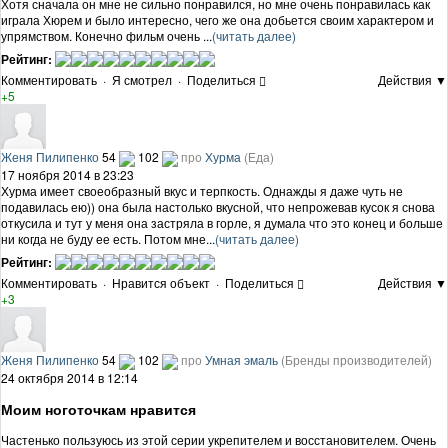
Хотя сначала он мне не сильно понравился, но мне очень понравилась как
играла Хюрем и было интересно, чего же она добьется своим характером и
упрямством. Конечно фильм очень ...
(читать далее)
Рейтинг:
Комментировать
·
Я смотрел
·
Поделиться
Действия ▼
+5
Женя Пилипенко
54
102
про
Хурма
(Еда)
17 ноября 2014 в 23:23
Хурма имеет своеобразный вкус и терпкость. Однажды я даже чуть не
подавилась ею)) она была настолько вкусной, что непрожевав кусок я снова
откусила и тут у меня она застряла в горле, я думала что это конец и больше
ни когда не буду ее есть. Потом мне...
(читать далее)
Рейтинг:
Комментировать
·
Нравится объект
·
Поделиться
Действия ▼
+3
Женя Пилипенко
54
102
про
Умная эмаль
(Бренды производителей)
24 октября 2014 в 12:14
Моим ноготочкам нравится
Частенько пользуюсь из этой серии укрепителем и восстановителем. Очень