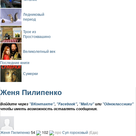
Ледниковый
период
Трое из
Простоквашино
Великолепный век
Последние книги
Сумерки
Женя Пилипенко
Войдите через
"ВКонтакте"
,
"Facebook"
,
"Mail.ru"
или
"Одноклассники"
чтобы иметь возможность оставлять сообщения.
Женя Пилипенко
54
102
про
Суп гороховый
(Еда)