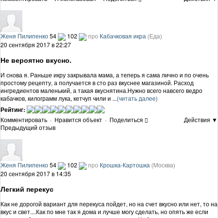
Женя Пилипенко
54
102
про
Кабачковая икра
(Еда)
20 сентября 2017 в 22:27
Не вероятно вкусно.
И снова я. Раньше икру закрывала мама, а теперь я сама лично и по очень
простому рецепту, а получается в сто раз вкуснее магазиной. Расход
ингредиентов маленький, а такая вкуснятина.Нужно всего навсего ведро
кабачков, килограмм лука, кетчуп чили и ...
(читать далее)
Рейтинг:
Комментировать
·
Нравится объект
·
Поделиться
Действия ▼
Предыдущий отзыв
Женя Пилипенко
54
102
про
Крошка-Картошка
(Москва)
20 сентября 2017 в 14:35
Легкий перекус
Как не дорогой вариант для перекуса пойдет, но на счет вкусно или нет, то на
вкус и свет....Как по мне так я дома и лучше могу сделать, но опять же если