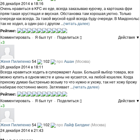
26 декабря 2014 в 18:16
Очень нравиться в KFC их еде, всегда заказываю курочку, а картошка фри
прям такая хрустящая и вкусная. Обстановка там хорошая,уютно. Только
очереди как всегда. За такой вкусной едой всегда буду очереди. В Макдонольс
так не ходил, а один раз с другом ...
(читать далее)
Рейтинг:
Комментировать
·
Я был тут
·
Поделиться
Действия ▼
+3
Женя Пилипенко
54
102
про
Ашан
(Москва)
26 декабря 2014 в 18:11
Всегда нравиться ходить в супермаркет Ашан. Большой выбор товара, все
можно купить в одном месте и цены не кусаются, на любой кошелек. Когда
прихожу думаю быстренько возьму то что нужно и ухожу, так нет хожу брожу
набираю постоянно много. Затягивает ...
(читать далее)
Рейтинг:
Комментировать
·
Я был тут
·
Поделиться
Действия ▼
+3
Женя Пилипенко
54
102
про
Лайф Билдинг
(Москва)
24 декабря 2014 в 21:43
Мы в восторге