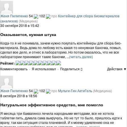
Женя Пилипенко
54
102
про
Контейнер для сбора биоматериалов
(анализов)
(Медицина)
30 октября 2018 в 15:42
Оказывается, нужная штука
Когда-то я не понимала, зачем нужно покупать контейнеры для сбора био-
материала. Ведь дома по любому есть какая-то ненужная баночка, помыл,
сделал вое дело, и отнес в лабораторию. Но потом оказалось, что не все
лаборатории принимают такие баночки, ...
(читать далее)
Рейтинг:
Комментировать
·
Я использовал
·
Поделиться
Действия ▼
Женя Пилипенко
54
102
про
Мульти-Гин АктиГель
(Медицина)
8 октября 2018 в 18:56
Натуральное эффективное средство, мне помогло
Я месяца три баквагиноз лечила народными методами, все не хотела
таблетки пить, думала сама выкручусь. Но не тут то было, пришлось идти к
врачу, так как ситуация стала плачевной. И к моему удивлению она не
выписала никаких таблеток, только наругала ...
(читать далее)