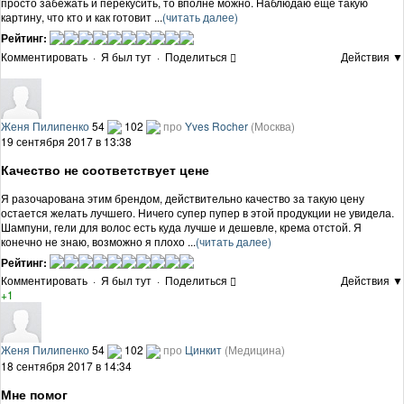
просто забежать и перекусить, то вполне можно. Наблюдаю еще такую
картину, что кто и как готовит ...
(читать далее)
Рейтинг:
Комментировать
·
Я был тут
·
Поделиться
Действия ▼
Женя Пилипенко
54
102
про
Yves Rocher
(Москва)
19 сентября 2017 в 13:38
Качество не соответствует цене
Я разочарована этим брендом, действительно качество за такую цену
остается желать лучшего. Ничего супер пупер в этой продукции не увидела.
Шампуни, гели для волос есть куда лучше и дешевле, крема отстой. Я
конечно не знаю, возможно я плохо ...
(читать далее)
Рейтинг:
Комментировать
·
Я был тут
·
Поделиться
Действия ▼
+1
Женя Пилипенко
54
102
про
Цинкит
(Медицина)
18 сентября 2017 в 14:34
Мне помог