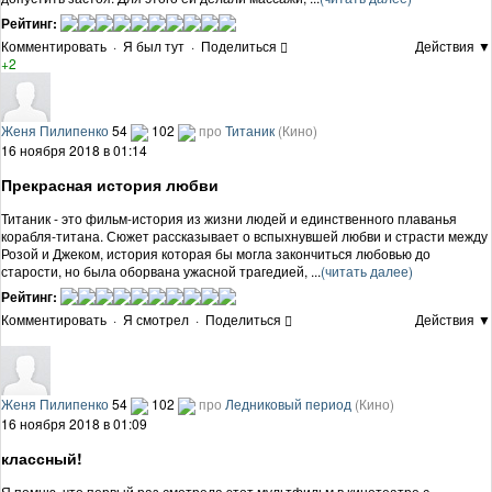
Рейтинг:
Комментировать
·
Я был тут
·
Поделиться
Действия ▼
+2
Женя Пилипенко
54
102
про
Титаник
(Кино)
16 ноября 2018 в 01:14
Прекрасная история любви
Титаник - это фильм-история из жизни людей и единственного плаванья
корабля-титана. Сюжет рассказывает о вспыхнувшей любви и страсти между
Розой и Джеком, история которая бы могла закончиться любовью до
старости, но была оборвана ужасной трагедией, ...
(читать далее)
Рейтинг:
Комментировать
·
Я смотрел
·
Поделиться
Действия ▼
Женя Пилипенко
54
102
про
Ледниковый период
(Кино)
16 ноября 2018 в 01:09
классный!
Я помню, что первый раз смотрела этот мультфильм в кинотеатре с