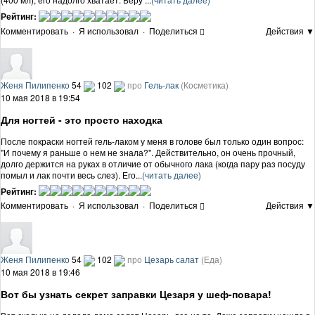
Рейтинг:
Комментировать
·
Я использовал
·
Поделиться
Действия ▼
Женя Пилипенко
54
102
про
Гель-лак
(Косметика)
10 мая 2018 в 19:54
Для ногтей - это просто находка
После покраски ногтей гель-лаком у меня в голове был только один вопрос:
"И почему я раньше о нем не знала?". Действительно, он очень прочный,
долго держится на руках в отличие от обычного лака (когда пару раз посуду
помыл и лак почти весь слез). Его...
(читать далее)
Рейтинг:
Комментировать
·
Я использовал
·
Поделиться
Действия ▼
Женя Пилипенко
54
102
про
Цезарь салат
(Еда)
10 мая 2018 в 19:46
Вот бы узнать секрет заправки Цезаря у шеф-повара!