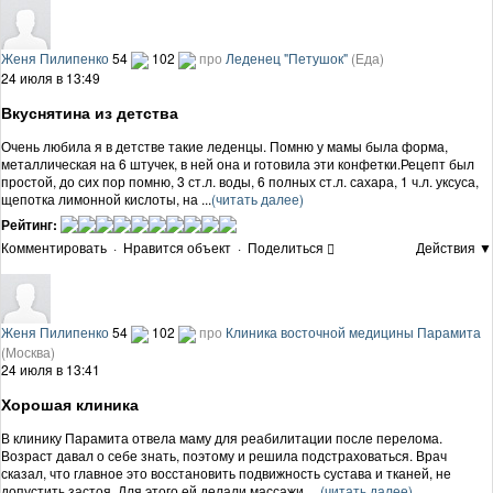
Женя Пилипенко
54
102
про
Леденец "Петушок"
(Еда)
24 июля в 13:49
Вкуснятина из детства
Очень любила я в детстве такие леденцы. Помню у мамы была форма,
металлическая на 6 штучек, в ней она и готовила эти конфетки.Рецепт был
простой, до сих пор помню, 3 ст.л. воды, 6 полных ст.л. сахара, 1 ч.л. уксуса,
щепотка лимонной кислоты, на ...
(читать далее)
Рейтинг:
Комментировать
·
Нравится объект
·
Поделиться
Действия ▼
Женя Пилипенко
54
102
про
Клиника восточной медицины Парамита
(Москва)
24 июля в 13:41
Хорошая клиника
В клинику Парамита отвела маму для реабилитации после перелома.
Возраст давал о себе знать, поэтому и решила подстраховаться. Врач
сказал, что главное это восстановить подвижность сустава и тканей, не
допустить застоя. Для этого ей делали массажи, ...
(читать далее)