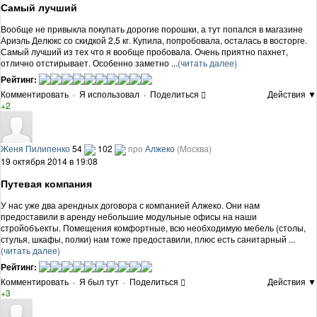
Самый лучший
Вообще не привыкла покупать дорогие порошки, а тут попался в магазине
Ариэль Делюкс со скидкой 2,5 кг. Купила, попробовала, осталась в восторге.
Самый лучший из тех что я вообще пробовала. Очень приятно пахнет,
отлично отстирывает. Особенно заметно ...
(читать далее)
Рейтинг:
Комментировать
·
Я использовал
·
Поделиться
Действия ▼
+2
Женя Пилипенко
54
102
про
Алжеко
(Москва)
19 октября 2014 в 19:08
Путевая компания
У нас уже два арендных договора с компанией Алжеко. Они нам
предоставили в аренду небольшие модульные офисы на наши
стройобъекты. Помещения комфортные, всю необходимую мебель (столы,
стулья, шкафы, полки) нам тоже предоставили, плюс есть санитарный ...
(читать далее)
Рейтинг:
Комментировать
·
Я был тут
·
Поделиться
Действия ▼
+3