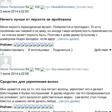
Женя Пилипенко
54
102
про
Head&Shoulders;
(Косметика)
3 июля 2014 в 02:50
Ничего лучше от перхоти не пробовала
Меня перхоть периодически мучает. Появляется и пропадает. То есть
проблемы как таковой я не вижу, но иногда такая неприятность приключается
- на плечах может перхоть быть. Поэтому я дома держу бутылочку с
шампунем Хеден Шолдерс, если вдруг ...
(читать далее)
Рейтинг:
Комментировать
·
Я использовал
·
Поделиться
Действия ▼
+5
Женя Пилипенко
54
102
про
Хна иранская
(Косметика)
1 июля 2014 в 22:58
Средство для укрепления волос
Мне нравится хна за то, что она питает волосы, укрепляет его и делает
блестящими и более послушными. Я держу недолго так что прокрашиваться
не успевают, зато результат действительно виден - сам волос стал толще,
блестит и намного легче делать любую ...
(читать далее)
Рейтинг:
Комментировать
·
Я использовал
·
Поделиться
Действия ▼