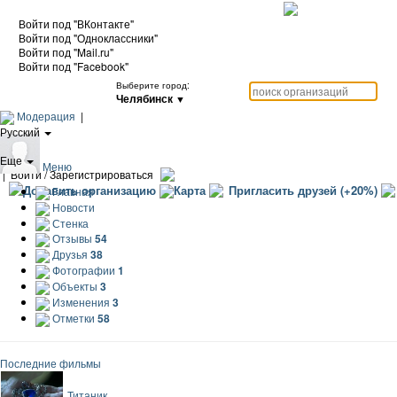
Войти под "ВКонтакте"
Войти под "Одноклассники"
Войти под "Mail.ru"
Войти под "Facebook"
Выберите город:
Челябинск
▼
Модерация
|
Русский
|
Еще
Меню
|
Войти / Зарегистрироваться
Добавить организацию
Карта
Пригласить друзей (+20%)
Главная
Новости
Стенка
Отзывы
54
Друзья
38
Фотографии
1
Объекты
3
Изменения
3
Отметки
58
Последние фильмы
Титаник