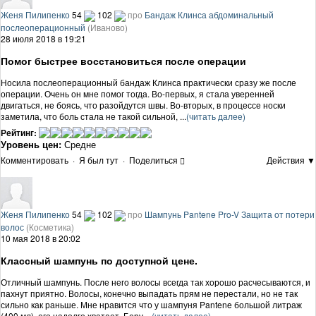
Женя Пилипенко
54
102
про
Бандаж Клинса абдоминальный
послеоперационный
(Иваново)
28 июля 2018 в 19:21
Помог быстрее восстановиться после операции
Носила послеоперационный бандаж Клинса практически сразу же после
операции. Очень он мне помог тогда. Во-первых, я стала уверенней
двигаться, не боясь, что разойдутся швы. Во-вторых, в процессе носки
заметила, что боль стала не такой сильной, ...
(читать далее)
Рейтинг:
Уровень цен:
Средне
Комментировать
·
Я был тут
·
Поделиться
Действия ▼
Женя Пилипенко
54
102
про
Шампунь Pantene Pro-V Защита от потери
волос
(Косметика)
10 мая 2018 в 20:02
Классный шампунь по доступной цене.
Отличный шампунь. После него волосы всегда так хорошо расчесываются, и
пахнут приятно. Волосы, конечно выпадать прям не перестали, но не так
сильно как раньше. Мне нравится что у шампуня Pantene большой литраж
(400 мл), его надолго хватает. Беру ...
(читать далее)