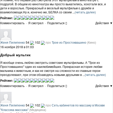
подругой. В общем из кинотеатра мы просто выкатились, хохотали все, и
дети и взрослые. Прекрасный и веселый мультфильм о дружбе и
взаимопомощи.Ну и, конечно же, БЕЛКА со своим ...
(читать далее)
Рейтинг:
Комментировать
·
Я смотрел
·
Поделиться
Действия ▼
Женя Пилипенко
54
102
про
Трое из Простоквашино
(Кино)
16 ноября 2018 в 01:03
Добрый мультик
Я вообще очень люблю смотреть советские мультфильмы. А "Трое из
Простоквашино" один из наилюбимейших. Прекрасная история любви
мальчика к животным, и как не смотря на сложности их главные герои
преодолевают, при этом обзаводясь новыми друзьями в ...
(читать далее)
Рейтинг:
Комментировать
·
Я смотрел
·
Поделиться
Действия ▼
Женя Пилипенко
54
102
про
Сеть кабинетов по массажу в Москве
"Классика массажа"
(Медицина)