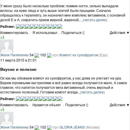
У меня сразу было несколько проблем: ломкие ногти, сильно выпадали
волосы, на коже лица и чуть выше локтей были прыщики. Сначала
обращалась к терапевту, он назначил мне комплекс витаминов, с основной
дозой Е и А, сократить прием жирной, жареной, ...
(читать далее)
Рейтинг:
Комментировать
·
Я использовал
·
Поделиться
Действия ▼
+3
Женя Пилипенко
54
102
про
Компот из сухофруктов
(Еда)
11 марта 2015 в 21:01
Вкусно и полезно
Ох как мы обожаем компот из сухофруктов, у нас дома он улетает на ура.
Варим огромными кастрюлями и всё равно всегда получается мало. А самое
главное, что напиток получается мега витаминный, очень вкусный и
естественно полезный. Готовим компот всегда...
(читать далее)
Рейтинг:
Комментировать
·
Нравится объект
·
Поделиться
Действия ▼
+5
Женя Пилипенко
54
102
про
GLORIA JEANS
(Москва)