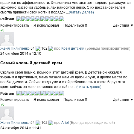
нравится по эффективности. Флакончика мне хватает надолго, расходуется
экономно, кисточки удобные, лак наносится легко. С их восстановителем
смогла привести свои ногти в порядок ...
(читать далее)
Рейтинг:
Комментировать
·
Я использовал
·
Поделиться
Действия ▼
+3
Женя Пилипенко
54
102
про
Крем детский
(Бренды производителей)
24 октября 2014 в 12:10
Самый клевый детский крем
Сколько себя помню, помню и этот детский крем. В детстве он кажался
жирным и противным, мама мазала нам им щеки и руки, и другие места по
необходимости. Сейчас когда уже и свой ребенок есть я часто берут этот
крем, сейчас он конечно менее жирный но ...
(читать далее)
Рейтинг:
Комментировать
·
Я использовал
·
Поделиться
Действия ▼
+6
Женя Пилипенко
54
102
про
Ariel
(Бренды производителей)
24 октября 2014 в 11:41