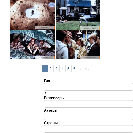
1
2
3
4
5
6
>
>>
Год
X
Режиссеры
Актеры
Страны