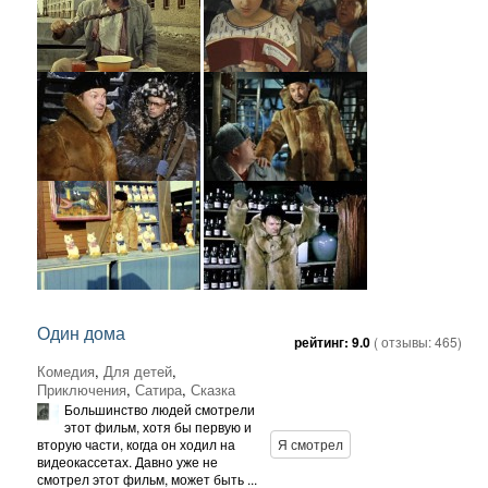
Один дома
рейтинг:
9.0
( отзывы:
465
)
Комедия
,
Для детей
,
Приключения
,
Сатира
,
Сказка
Большинство людей смотрели
этот фильм, хотя бы первую и
вторую части, когда он ходил на
Я смотрел
видеокассетах. Давно уже не
смотрел этот фильм, может быть ...