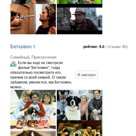
Бетховен 1
рейтинг:
9.0
( отзывы:
90
)
Семейный
,
Приключения
Если вы еще не смотрели
фильм "Бетховен", тогда
обязательно посмотрите его,
Я смотрел
причем со всей семьей. О таком
забавном, умном псе, как Бетховен,
можно ...