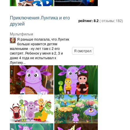
Приключения Лунтика и его
рейтинг:
8.2
( отзывы:
182
)
друзей
Мультфильм
Я раньше полагала, что Лунтик
больше нравится детям
маленьким - ну лет там с 2 его
Я смотрел
смотрят. Ребенок у меня в 2, 3 и
даже 4 года не испытывал к
Лунтику...