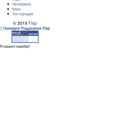
Челябинск
Кино
Топ городов
© 2019
Flap
Премиум Поддержка Flap
Я нашел ошибку!