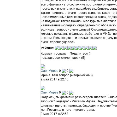
всего фильма - это состояние постоянного перекур
постели, и в комнате, и на работе в кабинете, сог
так не принято, это уже просто свинство какое-то.
накрахмаленные белые занавески на окнах, подз
на подушках, как же можно было курить в квартир
навязывание молодежи определенного образа жизн
возникает вопрос - о чем фильм? О молодых дипло
которые показаны в фильме, работают в МИДе, н
страны. Если создатели фильма ставили задачу о
очень хорошо удалось.
Рейтинг:
Комментировать
·
Поделиться
показать все комментарии (5)
Олег Морев
0
0
Ирина, ваш вопрос риторический))
2 мая 2017 в 22:46
Олег Морев
0
0
Надеюсь, вы фамилии режиссеров знаете? Было ещ
творцов "шедевра" - Михаила Идова. Неудивительно
фильма - идиоты, пьяницы, блудодеи и прочие "не
мог. Россия для него - чужая страна.
2 мая 2017 в 22:53