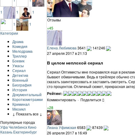
1
1
1
Отзывы
1
1
+45
Категории
Драма
Комедия
Елена Любимова
3641
141246
Мелодрама
27 апреля 2017 в 21:13
Триллер
Боевик
В целом неплохой сериал
Ужасы
Сериал
Сериал Оптимисты мне понравился еще в рекламн
Детектив
бывают обманчивыми. Ведь в трейлере обычно ста
Военный
сказать заинтересовать и заставить смотреть. С
Биография
сто процентов. Отличный сюжет, прекрасная актер
История
Рейтинг:
Документальный
Короткометражки
Комментировать
·
Поделиться
Криминал
+28
Мюзикл
↓ Показать все ↓
Популярные города
Уфа
Челябинск
Кино
Лиана Уфимская
6583
87439
Казань
Екатеринбург
26 апреля 2017 в 16:49