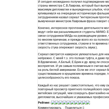
И сегодня неожиданно получил подтверждение мое
страны министра С.В.Лаврова, который был вынуж
максимум дипломатии и вынужденных улыбок, чтоб
купившемуся на очередную историческую фальшивк
затруднением назвал сериал "интересным прочте
вымученная министром Лавровым фраза говорит о 
Конечно, интересное прочтение деятельности мо
ведут себя как расшалившиеся студенты МИМО. Ещ
связи сотрудников МИДа на руководящем уровне, ч
по многим причинам, и прежде всего из-за полног
ответственных сотрудников, стукачи в те времена 
скорость стука опережает скорость звука:).
Сериал смотрится наверное увлекательно для нек
небрежно. С моей т.з. это полная туфта, и даже п
В.Вдовиченко, А.Белый, Е.Брик и др. вряд ли спо
восприятия. И уж самым полемичным я считаю вы
на роль беглой американки. Если же этот сериал 
существовавшие в хрущевские времена порядки, то 
целесообразность его показа.
Каждый из нас решает самостоятельно, что ему см
повторный просмотр приятного полицейского се
житейских ситуаций, чем созерцать фантазийно-
дипломатов, высочайших и уважаемых профессион
Рейтинг:
Комментировать
·
Поделиться