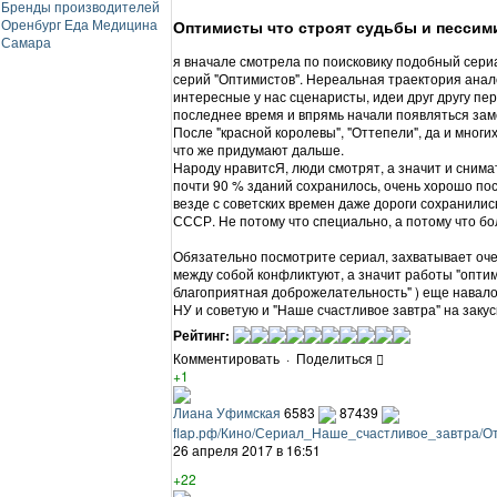
Бренды производителей
Оренбург
Еда
Медицина
Оптимисты что строят судьбы и пессими
Самара
я вначале смотрела по поисковику подобный сериа
серий "Оптимистов". Нереальная траектория анало
интересные у нас сценаристы, идеи друг другу пе
последнее время и впрямь начали появляться зам
После "красной королевы", "Оттепели", да и мног
что же придумают дальше.
Народу нравитсЯ, люди смотрят, а значит и снимат
почти 90 % зданий сохранилось, очень хорошо по
везде с советских времен даже дороги сохранили
СССР. Не потому что специально, а потому что бо
Обязательно посмотрите сериал, захватывает очен
между собой конфликтуют, а значит работы "оптим
благоприятная доброжелательность" ) еще навало
НУ и советую и "Наше счастливое завтра" на закус
Рейтинг:
Комментировать
·
Поделиться
+1
Лиана Уфимская
6583
87439
flap.рф/Кино/Сериал_Наше_счастливое_завтра/О
26 апреля 2017 в 16:51
+22