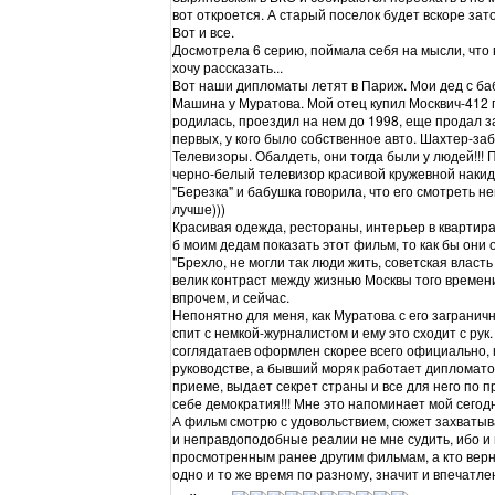
вот откроется. А старый поселок будет вскоре зат
Вот и все.
Досмотрела 6 серию, поймала себя на мысли, что 
хочу рассказать...
Вот наши дипломаты летят в Париж. Мои дед с баб
Машина у Муратова. Мой отец купил Москвич-412 гд
родилась, проездил на нем до 1998, еще продал за
первых, у кого было собственное авто. Шахтер-забо
Телевизоры. Обалдеть, они тогда были у людей!!! 
черно-белый телевизор красивой кружевной накид
"Березка" и бабушка говорила, что его смотреть н
лучше)))
Красивая одежда, рестораны, интерьер в квартирах
б моим дедам показать этот фильм, то как бы они 
"Брехло, не могли так люди жить, советская власт
велик контраст между жизнью Москвы того времени
впрочем, и сейчас.
Непонятно для меня, как Муратова с его загранич
спит с немкой-журналистом и ему это сходит с рук.
соглядатаев оформлен скорее всего официально, к
руководстве, а бывший моряк работает дипломато
приеме, выдает секрет страны и все для него по п
себе демократия!!! Мне это напоминает мой сего
А фильм смотрю с удовольствием, сюжет захватыв
и неправдоподобные реалии не мне судить, ибо и н
просмотренным ранее другим фильмам, а кто верн
одно и то же время по разному, значит и впечатл