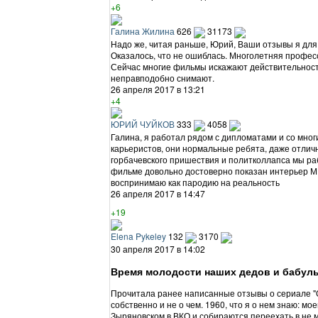
+6
Галина Жилина
626
31173
Надо же, читая раньше, Юрий, Ваши отзывы я дл
Оказалось, что не ошиблась. Многолетняя профес
Сейчас многие фильмы искажают действительность
неправподобно снимают.
26 апреля 2017 в 13:21
+4
ЮРИЙ ЧУЙКОВ
333
4058
Галина, я работал рядом с дипломатами и со мног
карьеристов, они нормальные ребята, даже отличны
горбачевского пришествия и политколлапса мы ра
фильме довольно достоверно показан интерьер МИ
воспринимаю как пародию на реальность
26 апреля 2017 в 14:47
+19
Elena Pykeley
132
3170
30 апреля 2017 в 14:02
Время молодости наших дедов и бабул
Прочитала ранее написанные отзывы о сериале "
собственно и не о чем. 1960, что я о нем знаю: мо
Зыряновском в ВКО и собираются переехать в не 