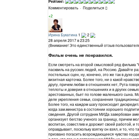
Рейтинг:
Комментировать
·
Поделиться
+2
Ирина Букатина
1
2
28 апреля 2017 в 23:25
(Внимание! Это единственный отзыв пользователя 
Фильм очень не понравился.
Если смотреть на второй смысловой ряд фильма "О
пасквиль на русских людей, на Россию. Давайте ра
постельных сцен, ну, конечно, это же так в духе с
визитная карточка. Более того, ни о какой нравст
другу, причем любви в отношениях нет, Рута говори
теплоты и доверия в отношениях и в других семья
арестованных, бьет по голове маленького сына. М
деле укрепления семьи, сохранения традиционных
Более того, на каждом шагу происходит дискредит
когда зам.министра в состоянии хорошего подпит
сведения. Другой сотрудник МИДа завербован аме
организует бегство ученого за границу, причем м
воспитан, совестлив и дорожит своей работой, и то
оправдывает, поскольку взятку он взял, и то, что т
призвано погасить возрождающееся чувство гордо
о том, что все и в современном МИДе не так уж х