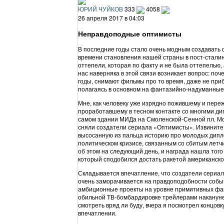
ЮРИЙ ЧУЙКОВ
333
4058
26 апреля 2017 в 04:03
Неправдоподные оптимисты
В последние годы стало очень модным создават
времени становления нашей страны в пост-сталин
оттепели, которая по факту и не была оттепелью,
нас наверняка в этой связи возникает вопрос: по
годы, снимают фильмы про то время, даже не при
полагаясь в основном на фантазийно-надуманны
Мне, как человеку уже изрядно пожившему и переж
проработавшему в тесном контакте со многими д
самом здании МИДа на Смоленской-Сенной пл. Мо
сняли создатели сериала «Оптимисты». Извините, 
высосанную из пальца историю про молодых дипл
политическом кризисе, связанным со сбитым лет
об этом на следующий день, и награда нашла того
который сподобился достать ракетой американско
Складывается впечатление, что создатели сериала
очень заморачивается на правдоподобности событ
амбиционные проекты на уровне примитивных фан
обильной ТВ-бомбардировке трейлерами накануне п
смотреть вряд ли буду, вчера я посмотрел концовк
впечатлении.