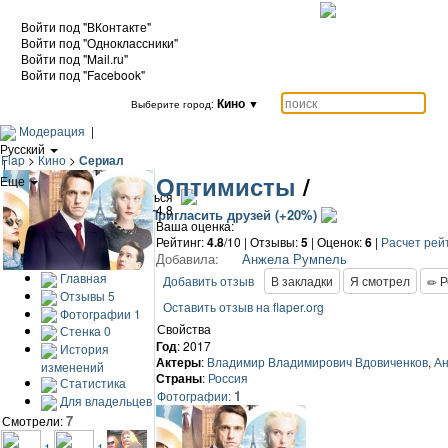
Войти под "ВКонтакте"
Войти под "Одноклассники"
Войти под "Mail.ru"
Войти под "Facebook"
Кино
▼
Выберите город:
Модерация
|
Русский
Flap
>
Кино
>
Сериал
|
Оптимисты
/
Еще
|
Войти / Зарегистрироваться
4.8
Добавить кино
Пригласить друзей (+20%)
Ваша оценка:
Рейтинг:
4.8
/10 | Отзывы:
5
|
Оценок:
6
|
Расчет рей
Добавила:
Анжела Румпель
Главная
Добавить отзыв
В закладки
Я смотрел
Р
Отзывы
5
Оставить отзыв на flaper.org
Фотографии
1
Свойства
Стенка
0
Год
: 2017
История
Актеры
:
Владимир Владимирович Вдовиченков
,
Ан
изменений
Страны
:
Россия
Статистика
1
Фотографии:
Для владельцев
7
Смотрели:
1
1