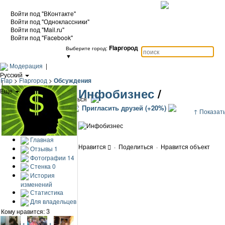
Войти под "ВКонтакте"
Войти под "Одноклассники"
Войти под "Mail.ru"
Войти под "Facebook"
Flapгород
Выберите город:
▼
Модерация
|
Русский
Flap
>
Flapгород
>
Обсуждения
|
Инфобизнес
/
Еще
|
Войти / Зарегистрироваться
Добавить объект
Пригласить друзей (+20%)
↑ Показать
Главная
Нравится
·
Поделиться
·
Нравится объект
Отзывы
1
Фотографии
14
Стенка
0
История
изменений
Статистика
Для владельцев
3
Кому нравится:
1
1