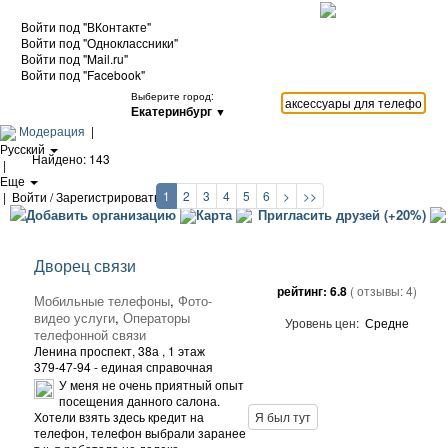
Войти под "ВКонтакте"
Войти под "Одноклассники"
Войти под "Mail.ru"
Войти под "Facebook"
Выберите город:
Екатеринбург
▼
Модерация
|
Русский
Найдено: 143
|
Еще
1
2
3
4
5
6
>
>>
|
Войти / Зарегистрироваться
Добавить организацию
Карта
Пригласить друзей (+20%)
Дворец связи
рейтинг:
6.8
( отзывы:
4
)
Мобильные телефоны
,
Фото-
видео услуги
,
Операторы
Уровень цен:
Средне
телефонной связи
Ленина проспект, 38а
, 1 этаж
379-47-94 - единая справочная
У меня не очень приятный опыт
посещения данного салона.
Хотели взять здесь кредит на
Я был тут
телефон, телефон выбрали заранее