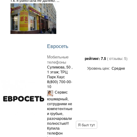
т.к. я работала не далеко. ...
Евросеть
Мобильные
рейтинг:
7.5
( отзывы:
5
)
телефоны
Сулимова, 50
,
Уровень цен:
Средне
1 этаж; ТРЦ
Парк Хаус
8(800) 700-00-
10
Сервис
кошмарный,
сотрудники не
компетентные
и грубые,
разочаровали
полностью!!!
Я был тут
Купила
телефон