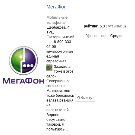
МегаФон
Мобильные
телефоны
рейтинг:
5.3
( отзывы:
3
)
Щербакова, 4
,
ТРЦ
Уровень цен:
Средне
Екатерининский
8-800-333-
05-00 -
круглосуточная
единая
справочная
Заходила
тоже в этот
салон.
Совершенно
согласна с
Матвеем, мне
тоже бросилась
Я был тут
в глаза реакция
на
посетителей.
Вернее
отсутствие
таковой. Я
пользуюсь ...