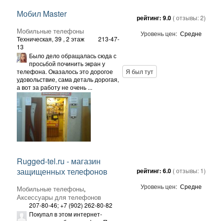
Мобил Master
рейтинг:
9.0
( отзывы:
2
)
Мобильные телефоны
Уровень цен:
Средне
Техническая, 39
, 2 этаж
213-47-
13
Было дело обращалась сюда с
просьбой починить экран у
телефона. Оказалось это дорогое
Я был тут
удовольствие, сама деталь дорогая,
а вот за работу не очень ...
Rugged-tel.ru - магазин
защищенных телефонов
рейтинг:
6.0
( отзывы:
1
)
Уровень цен:
Средне
Мобильные телефоны
,
Аксессуары для телефонов
207-80-46; +7 (902) 262-80-82
Покупал в этом интернет-