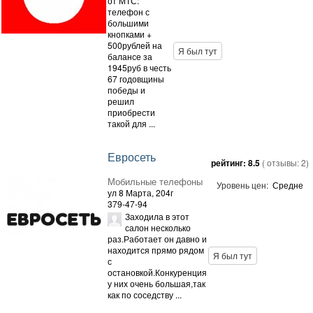
от МТС:
телефон с
большими
кнопками +
500рублей на
Я был тут
балансе за
1945руб в честь
67 годовщины
победы и
решил
приобрести
такой для ...
Евросеть
рейтинг:
8.5
( отзывы:
2
)
Мобильные телефоны
Уровень цен:
Средне
ул 8 Марта, 204г
379-47-94
Заходила в этот
салон несколько
раз.Работает он давно и
находится прямо рядом
Я был тут
с
остановкой.Конкуренция
у них очень большая,так
как по соседству ...