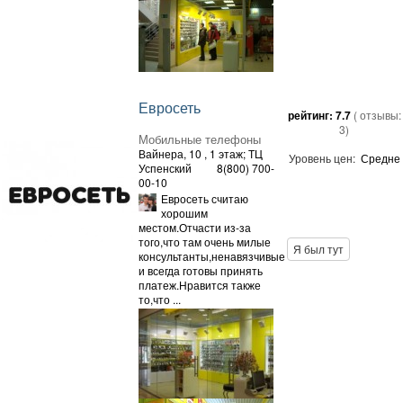
Евросеть
рейтинг:
7.7
( отзывы:
3
)
Мобильные телефоны
Вайнера, 10
, 1 этаж; ТЦ
Уровень цен:
Средне
Успенский
8(800) 700-
00-10
Евросеть считаю
хорошим
местом.Отчасти из-за
того,что там очень милые
Я был тут
консультанты,ненавязчивые
и всегда готовы принять
платеж.Нравится также
то,что ...