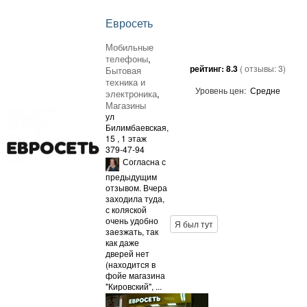
Евросеть
Мобильные
телефоны
,
рейтинг:
8.3
( отзывы:
3
)
Бытовая
техника и
Уровень цен:
Средне
электроника
,
Магазины
ул
Билимбаевская,
15
, 1 этаж
379-47-94
Согласна с
предыдущим
отзывом. Вчера
заходила туда,
с коляской
очень удобно
Я был тут
заезжать, так
как даже
дверей нет
(находится в
фойе магазина
"Кировский", ...