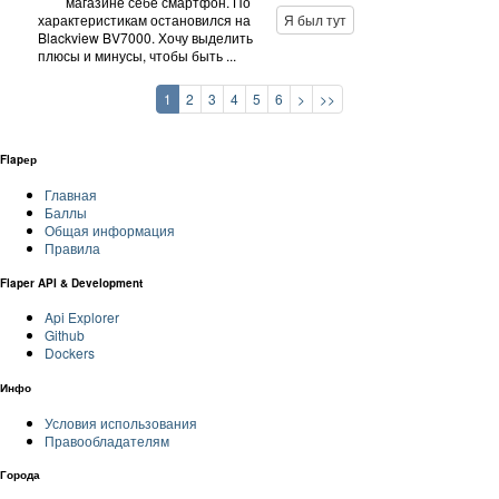
магазине себе смартфон. По
характеристикам остановился на
Я был тут
Blackview BV7000. Хочу выделить
плюсы и минусы, чтобы быть ...
1
2
3
4
5
6
>
>>
Flapер
Главная
Баллы
Общая информация
Правила
Flaper API & Development
Api Explorer
Github
Dockers
Инфо
Условия использования
Правообладателям
Города