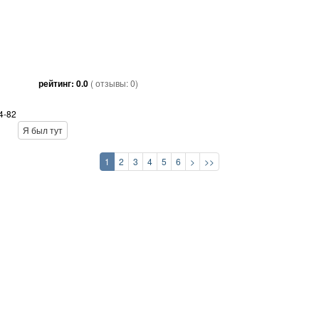
рейтинг:
0.0
( отзывы:
0
)
4-82
Я был тут
1
2
3
4
5
6
>
>>