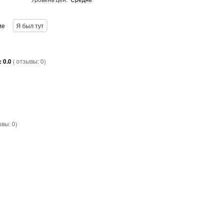
ие
Я был тут
:
0.0
( отзывы:
0
)
ывы:
0
)