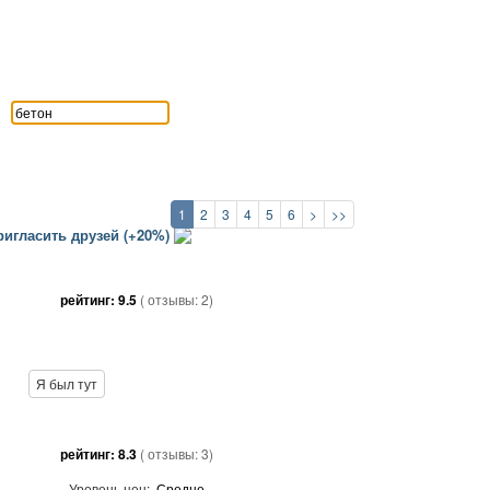
1
2
3
4
5
6
>
>>
игласить друзей (+20%)
рейтинг:
9.5
( отзывы:
2
)
Я был тут
рейтинг:
8.3
( отзывы:
3
)
Уровень цен:
Средне