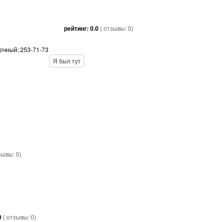
рейтинг:
0.0
( отзывы:
0
)
точный; 253-71-73
Я был тут
тзывы:
0
)
0
( отзывы:
0
)