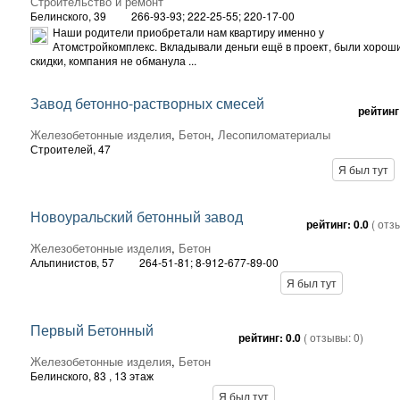
Строительство и ремонт
Белинского, 39
266-93-93; 222-25-55; 220-17-00
Наши родители приобретали нам квартиру именно у
Атомстройкомплекс. Вкладывали деньги ещё в проект, были хорош
скидки, компания не обманула ...
Завод бетонно-растворных смесей
рейтинг
Железобетонные изделия
,
Бетон
,
Лесопиломатериалы
Строителей, 47
Я был тут
Новоуральский бетонный завод
рейтинг:
0.0
( отз
Железобетонные изделия
,
Бетон
Альпинистов, 57
264-51-81; 8-912-677-89-00
Я был тут
Первый Бетонный
рейтинг:
0.0
( отзывы:
0
)
Железобетонные изделия
,
Бетон
Белинского, 83
, 13 этаж
Я был тут