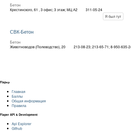
Бетон
Крестинского, 61
, 3 офис; 3 этаж; МЦ А2
311-05-24
Я был тут
СВК-Бетон
Бетон
Животноводов (Полеводство), 20
213-08-23; 213-65-71; 8-950-635-2
Flapер
Главная
Баллы
Общая информация
Правила
Flaper API & Development
Api Explorer
Github