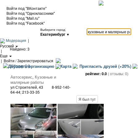
Войти под "ВКонтакте"
Войти под "Одноклассники"
Войти под "Mail.ru"
Войти под "Facebook"
Выберите город:
Екатеринбург
▼
Модерация
|
Русский
Найдено: 3
|
Еще
|
Войти / Зарегистрироваться
Кузов 96
Добавить организацию
Карта
Пригласить друзей (+20%)
рейтинг:
0.0
( отзывы:
0
)
Автосервис
,
Кузовные и
малярные работы
ул Строителей, 43
8-952-140-
64-44; 213-33-35
Я был тут