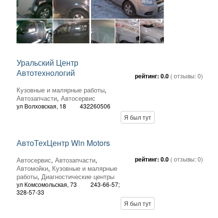
Уральский Центр
Автотехнологий
рейтинг:
0.0
( отзывы:
0
)
Кузовные и малярные работы
,
Автозапчасти
,
Автосервис
ул Волховская, 18
432260506
Я был тут
АвтоТехЦентр Win Motors
рейтинг:
0.0
( отзывы:
0
)
Автосервис
,
Автозапчасти
,
Автомойки
,
Кузовные и малярные
работы
,
Диагностические центры
ул Комсомольская, 73
243-66-57;
328-57-33
Я был тут