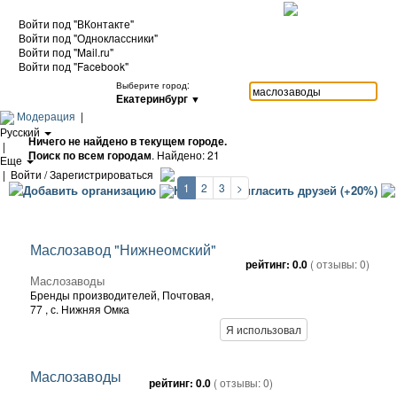
Войти под "ВКонтакте"
Войти под "Одноклассники"
Войти под "Mail.ru"
Войти под "Facebook"
Выберите город:
Екатеринбург
▼
Модерация
|
Русский
Ничего не найдено в текущем городе.
|
Поиск по всем городам
. Найдено: 21
Еще
|
Войти / Зарегистрироваться
1
2
3
>
Добавить организацию
Карта
Пригласить друзей (+20%)
Маслозавод "Нижнеомский"
рейтинг:
0.0
( отзывы:
0
)
Маслозаводы
Бренды производителей,
Почтовая,
77
, с. Нижняя Омка
Я использовал
Маслозаводы
рейтинг:
0.0
( отзывы:
0
)