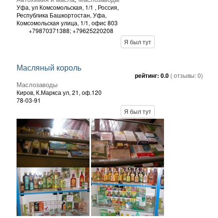
Уфа,
ул Комсомольская, 1/1
, Россия,
Республика Башкортостан, Уфа,
Комсомольская улица, 1/1, офис 803
+79870371388; +79625220208
Я был тут
Масляный король
рейтинг:
0.0
( отзывы:
0
)
Маслозаводы
Киров,
К.Маркса ул, 21, оф.120
78-03-91
Я был тут