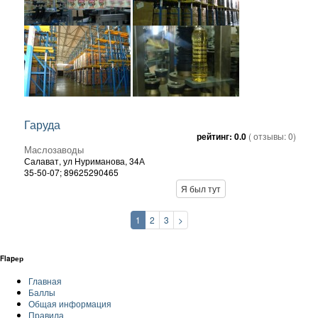
Гаруда
рейтинг:
0.0
( отзывы:
0
)
Маслозаводы
Салават,
ул Нуриманова, 34А
35-50-07; 89625290465
Я был тут
1
2
3
>
Flapер
Главная
Баллы
Общая информация
Правила