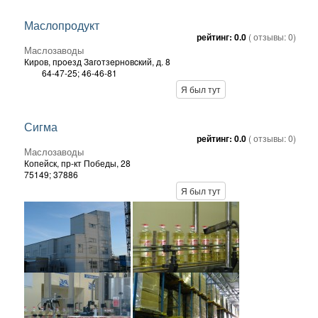
Маслопродукт
рейтинг:
0.0
( отзывы:
0
)
Маслозаводы
Киров,
пpoeзд Зaгoтзepнoвcкий, д. 8
64-47-25; 46-46-81
Я был тут
Сигма
рейтинг:
0.0
( отзывы:
0
)
Маслозаводы
Копейск,
пр-кт Победы, 28
75149; 37886
Я был тут