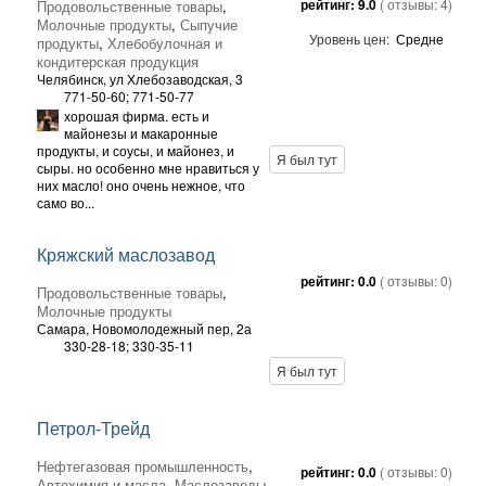
рейтинг:
9.0
( отзывы:
4
)
Продовольственные товары
,
Молочные продукты
,
Сыпучие
Уровень цен:
Средне
продукты
,
Хлебобулочная и
кондитерская продукция
Челябинск,
ул Хлебозаводская, 3
771-50-60; 771-50-77
хорошая фирма. есть и
майонезы и макаронные
продукты, и соусы, и майонез, и
Я был тут
сыры. но особенно мне нравиться у
них масло! оно очень нежное, что
само во...
Кряжский маслозавод
рейтинг:
0.0
( отзывы:
0
)
Продовольственные товары
,
Молочные продукты
Самара,
Новомолодежный пер, 2а
330-28-18; 330-35-11
Я был тут
Петрол-Трейд
Нефтегазовая промышленность
,
рейтинг:
0.0
( отзывы:
0
)
Автохимия и масла
,
Маслозаводы