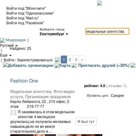
Войти под "ВКонтакте"
Войти под "Одноклассники"
Войти под "Mail.ru"
Войти под "Facebook"
Выберите город:
Екатеринбург
▼
Модерация
|
Русский
Найдено: 25
|
Еще
1
2
3
>
|
Войти / Зарегистрироваться
Добавить организацию
Карта
Пригласить друзей (+20%)
Fashion One
рейтинг:
4.0
( отзывы:
1
)
Модельные агентства
,
Фото-видео
Уровень цен:
Средне
услуги
,
Организация праздников
Карла Либкнехта, 22
, 210 офис; 2
этаж
219-77-77
Я занималась в этом модельном
агенстве 4 месяца(не
доучилась),не получила желаемых
Я был тут
навыков,дело не во мне(я
старательная),дело в ...