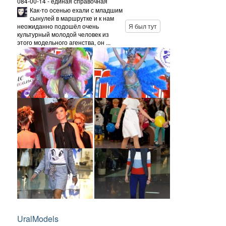
084-00-14 - единая справочная
Как-то осенью ехали с младшим
сынулей в маршрутке и к нам
неожиданно подошёл очень
Я был тут
культурный молодой человек из
этого модельного агенства, он ...
UralModels