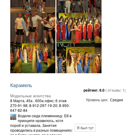
Карамель
рейтинг:
6.0
( отзывы:
1
)
Модельные агентства
Уровень цен:
Средне
8 Марта, 45а
, 600а офис; 6 этаж
270-91-98; 8-912-297-19-20; 8-950-
647-82-84
Водили сюда племянницу. Ей в
принципе нравилось, хотя
порой и уставала. Занятия
Я был тут
проводились в разных помещениях:
то в Сити-центре, то в здании