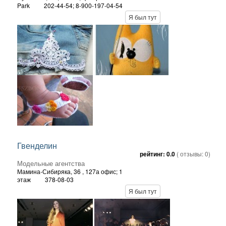
Park
202-44-54; 8-900-197-04-54
Я был тут
Гвенделин
рейтинг:
0.0
( отзывы:
0
)
Модельные агентства
Мамина-Сибиряка, 36
, 127а офис; 1
этаж
378-08-03
Я был тут