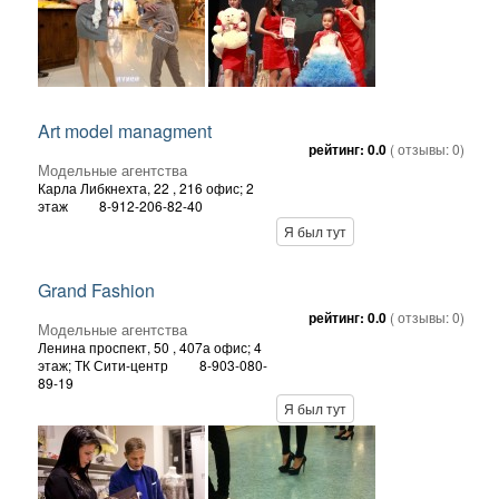
Art model managment
рейтинг:
0.0
( отзывы:
0
)
Модельные агентства
Карла Либкнехта, 22
, 216 офис; 2
этаж
8-912-206-82-40
Я был тут
Grand Fashion
рейтинг:
0.0
( отзывы:
0
)
Модельные агентства
Ленина проспект, 50
, 407а офис; 4
этаж; ТК Сити-центр
8-903-080-
89-19
Я был тут