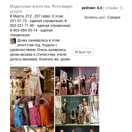
Модельные агентства
,
Фото-видео
рейтинг:
6.0
( отзывы:
1
)
услуги
8 Марта, 212
, 237 офис; 2 этаж
Уровень цен:
Средне
201-01-73 - единая справочная; 8-
922-221-71-90 - единая справочная;
8-903-084-00-14 - единая
справочная
Дочка занималась в этом
агентстве год. Ходила с
удовольствием. Очень нравились
Я был тут
уроки визажа и стилистики, учили
делать маникюр. Конечно же, уроки
...