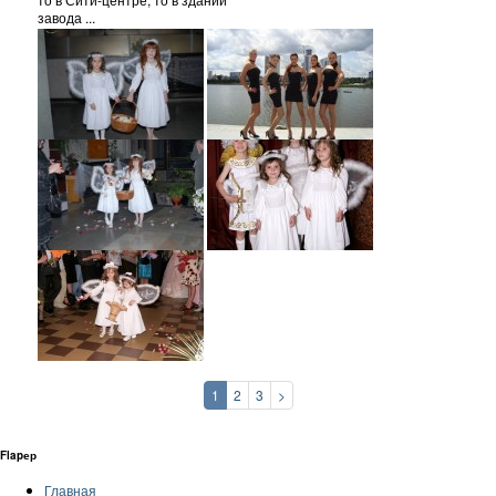
завода ...
1
2
3
>
Flapер
Главная