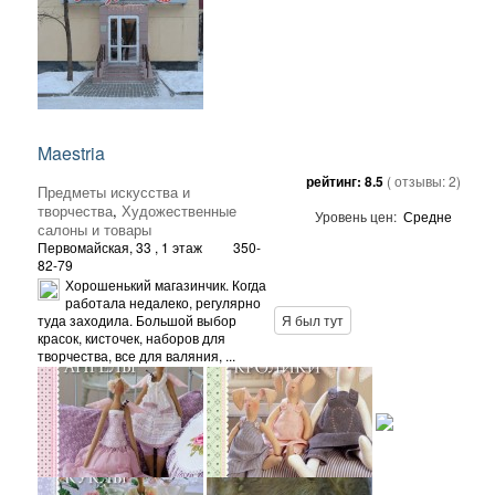
Maestria
рейтинг:
8.5
( отзывы:
2
)
Предметы искусства и
творчества
,
Художественные
Уровень цен:
Средне
салоны и товары
Первомайская, 33
, 1 этаж
350-
82-79
Хорошенький магазинчик. Когда
работала недалеко, регулярно
туда заходила. Большой выбор
Я был тут
красок, кисточек, наборов для
творчества, все для валяния, ...