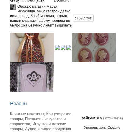
этаж; ТК Сити-центр
372-33-62
Обожаю магазин Марья
Искусница. Мы с сестрой давно
искали подобный магазин, а когда
Я был тут
нашли счастью нашему предела не
было! Она безумно любит вышивать
...
Read.ru
Книжные магазины
,
Канцелярские
рейтинг:
8.5
( отзывы:
4
)
товары
,
Предметы искусства и
творчества
,
Игрушки и детские
Уровень цен:
Средне
товары
,
Аудио и видео продукция