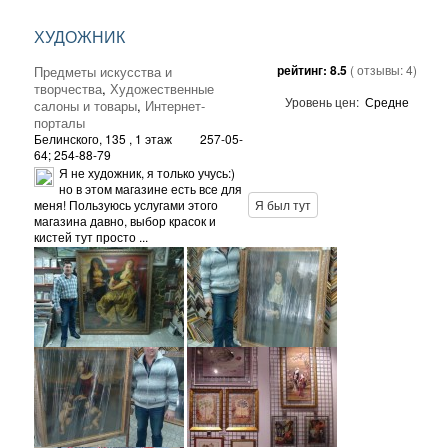
ХУДОЖНИК
рейтинг:
8.5
( отзывы:
4
)
Предметы искусства и
творчества
,
Художественные
Уровень цен:
Средне
салоны и товары
,
Интернет-
порталы
Белинского, 135
, 1 этаж
257-05-
64; 254-88-79
Я не художник, я только учусь:)
но в этом магазине есть все для
меня! Пользуюсь услугами этого
Я был тут
магазина давно, выбор красок и
кистей тут просто ...