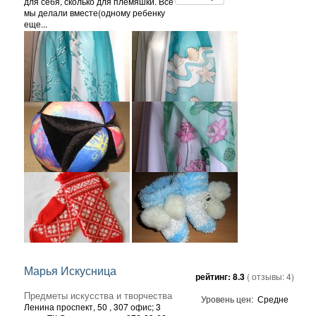
для себя, сколько для племяшки. Все
мы делали вместе(одному ребенку
еще...
Марья Искусница
рейтинг:
8.3
( отзывы:
4
)
Предметы искусства и творчества
Уровень цен:
Средне
Ленина проспект, 50
, 307 офис; 3