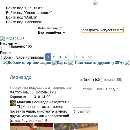
Войти под "ВКонтакте"
Войти под "Одноклассники"
Войти под "Mail.ru"
Войти под "Facebook"
Выберите город:
Екатеринбург
▼
Модерация
|
Русский
Найдено: 105
|
Еще
1
2
3
4
5
6
>
>>
|
Войти / Зарегистрироваться
Добавить организацию
Карта
Пригласить друзей (+20%)
Леонардо
рейтинг:
9.0
( отзывы:
55
)
Предметы искусства и творчества
Уровень цен:
Средне
Халтурина, 55
, цоколь; ТРЦ
Карнавал
310-14-99
Магазин Леонардо находится в
ТЦ Карнавал, там же можно
посетить Ашан, кинотеатр и много
Я был тут
других магазинчиков и развлечений
(каток, боулинг и пр). В ...