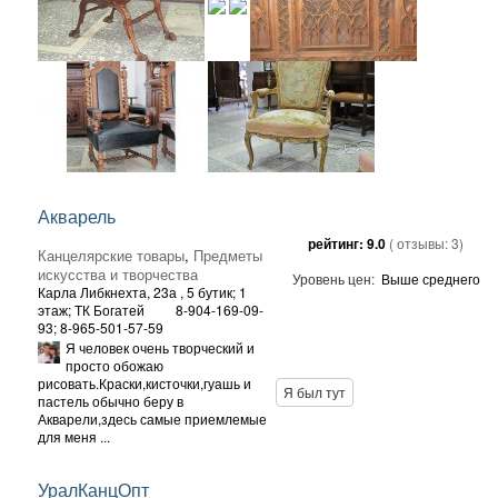
Акварель
рейтинг:
9.0
( отзывы:
3
)
Канцелярские товары
,
Предметы
искусства и творчества
Уровень цен:
Выше среднего
Карла Либкнехта, 23а
, 5 бутик; 1
этаж; ТК Богатей
8-904-169-09-
93; 8-965-501-57-59
Я человек очень творческий и
просто обожаю
рисовать.Краски,кисточки,гуашь и
Я был тут
пастель обычно беру в
Акварели,здесь самые приемлемые
для меня ...
УралКанцОпт