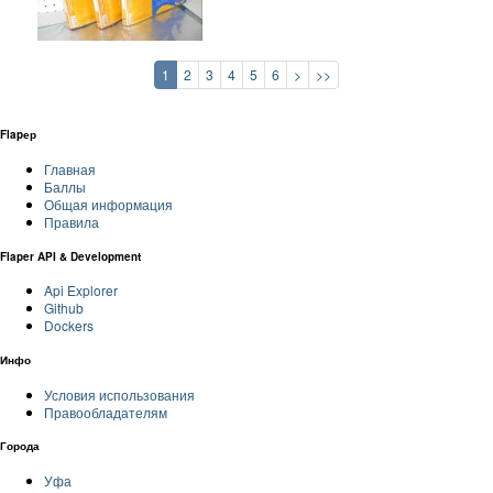
1
2
3
4
5
6
>
>>
Flapер
Главная
Баллы
Общая информация
Правила
Flaper API & Development
Api Explorer
Github
Dockers
Инфо
Условия использования
Правообладателям
Города
Уфа