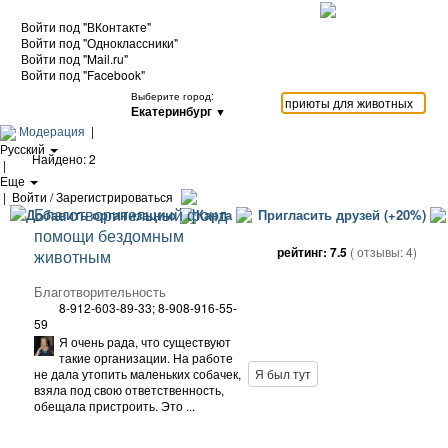
Войти под "ВКонтакте"
Войти под "Одноклассники"
Войти под "Mail.ru"
Войти под "Facebook"
Выберите город:
Екатеринбург
▼
Модерация
|
Русский
Найдено: 2
|
Еще
|
Войти / Зарегистрироваться
Благотворительный фонд
Добавить организацию
Карта
Пригласить друзей (+20%)
помощи бездомным
рейтинг:
7.5
( отзывы:
4
)
животным
Благотворительность
8-912-603-89-33; 8-908-916-55-
59
Я очень рада, что существуют
такие организации. На работе
не дала утопить маленьких собачек,
Я был тут
взяла под свою ответственность,
обещала пристроить. Это ...