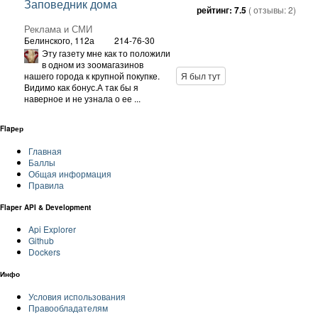
Заповедник дома
рейтинг:
7.5
( отзывы:
2
)
Реклама и СМИ
Белинского, 112а
214-76-30
Эту газету мне как то положили
в одном из зоомагазинов
нашего города к крупной покупке.
Я был тут
Видимо как бонус.А так бы я
наверное и не узнала о ее ...
Flapер
Главная
Баллы
Общая информация
Правила
Flaper API & Development
Api Explorer
Github
Dockers
Инфо
Условия использования
Правообладателям