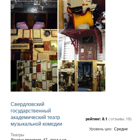
Свердловский
государственный
академический театр
рейтинг:
8.1
( отзывы:
19
)
музыкальной комедии
Уровень цен:
Средне
Театры
Ленина проспект, 47
, вход с ул.