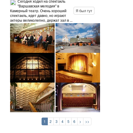
Сегодня ходил на спектакль
"Варшавская мелодия" в
Камерный театр. Очень хороший
Я был тут
спектакль, идет давно, но играют
актеры великолепно, держат зал в ...
1
2
3
4
5
6
>
>>