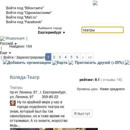
Войти под "ВКонтакте"
Войти под "Одноклассники"
Войти под "Mail.ru"
Войти под "Facebook"
Выберите город:
Екатеринбург
▼
Модерация
|
Русский
Найдено: 104
|
Еще
1
2
3
4
5
6
>
>>
|
Войти / Зарегистрироваться
Добавить организацию
Карта
Пригласить друзей (+20%)
Коляда-Театр
рейтинг:
9.1
( отзывы:
16
)
Театры
Уровень цен:
Ниже среднего
пр-кт Ленина, 97
, г. Екатеринбург,
ул. Ленина, 97
359-80-22
Ну по крайней мере у нас в
городе подобного театра не
знаю, который был бы так
Я был тут
своеобразен, но в тоже время не
отталкивал. А то знаете, искусство
ведь...