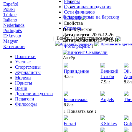
Flapеры
Español
Сувенирная продукция
Polski
Сети филиалов
Türkçe
Оставить отзыв на flaper.org
0.flap.рф
Italiano
Свойства
Nederlands
Справка
Пол
: Мужской
Português
Дата смерти
: 2005-12-26
Ελληνικά
|
Войти / Зарегистрироваться
Дата рождения
: 1948-11-11
Magyar
Добавить личность
Пригласить друзе
Фотографии:
Категории
1
Политики
Актёр
Ученые
Спортсмены
Привидение
Великий
Эй,
Журналисты
9.2
Гэтсби
Арн
Модели
/10
7.9
8.8
Юристы
/10
/
Врачи
Деятели искусства
Педагоги
Белоснежка
Angels
The
Философы
6.8
/10
↓ Показать все ↓
Ferrari
3 Strikes
Gol