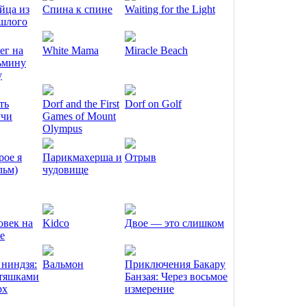
йца из
Спина к спине
Waiting for the Light
шлого
ег на
White Mama
Miracle Beach
ьмину
у
ть
Dorf and the First
Dorf on Golf
чи
Games of Mount
Olympus
рое я
Парикмахерша и
Отрыв
льм)
чудовище
овек на
Kidco
Двое — это слишком
е
 ниндзя:
Вальмон
Приключения Бакару
тяшками
Банзая: Через восьмое
рх
измерение