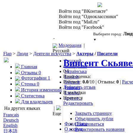
Войти под "ВКонтакте"
Войти под "Одноклассники"
Войти под "Mail.ru"
Войти под "Facebook"
Люд
Выберите город:
▼
Модерация
|
Русский
Flap
>
Люди
>
Деятели искусства
>
Актеры
/
Писатели
Винсент Скьяв
Русский
Беларуская
Главная
0.0
Українська
Отзывы
0
Ваша оценка:
English
Фотографии
1
Рейтинг:
0.0
/10 | Отзывы:
0
|
Расч
Deutsch
Стенка
0
Добавить отзыв
Français
История изменений
В закладки
Español
Статистика
Нравится
другие...
Для владельцев
Редактировать
На других языках
|
Закрыть страницу
Еще
Français
Объединить дубли
Deutsch
Фонд Flapа
Пожаловаться
English
О городе
Редактировать названия
日本語