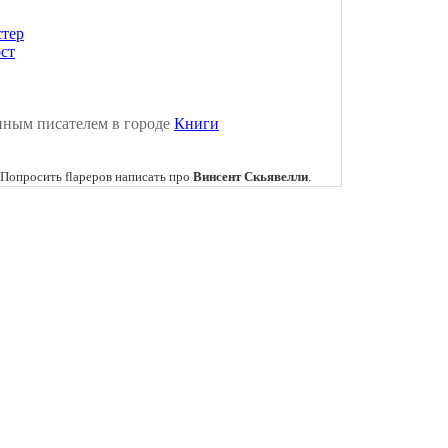
тер
ст
нным писателем в городе
Книги
Попросить flapеров написать про
Винсент Скьявелли
.