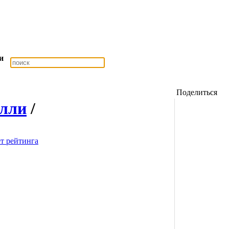
и
Поделиться
елли
/
ет рейтинга