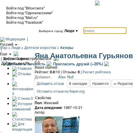
Войти под "ВКонтакте"
Войти под "Одноклассники"
Войти под "Mail.ru"
Войти под "Facebook"
Люди
▼
Выберите город:
Модерация
|
Русский
Flap
>
Люди
>
Деятели искусства
>
Актеры
|
Яна Анатольевна Гурьянов
Еще
|
Загрузить фото
Войти / Зарегистрироваться
0.0
Добавить по URL
Добавить личность
Пригласить друзей (+20%)
Ваша оценка:
Главная
Рейтинг:
0.0
/10 | Отзывы:
0
|
Расчет рейтинга
Отзывы
Добавил:
Alex Null
0
Добавить отзыв
В закладки
Нравится
Редактир
Фотографии
Оставить отзыв на flaper.org
0
Свойства
Стенка
0
Пол
: Женский
История
Дата рождения
: 1987-10-21
изменений
Актёр
Статистика
Для
владельцев