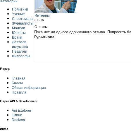
Категории
Политики
Ученые
Интерны
Спортсмены
8.0
/10
Журналисты
Отзывы
Модели
Пока нет ни одного одобренного отзыва.
Попросить fl
Юристы
Гурьянова
.
Врачи
Деятели
искусства
Педагоги
Философы
Flapер
Главная
Баллы
Общая информация
Правила
Flaper API & Development
Api Explorer
Github
Dockers
Инфо