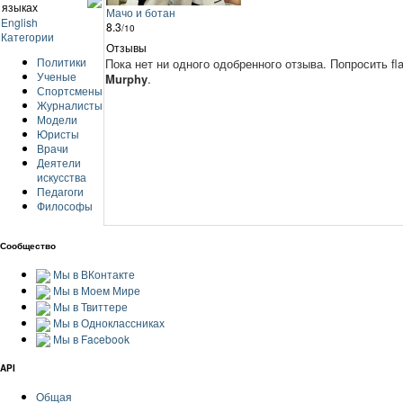
языках
Мачо и ботан
English
8.3
/10
Категории
Отзывы
Политики
Пока нет ни одного одобренного отзыва.
Попросить fl
Ученые
Murphy
.
Спортсмены
Журналисты
Модели
Юристы
Врачи
Деятели
искусства
Педагоги
Философы
Сообщество
Мы в ВКонтакте
Мы в Моем Мире
Мы в Твиттере
Мы в Одноклассниках
Мы в Facebook
API
Общая