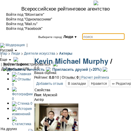
Всероссийское рейтинговое агентство
Войти под "ВКонтакте"
Войти под "Одноклассники"
Войти под "Mail.ru"
Войти под "Facebook"
Люди
▼
Выберите город:
Модерация
|
Русский
Flap
>
Люди
>
Деятели искусства
>
Актеры
|
Kevin Michael Murphy
/
Еще
|
Загрузить фото
Войти / Зарегистрироваться
0.0
Добавить по URL
Добавить личность
Пригласить друзей (+20%)
Ваша оценка:
Главная
Рейтинг:
0.0
/10 | Отзывы:
0
|
Расчет рейтинга
Отзывы
Добавить отзыв
В закладки
Нравится
Редактир
0
Свойства
Фотографии
Пол
: Мужской
0
Актёр
Стенка
0
История
изменений
Статистика
На других