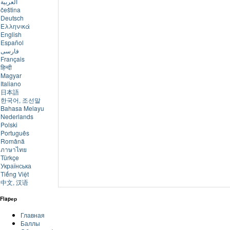
العربية
čeština
Deutsch
Ελληνικά
English
Español
فارسی
Français
हिन्दी
Magyar
Italiano
日本語
한국어, 조선말
Bahasa Melayu
Nederlands
Polski
Português
Română
ภาษาไทย
Türkçe
Українська
Tiếng Việt
中文, 汉语
Flapер
Главная
Баллы