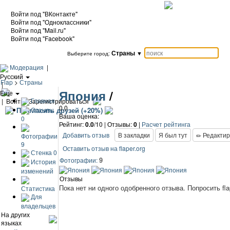
Войти под "ВКонтакте"
Войти под "Одноклассники"
Войти под "Mail.ru"
Войти под "Facebook"
Страны
▼
Выберите город:
Модерация
|
Русский
Flap
>
Страны
|
Япония
/
Еще
Главная
|
Войти / Зарегистрироваться
0.0
Отзывы
Пригласить друзей (+20%)
Ваша оценка:
0
Рейтинг:
0.0
/10 | Отзывы:
0
|
Расчет рейтинга
Добавить отзыв
В закладки
Я был тут
Редактир
Фотографии
9
Оставить отзыв на flaper.org
Стенка
0
9
Фотографии:
История
изменений
Отзывы
Пока нет ни одного одобренного отзыва.
Попросить fl
Статистика
Для
владельцев
На других
языках