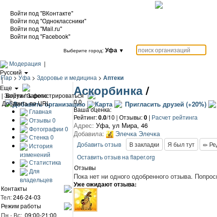
Войти под "ВКонтакте"
Войти под "Одноклассники"
Войти под "Mail.ru"
Войти под "Facebook"
Уфа
▼
Выберите город:
Модерация
|
Русский
Flap
>
Уфа
>
Здоровье и медицина
>
Аптеки
|
Аскорбинка
/
Еще
|
Загрузить фото
Войти / Зарегистрироваться
0.0
Добавить по URL
Добавить организацию
Карта
Пригласить друзей (+20%)
Ваша оценка:
Главная
Рейтинг:
0.0
/10 | Отзывы:
0
|
Расчет рейтинга
Отзывы
0
Адрес:
Уфа
,
ул Мира, 46
Фотографии
0
Добавила:
Элечка Элечка
Стенка
0
Добавить отзыв
В закладки
Я был тут
Ре
История
изменений
Оставить отзыв на flaper.org
Статистика
Отзывы
Для
Пока нет ни одного одобренного отзыва.
Попрос
владельцев
Уже ожидают отзыва:
Контакты
Тел:
246-24-03
Режим работы
Пн - Вс:
09:00-21:00