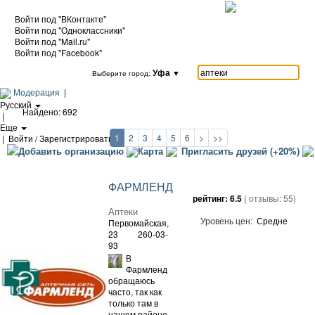
Войти под "ВКонтакте"
Войти под "Одноклассники"
Войти под "Mail.ru"
Войти под "Facebook"
Уфа
▼
Выберите город:
Модерация
|
Русский
Найдено: 692
|
Еще
1
2
3
4
5
6
>
>>
|
Войти / Зарегистрироваться
Добавить организацию
Карта
Пригласить друзей (+20%)
ФАРМЛЕНД
рейтинг:
6.5
( отзывы:
55
)
Аптеки
Уровень цен:
Средне
Первомайская,
23
260-03-
93
В
Фармленд
обращаюсь
часто, так как
только там в
нашем районе