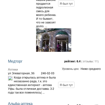
продается
Я был тут
гидролизная
смесь для
моего ребенка.
И то бывает,
что не завозят
долго. ...
Медторг
рейтинг:
6.4
( отзывы:
11
)
Уровень цен:
Ниже среднего
Аптеки
ул Элеваторная, 3б
246-02-03
Когда открылась аптека я была
несказанно рада, т.к. это
единственная интернет - аптека
Я был тут
Уфы. была отличная доставка. З 2
года так все поменялось( ...
Альфа-аптека