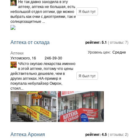
Не так давно заходила в эту
аптеку, аптека не большая, есть
небольшой отдел оптики, где можно
Я был тут
выбрать как очки с диоптриями, так и
солнцезащитные ...
Аптека от склада
рейтинг:
5.1
( отзывы:
7
)
Уровень цен:
Средне
Аптеки
Ухтомского, 16
246-39-30
ЧАсто окупаю лекарства именно
в этой аптеке, потому что цены
действительно дешевле, чем в
Я был тут
других аптеках. НА-пример я
покупала небулайзер Омрон,
стоил...
Аптека Арония
рейтинг:
4.5
( отзывы:
2
)