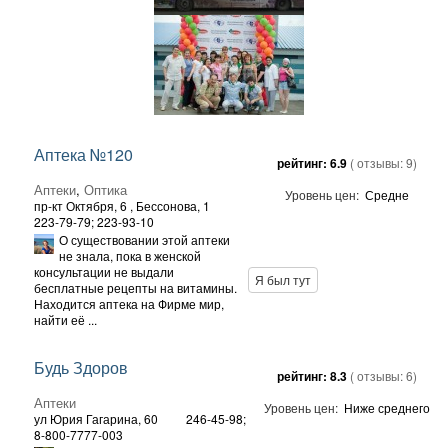
Аптека №120
рейтинг:
6.9
( отзывы:
9
)
Аптеки
,
Оптика
Уровень цен:
Средне
пр-кт Октября, 6
, Бессонова, 1
223-79-79; 223-93-10
О существовании этой аптеки
не знала, пока в женской
консультации не выдали
Я был тут
бесплатные рецепты на витамины.
Находится аптека на Фирме мир,
найти её ...
Будь Здоров
рейтинг:
8.3
( отзывы:
6
)
Аптеки
Уровень цен:
Ниже среднего
ул Юрия Гагарина, 60
246-45-98;
8-800-7777-003