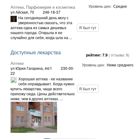
Уровень цен:
Средне
Аптеки
,
Парфюмерия и косметика
ул Айская, 70
246-18-37
На сегодняшний день могу с
уверенностью сказать, что эта
аптека одна из самых дешевых
Я был тут
нашего города. Открыла я ее
случайно для себя, когда шла на ...
Доступные лекарства
рейтинг:
7.9
( отзывы:
9
)
Аптеки
Уровень цен:
Ниже среднего
ул Юрия Гагарина, 44/1
230-00-
22
Хорошая аптека - ее название
себя оправдывает. Когда нужно
купить лекарства, чаще всего
Я был тут
прихожу сюда. Цены действительно
ниже, чем в других аптеках. ...