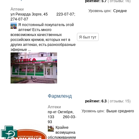
рейтинг:
5.7
( отзывы:
16
)
Аптеки
Уровень цен:
Средне
ул Рихарда Зорге, 45
223-07-07;
274-07-07
Я постоянный покупатель этой
аптеки! Есть много
всевозможных качественных
Я был тут
российских кремов, которых нет в
других аптеках, есть разнообразные
эфирные ...
Фармленд
рейтинг:
6.3
( отзывы:
15
)
Аптеки
Уровень цен:
Выше среднего
пр-кт Октября,
133
260-03-
93
Крайне
возмущена
обслуживанием