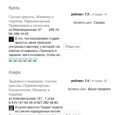
Кукла
рейтинг:
7.3
( отзывы:
4
)
Салоны красоты
,
Маникюр и
педикюр
,
Парикмахерские
,
Уровень цен:
Средне
Парфюмерия и косметика
ул Революционная, 57
299-16-
56; 299-16-55
В эту, так называемую студию
красоты, меня записала
сестренка к мастеру, о которой так
Я был тут
хорошо отзывалась. Приехала я
заранее, как и положено, чтобы не...
Азара
рейтинг:
7.4
( отзывы:
8
)
Здоровье и медицина
,
Салоны
красоты
,
Парикмахерские
,
Уровень цен:
Выше среднего
Косметология
,
Маникюр и
педикюр
ул Комсомольская, 167
, 1 этаж
8-919-147-64-39; 8-927-082-48-83
В салон красоты "Азара" ходила
на снятие наращенных ногтей.