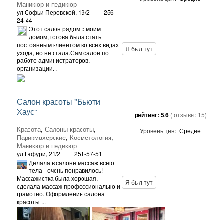
Маникюр и педикюр
ул Софьи Перовской, 19/2
256-
24-44
Этот салон рядом с моим
домом, готова была стать
постоянным клиентом во всех видах
Я был тут
ухода, но не стала.Сам салон по
работе администраторов,
организации...
Салон красоты "Бьюти
Хаус"
рейтинг:
5.6
( отзывы:
15
)
Красота
,
Салоны красоты
,
Уровень цен:
Средне
Парикмахерские
,
Косметология
,
Маникюр и педикюр
ул Гафури, 21/2
251-57-51
Делала в салоне массаж всего
тела - очень понравилось!
Массажистка была хорошая,
Я был тут
сделала массаж профессионально и
грамотно. Оформление салона
красоты ...