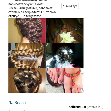
парикмахерскую "Гемма".
Я был тут
Чистенький, уютный, работают
отличные специалисты. Я только
стригусь, но вижу какое ...
Ла Велла
рейтинг:
8.0
( отзывы:
9
)