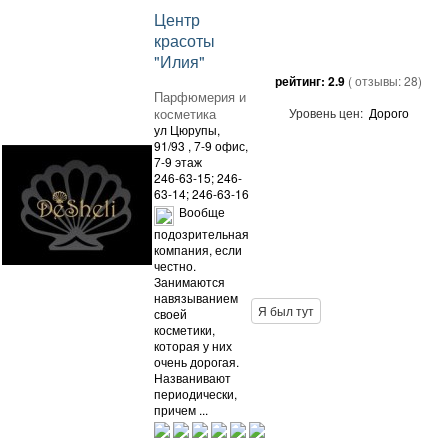
Центр
красоты
"Илия"
рейтинг:
2.9
( отзывы:
28
)
Парфюмерия и
косметика
Уровень цен:
Дорого
ул Цюрупы,
91/93
, 7-9 офис,
7-9 этаж
246-63-15; 246-
63-14; 246-63-16
Вообще
подозрительная
компания, если
честно.
Занимаются
навязыванием
Я был тут
своей
косметики,
которая у них
очень дорогая.
Названивают
периодически,
причем ...