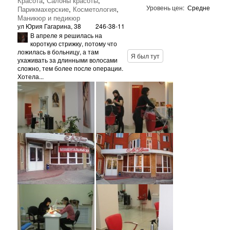
Красота
,
Салоны красоты
,
Уровень цен:
Средне
Парикмахерские
,
Косметология
,
Маникюр и педикюр
ул Юрия Гагарина, 38
246-38-11
В апреле я решилась на
короткую стрижку, потому что
ложилась в больницу, а там
Я был тут
ухаживать за длинными волосами
сложно, тем более после операции.
Хотела...