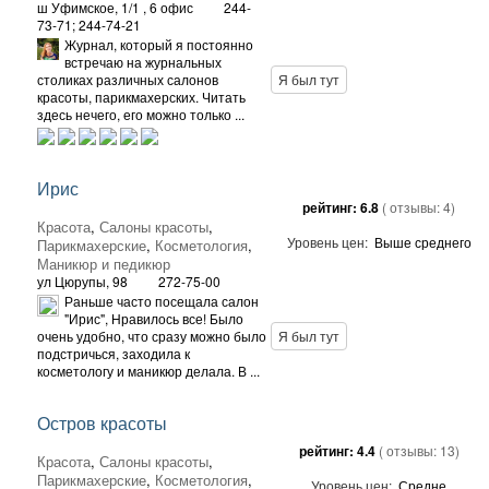
ш Уфимское, 1/1
, 6 офис
244-
73-71; 244-74-21
Журнал, который я постоянно
встречаю на журнальных
столиках различных салонов
Я был тут
красоты, парикмахерских. Читать
здесь нечего, его можно только ...
Ирис
рейтинг:
6.8
( отзывы:
4
)
Красота
,
Салоны красоты
,
Уровень цен:
Выше среднего
Парикмахерские
,
Косметология
,
Маникюр и педикюр
ул Цюрупы, 98
272-75-00
Раньше часто посещала салон
"Ирис", Нравилось все! Было
очень удобно, что сразу можно было
Я был тут
подстричься, заходила к
косметологу и маникюр делала. В ...
Остров красоты
рейтинг:
4.4
( отзывы:
13
)
Красота
,
Салоны красоты
,
Парикмахерские
,
Косметология
,
Уровень цен:
Средне