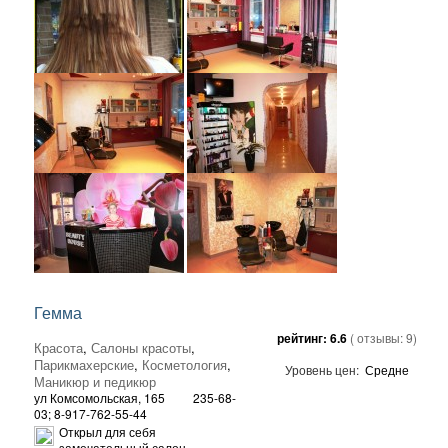
Гемма
рейтинг:
6.6
( отзывы:
9
)
Красота
,
Салоны красоты
,
Парикмахерские
,
Косметология
,
Уровень цен:
Средне
Маникюр и педикюр
ул Комсомольская, 165
235-68-
03; 8-917-762-55-44
Открыл для себя
замечательный салон-