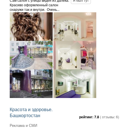
Сам салон с улицы виден из далека.
Я был тут
Красиво оформленный салон
снаружи так и внутри. Очень...
Красота и здоровье.
Башкортостан
рейтинг:
7.8
( отзывы:
6
)
Реклама и СМИ