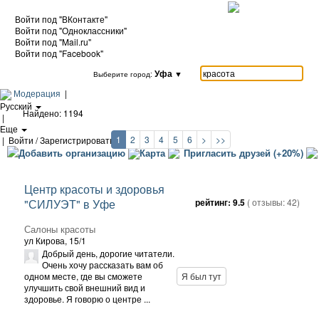
Войти под "ВКонтакте"
Войти под "Одноклассники"
Войти под "Mail.ru"
Войти под "Facebook"
Уфа
▼
Выберите город:
Модерация
|
Русский
Найдено: 1194
|
Еще
1
2
3
4
5
6
>
>>
|
Войти / Зарегистрироваться
Добавить организацию
Карта
Пригласить друзей (+20%)
Центр красоты и здоровья
"СИЛУЭТ" в Уфе
рейтинг:
9.5
( отзывы:
42
)
Салоны красоты
ул Кирова, 15/1
Добрый день, дорогие читатели.
Очень хочу рассказать вам об
одном месте, где вы сможете
Я был тут
улучшить свой внешний вид и
здоровье. Я говорю о центре ...