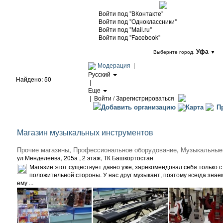
Войти под "ВКонтакте"
Войти под "Одноклассники"
Войти под "Mail.ru"
Войти под "Facebook"
Уфа
▼
Выберите город:
Модерация
|
Русский
Найдено: 50
|
Еще
|
Войти / Зарегистрироваться
Добавить организацию
Карта
Пр
Магазин музыкальных инструментов
Прочие магазины
,
Профессиональное оборудование
,
Музыкальные
ул Менделеева, 205а
, 2 этаж, ТК Башкортостан
Магазин этот существует давно уже, зарекомендовал себя только с
положительной стороны. У нас друг музыкант, поэтому всегда знае
ему ...