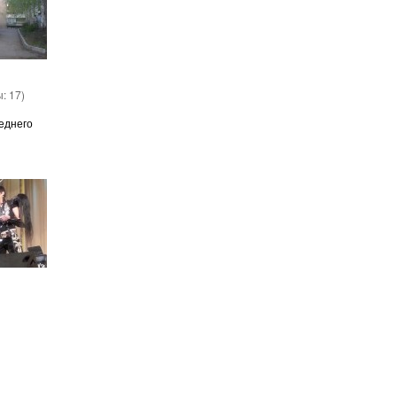
ы:
17
)
еднего