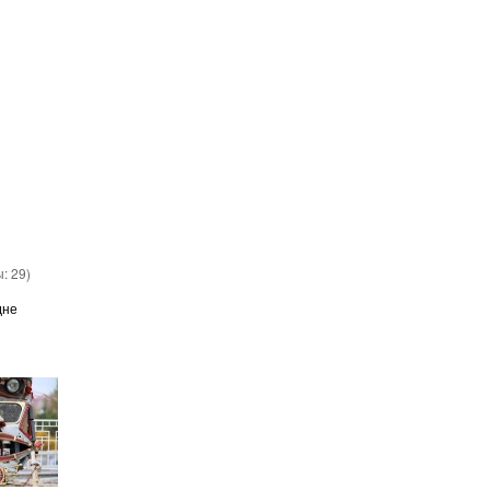
ы:
29
)
дне