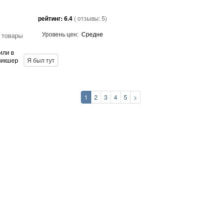
рейтинг:
6.4
( отзывы:
5
)
Уровень цен:
Средне
 товары
или в
микшер
Я был тут
1
2
3
4
5
>