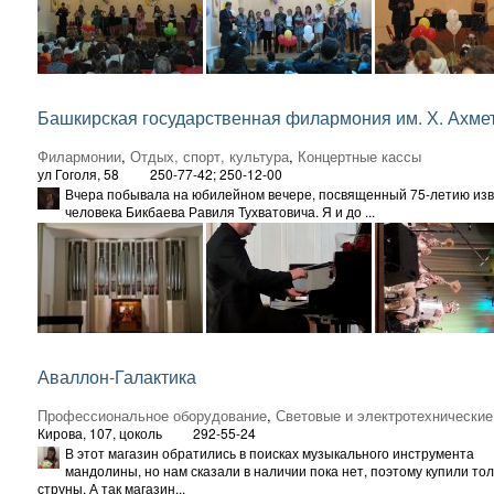
Башкирская государственная филармония им. Х. Ахме
Филармонии
,
Отдых, спорт, культура
,
Концертные кассы
ул Гоголя, 58
250-77-42; 250-12-00
Вчера побывала на юбилейном вечере, посвященный 75-летию изв
человека Бикбаева Равиля Тухватовича. Я и до ...
Аваллон-Галактика
Профессиональное оборудование
,
Световые и электротехнические
Кирова, 107, цоколь
292-55-24
В этот магазин обратились в поисках музыкального инструмента
мандолины, но нам сказали в наличии пока нет, поэтому купили тол
струны. А так магазин...