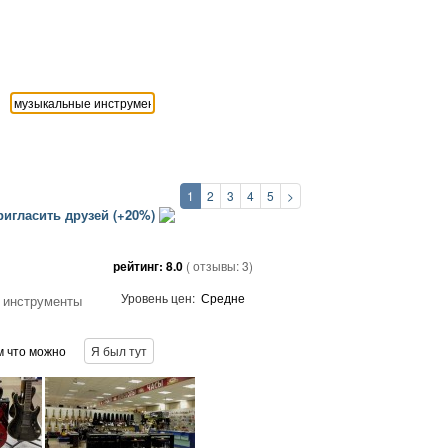
1
2
3
4
5
>
игласить друзей (+20%)
рейтинг:
8.0
( отзывы:
3
)
Уровень цен:
Средне
 инструменты
м что можно
Я был тут