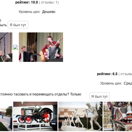
рейтинг:
10.0
( отзывы:
1
)
Уровень цен:
Дешево
о
быть
Я был тут
рейтинг:
6.5
( отзыв
Уровень цен:
Сре
стоянно тасовать и перемещать отделы? Только
Я был тут