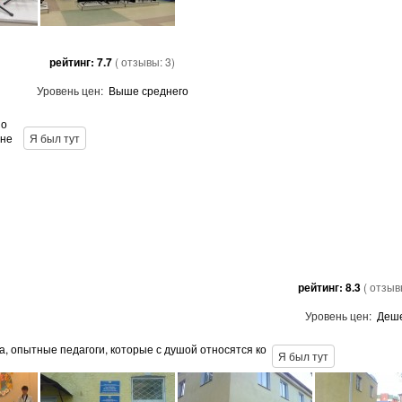
рейтинг:
7.7
( отзывы:
3
)
Уровень цен:
Выше среднего
но
 не
Я был тут
рейтинг:
8.3
( отзы
Уровень цен:
Деш
а, опытные педагоги, которые с душой относятся ко
Я был тут