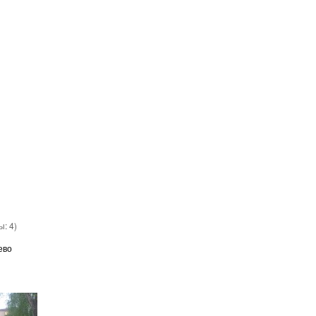
вы:
4
)
ево