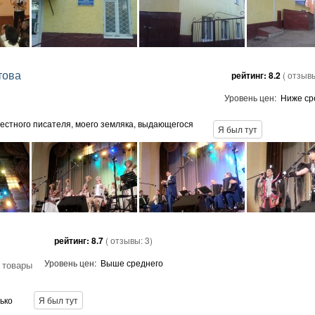
това
рейтинг:
8.2
( отзыв
Уровень цен:
Ниже ср
естного писателя, моего земляка, выдающегося
Я был тут
рейтинг:
8.7
( отзывы:
3
)
Уровень цен:
Выше среднего
 товары
ько
Я был тут