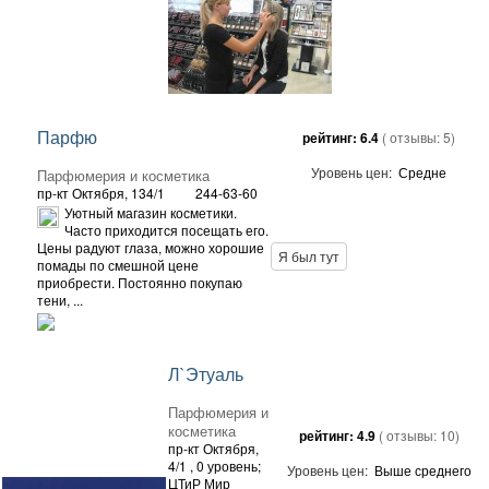
Парфю
рейтинг:
6.4
( отзывы:
5
)
Уровень цен:
Средне
Парфюмерия и косметика
пр-кт Октября, 134/1
244-63-60
Уютный магазин косметики.
Часто приходится посещать его.
Цены радуют глаза, можно хорошие
Я был тут
помады по смешной цене
приобрести. Постоянно покупаю
тени, ...
Л`Этуаль
Парфюмерия и
косметика
рейтинг:
4.9
( отзывы:
10
)
пр-кт Октября,
4/1
, 0 уровень;
Уровень цен:
Выше среднего
ЦТиР Мир