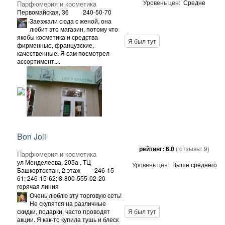
Уровень цен:
Средне
Парфюмерия и косметика
Первомайская, 36
240-50-70
Заезжали сюда с женой, она
любит это магазин, потому что
якобы косметика и средства
Я был тут
фирменные, французские,
качественные. Я сам посмотрел
ассортимент....
Bon Joli
рейтинг:
6.0
( отзывы:
9
)
Парфюмерия и косметика
ул Менделеева, 205а
, ТЦ
Уровень цен:
Выше среднего
Башкортостан, 2 этаж
246-15-
61; 246-15-62; 8-800-555-02-20
горячая линия
Очень люблю эту торговую сеть!
Не скупятся на различные
скидки, подарки, часто проводят
Я был тут
акции. Я как-то купила тушь и блеск