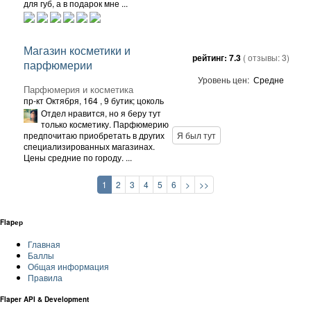
для губ, а в подарок мне ...
Магазин косметики и
рейтинг:
7.3
( отзывы:
3
)
парфюмерии
Уровень цен:
Средне
Парфюмерия и косметика
пр-кт Октября, 164
, 9 бутик; цоколь
Отдел нравится, но я беру тут
только косметику. Парфюмерию
предпочитаю приобретать в других
Я был тут
специализированных магазинах.
Цены средние по городу. ...
1
2
3
4
5
6
>
>>
Flapер
Главная
Баллы
Общая информация
Правила
Flaper API & Development