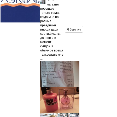
магазин
посещаю
только тогда,
когда мне на
разные
праздники
иногда дарят
Я был тут
сертификаты,
да еще и в
момент
скидок.В
обычное время
там делать мне
...