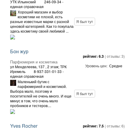
УТК Ильинский
246-09-34 -
единая справочная
Хороший магазин и выбор
косметики не плохой, есть
разные известные марки с разной
Я был тут
ценовой категорией. Как то покупала
здесь косметику своей любимой ...
Бон жур
рейтинг:
6.3
( отзывы:
3
)
Парфюмерия и косметика
Уровень цен:
Средне
ул Менделеева, 137
, 2 этаж; ТРК
Иремель
8-937-331-01-33 -
единая справочная
Маленький бутик с
парфюмерией и косметикой.
Выбора мало, поэтому и
Я был тут
посетителей не очень много. И еще
минус в том, что очень мало
пробников и тестеров....
Yves Rocher
рейтинг:
7.5
( отзывы:
6
)