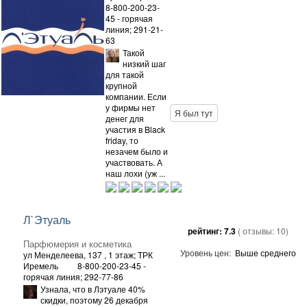
8-800-200-23-
45 - горячая
линия; 291-21-
63
Такой
низкий шаг
для такой
крупной
компании. Если
у фирмы нет
Я был тут
денег для
участия в Black
friday, то
незачем было и
участвовать. А
наш лохи (уж ...
Л`Этуаль
рейтинг:
7.3
( отзывы:
10
)
Парфюмерия и косметика
Уровень цен:
Выше среднего
ул Менделеева, 137
, 1 этаж; ТРК
Иремель
8-800-200-23-45 -
горячая линия; 292-77-86
Узнала, что в Лэтуале 40%
скидки, поэтому 26 декабря