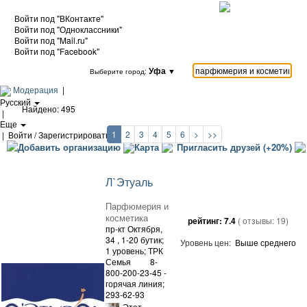
Войти под "ВКонтакте"
Войти под "Одноклассники"
Войти под "Mail.ru"
Войти под "Facebook"
Уфа
▼
Выберите город:
Модерация
|
Русский
Найдено: 495
|
Еще
1
2
3
4
5
6
>
>>
|
Войти / Зарегистрироваться
Добавить организацию
Карта
Пригласить друзей (+20%)
Л`Этуаль
Парфюмерия и
косметика
рейтинг:
7.4
( отзывы:
19
)
пр-кт Октября,
34
, 1-20 бутик;
Уровень цен:
Выше среднего
1 уровень; ТРК
Семья
8-
800-200-23-45 -
горячая линия;
293-62-93
Этот