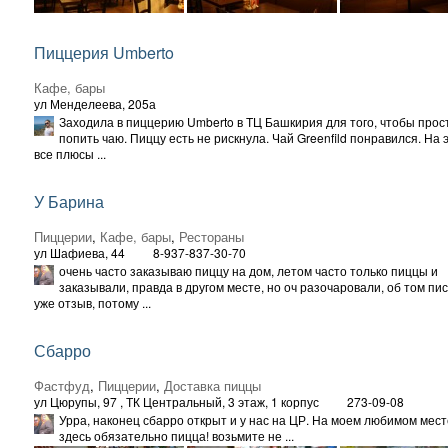
Пиццерия Umberto
Кафе, бары
ул Менделеева, 205а
Заходила в пиццерию Umberto в ТЦ Башкирия для того, чтобы прос
попить чаю. Пиццу есть не рискнула. Чай Greenfild понравился. На 
все плюсы ...
У Барина
Пиццерии
,
Кафе, бары
,
Рестораны
ул Шафиева, 44
8-937-837-30-70
очень часто заказываю пиццу на дом, летом часто только пиццы и
заказывали, правда в другом месте, но оч разочаровали, об том пи
уже отзыв, потому ...
Сбарро
Фастфуд
,
Пиццерии
,
Доставка пиццы
ул Цюрупы, 97
, ТК Центральный, 3 этаж, 1 корпус
273-09-08
Урра, наконец сбарро открыт и у нас на ЦР. На моем любимом мест
здесь обязательно пицца! возьмите не ...