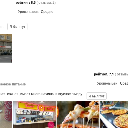
рейтинг:
8.5
( отзывы:
2
)
Уровень цен:
Средне
е.
Я был тут
рейтинг:
7.1
( отзыв
Уровень цен:
Сре
енное питание
ая, сочная, имеет много начинки и вкусное в меру
Я был тут