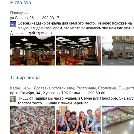
Pizza Mia
Пиццерии
ул Ленина, 26
292-93-17
Совсем недавно открыла для себя это место. Немного похожее на
Макдональдс интерьером, это место показалось мне немного уютне
Да и очередей здесь нет...
Ташир-пицца
Кафе, бары
,
Доставка готовой еды
,
Рестораны
,
Столовые
,
Обществ
пр-кт Октября, 34
, 2 уровень; ТРК Семья
293-60-60
Пиццу от Ташира мы часто кушаем в Семье или Просторе. Она вкусн
толстое тесто. Обычно с мужем берем по...