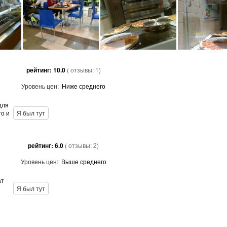
рейтинг:
10.0
( отзывы:
1
)
Уровень цен:
Ниже среднего
для
то и
Я был тут
рейтинг:
6.0
( отзывы:
2
)
Уровень цен:
Выше среднего
ат
Я был тут