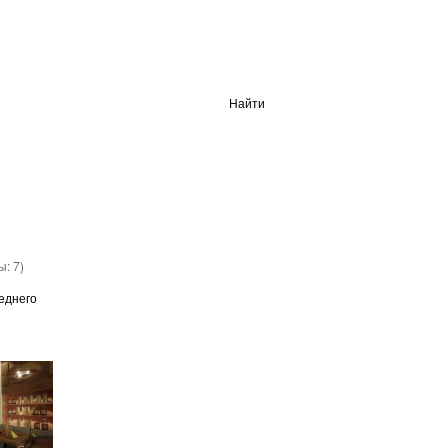
Найти
вы:
7
)
еднего