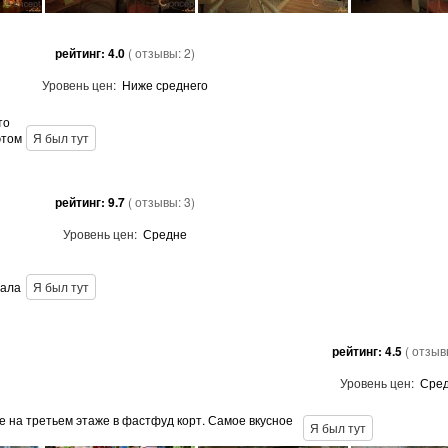
рейтинг:
4.0
( отзывы:
2
)
Уровень цен:
Ниже среднего
то
этом
Я был тут
рейтинг:
9.7
( отзывы:
3
)
Уровень цен:
Средне
сала
Я был тут
рейтинг:
4.5
( отзы
Уровень цен:
Сре
е на третьем этаже в фастфуд корт. Самое вкусное
Я был тут