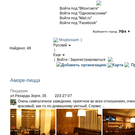
Войти под "ВКонтакте"
Войти под "Одноклассники"
Войти под "Mail.ru"
Войти под "Facebook"
Уфа
▼
Выберите город:
Модерация
|
Русский
Найдено: 49
|
Еще
|
Войти / Зарегистрироваться
Добавить организацию
Карта
Пр
Аморе-пицца
Пиццерии
ул Рихарда Зорге, 35
223-27-07
Очень симпатичное заведение, приятное во всех отношениях, очен
красивый, как-то по-домашнему уютный. Сервис ...