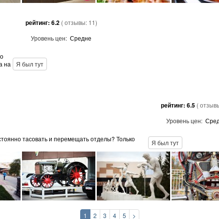
рейтинг:
6.2
( отзывы:
11
)
Уровень цен:
Средне
то
а на
Я был тут
рейтинг:
6.5
( отзыв
Уровень цен:
Сре
стоянно тасовать и перемещать отделы? Только
Я был тут
1
2
3
4
5
>