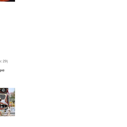
ы:
29
)
дне