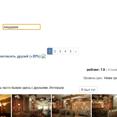
1
2
3
4
5
>
игласить друзей (+20%)
рейтинг:
7.9
( отзы
Уровень цен:
Ниже ср
ь часто бываю здесь с друзьями. Интерьер
Я был тут