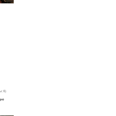
вы:
6
)
дне