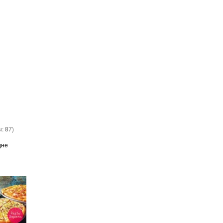
ы:
87
)
дне