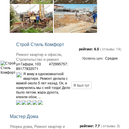
Строй Стиль Комфорт
рейтинг:
6.5
( отзывы:
14
)
Ремонт квартир и офисов
,
Уровень цен:
Средне
Строительство и ремонт
ул Гафури, 103
472995757;
89177832071
Я живу в однокомнатной
квартире. Ремонт делала с
мамой около 5 лет назад. Ох, и
Я был тут
намучились мы с ней тогда! Дело
было летом, жара-духота,
клеили обои, ...
Мастер Дома
рейтинг:
7.7
( отзывы:
3
)
Уборка дома
,
Ремонт квартир и