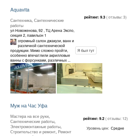
Aquavita
рейтинг:
9.3
( отзывы:
3
)
Сантехника
,
Сантехнические
работы
ул Новоженова, 92
, ТЦ Арена Экспо,
секция 2, павильон 1
огромный салон джакузи, ванн и
различной сантехнической
продукции. Мимо сложно пройти,
Я был тут
особенно впечатлили акрилловые
ванны с форсунками, различных ...
Муж на Час Уфа
Мастера на все руки
,
рейтинг:
9.2
( отзывы:
12
)
Сантехнические работы
,
Электромонтажные работы
,
Уровень цен:
Средне
Строительство и ремонт
,
Ремонт