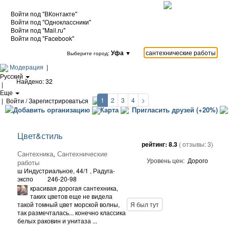
Войти под "ВКонтакте"
Войти под "Одноклассники"
Войти под "Mail.ru"
Войти под "Facebook"
Уфа
▼
Выберите город:
Модерация
|
Русский
Найдено: 32
|
Еще
1
2
3
4
>
|
Войти / Зарегистрироваться
Добавить организацию
Карта
Пригласить друзей (+20%)
Цвет&стиль
рейтинг:
8.3
( отзывы:
3
)
Сантехника
,
Сантехнические
Уровень цен:
Дорого
работы
ш Индустриальное, 44/1
, Радуга-
экспо
246-20-98
красивая дорогая сантехника,
таких цветов еще не видела
такой томный цвет морской волны,
Я был тут
так размечталась... конечно классика
белых раковин и унитаза ...