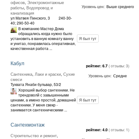
офисов
,
Электромонтажные
Уровень цен:
Выше среднего
работы
,
Водопровод и
канализация
ул Матвея Пинского, 3
240-30-
40; 290-50-40
В компанию Мастер Дома
обращались когда нужно было
установить в ванную комнату ванну
Я был тут
и унитаз, понравилась оперативная,
качественная работа ...
Кабул
рейтинг:
6.7
( отзывы:
3
)
Сантехника
,
Лаки и краски
,
Сухие
Уровень цен:
Средне
смеси
Тухвата Янаби бульвар, 53/2
Хороший выбор сантехники. Не
трендоволй с завышенными
ценами, а имено простой, домашней
Я был тут
сантехники. У меня свекр -
занимается сантехническими ...
Сантехмонтаж
рейтинг:
4.0
( отзывы:
1
)
Строительство и ремонт
,