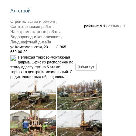
Ал-строй
Строительство и ремонт
,
рейтинг:
9.1
( отзывы:
1
)
Сантехнические работы
,
Электромонтажные работы
,
Водопровод и канализация
,
Ландшафтный дизайн
ул Комсомольская, 23
8-965-
650-00-20
Неплохая торгово-монтажная
фирма. Офис их расположен по
этому адресу, тут на 5 этаже
Я был тут
торгового центра Комсомольский. С
родителями сюда обращались. ...