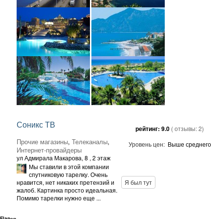
Соникс ТВ
рейтинг:
9.0
( отзывы:
2
)
Прочие магазины
,
Телеканалы
,
Уровень цен:
Выше среднего
Интернет-провайдеры
ул Адмирала Макарова, 8
, 2 этаж
Мы ставили в этой компании
спутниковую тарелку. Очень
нравится, нет никаких претензий и
Я был тут
жалоб. Картинка просто идеальная.
Помимо тарелки нужно еще ...
Flapер