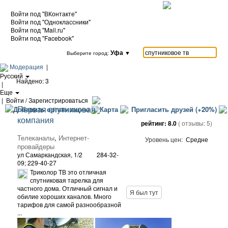
Войти под "ВКонтакте"
Войти под "Одноклассники"
Войти под "Mail.ru"
Войти под "Facebook"
Уфа
▼
Выберите город:
Модерация
|
Русский
Найдено: 3
|
Еще
|
Войти / Зарегистрироваться
Первая спутниковая
Добавить организацию
Карта
Пригласить друзей (+20%)
компания
рейтинг:
8.0
( отзывы:
5
)
Телеканалы
,
Интернет-
Уровень цен:
Средне
провайдеры
ул Самаркандская, 1/2
284-32-
09; 229-40-27
Триколор ТВ это отличная
спутниковая тарелка для
частного дома. Отличный сигнал и
Я был тут
обилие хороших каналов. Много
тарифов для самой разнообразной
...