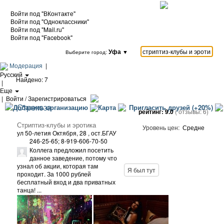
Войти под "ВКонтакте"
Войти под "Одноклассники"
Войти под "Mail.ru"
Войти под "Facebook"
Уфа
▼
Выберите город:
Модерация
|
Русский
Найдено: 7
|
Еще
|
Войти / Зарегистрироваться
Стрекоза
Добавить организацию
Карта
Пригласить друзей (+20%)
рейтинг:
9.0
( отзывы:
6
)
Стриптиз-клубы и эротика
Уровень цен:
Средне
ул 50-летия Октября, 28
, ост.БГАУ
246-25-65; 8-919-606-70-50
Коллега предложил посетить
данное заведение, потому что
узнал об акции, которая там
Я был тут
проходит. За 1000 рублей
бесплатный вход и два приватных
танца! ...