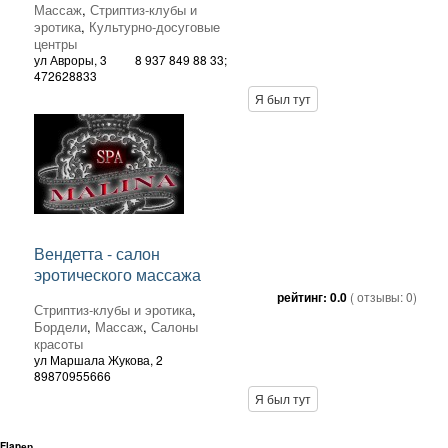
Массаж
,
Стриптиз-клубы и
эротика
,
Культурно-досуговые
центры
ул Авроры, 3
8 937 849 88 33;
472628833
Я был тут
Вендетта - салон
эротического массажа
рейтинг:
0.0
( отзывы:
0
)
Стриптиз-клубы и эротика
,
Бордели
,
Массаж
,
Салоны
красоты
ул Маршала Жукова, 2
89870955666
Я был тут
Flapер