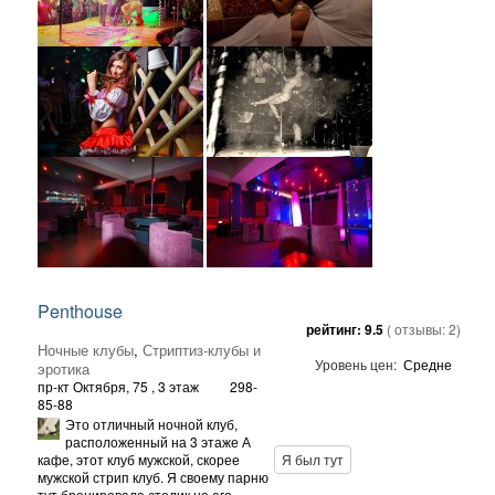
Penthouse
рейтинг:
9.5
( отзывы:
2
)
Ночные клубы
,
Стриптиз-клубы и
Уровень цен:
Средне
эротика
пр-кт Октября, 75
, 3 этаж
298-
85-88
Это отличный ночной клуб,
расположенный на 3 этаже А
кафе, этот клуб мужской, скорее
Я был тут
мужской стрип клуб. Я своему парню
тут бронировала столик на его ...