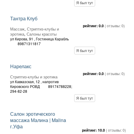
Я был тут
Тантра Клуб
рейтинг:
0.0
( отзывы:
0
)
Массаж
,
Стриптиз-клубы и
эротика
,
Салоны красоты
ул Кирова, 91
, Гостиница Карабль
89871311817
Я был тут
Нарелакс
рейтинг:
0.0
( отзывы:
0
)
Стриптиз-клубы и эротика
ул Кавказская, 12
, напротив
Кировского РОВД
89174788228;
294-82-28
Я был тут
Салон эротического
массажа Малина | Malina
г.Уфа
рейтинг:
10.0
( отзывы:
0
)