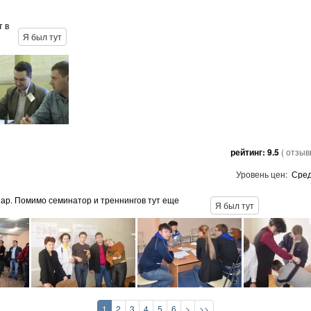
т в
Я был тут
рейтинг:
9.5
( отзы
Уровень цен:
Сре
нар. Помимо семинатор и треннингов тут еще
Я был тут
1
2
3
4
5
6
>
>>