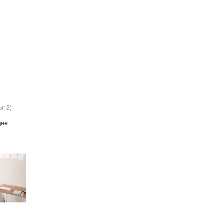
вы:
2
)
дне