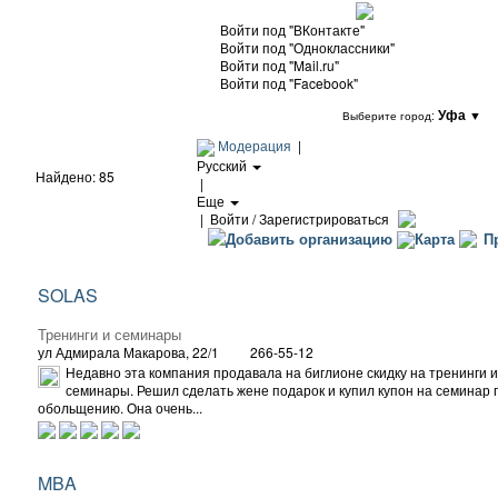
Войти под "ВКонтакте"
Войти под "Одноклассники"
Войти под "Mail.ru"
Войти под "Facebook"
Уфа
▼
Выберите город:
Модерация
|
Русский
Найдено: 85
|
Еще
|
Войти / Зарегистрироваться
Добавить организацию
Карта
Пр
SOLAS
Тренинги и семинары
ул Адмирала Макарова, 22/1
266-55-12
Недавно эта компания продавала на биглионе скидку на тренинги и
семинары. Решил сделать жене подарок и купил купон на семинар 
обольщению. Она очень...
MBA