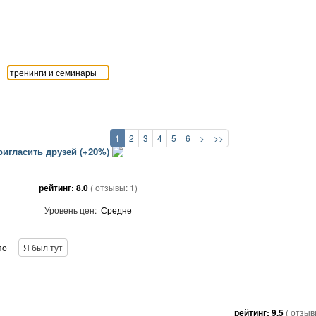
1
2
3
4
5
6
>
>>
игласить друзей (+20%)
рейтинг:
8.0
( отзывы:
1
)
Уровень цен:
Средне
по
Я был тут
рейтинг:
9.5
( отзы