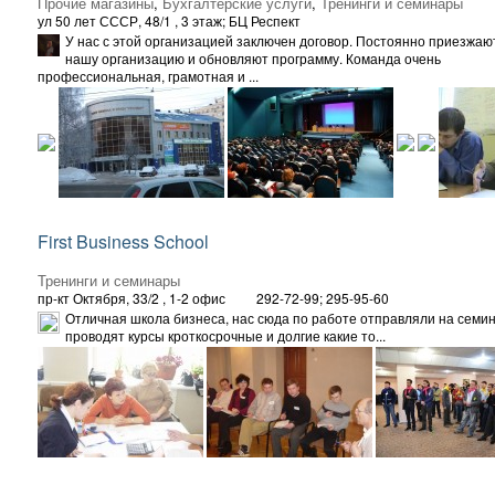
Прочие магазины
,
Бухгалтерские услуги
,
Тренинги и семинары
ул 50 лет СССР, 48/1
, 3 этаж; БЦ Респект
У нас с этой организацией заключен договор. Постоянно приезжаю
нашу организацию и обновляют программу. Команда очень
профессиональная, грамотная и ...
First Business School
Тренинги и семинары
пр-кт Октября, 33/2
, 1-2 офис
292-72-99; 295-95-60
Отличная школа бизнеса, нас сюда по работе отправляли на семи
проводят курсы кроткосрочные и долгие какие то...