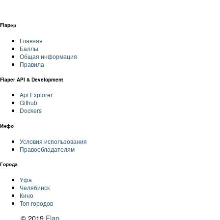
Flapер
Главная
Баллы
Общая информация
Правила
Flaper API & Development
Api Explorer
Github
Dockers
Инфо
Условия использования
Правообладателям
Города
Уфа
Челябинск
Кино
Топ городов
© 2019
Flap