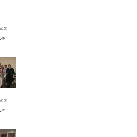
вы:
3
)
дне
вы:
3
)
дне