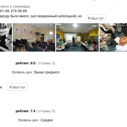
нинги и семинары
-01-49; 274-56-69
Народу было много, зал лекционный небольшой, но
Я был тут
рейтинг:
8.0
( отзывы:
3
)
Уровень цен:
Выше среднего
ня
Я был тут
рейтинг:
7.4
( отзывы:
5
)
Уровень цен:
Средне