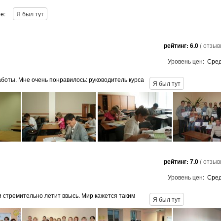
е:
Я был тут
рейтинг:
6.0
( отзы
Уровень цен:
Сре
работы. Мне очень понравилось: руководитель курса
Я был тут
рейтинг:
7.0
( отзы
Уровень цен:
Сре
 стремительно летит ввысь. Мир кажется таким
Я был тут