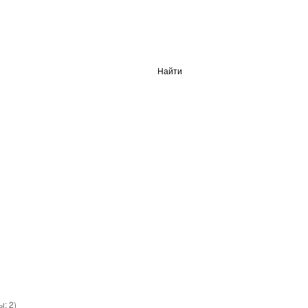
Найти
вы:
2
)