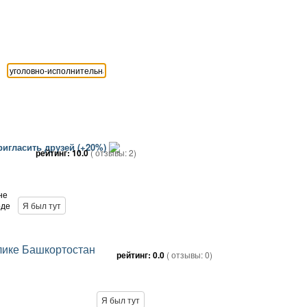
игласить друзей (+20%)
рейтинг:
10.0
( отзывы:
2
)
не
оде
Я был тут
лике Башкортостан
рейтинг:
0.0
( отзывы:
0
)
Я был тут