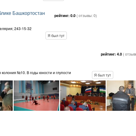
блике Башкортостан
рейтинг:
0.0
( отзывы:
0
)
целярия; 243-15-32
Я был тут
рейтинг:
4.0
( отзы
 колония №10. В годы юности и глупости
Я был тут