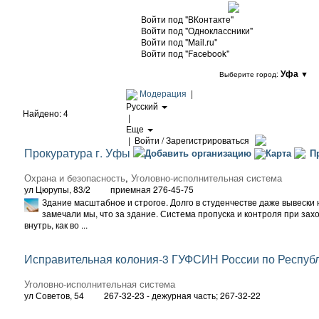
Войти под "ВКонтакте"
Войти под "Одноклассники"
Войти под "Mail.ru"
Войти под "Facebook"
Уфа
▼
Выберите город:
Модерация
|
Русский
Найдено: 4
|
Еще
|
Войти / Зарегистрироваться
Прокуратура г. Уфы
Добавить организацию
Карта
Пр
Охрана и безопасность
,
Уголовно-исполнительная система
ул Цюрупы, 83/2
приемная 276-45-75
Здание масштабное и строгое. Долго в студенчестве даже вывески 
замечали мы, что за здание. Система пропуска и контроля при зах
внутрь, как во ...
Исправительная колония-3 ГУФСИН России по Респуб
Уголовно-исполнительная система
ул Советов, 54
267-32-23 - дежурная часть; 267-32-22