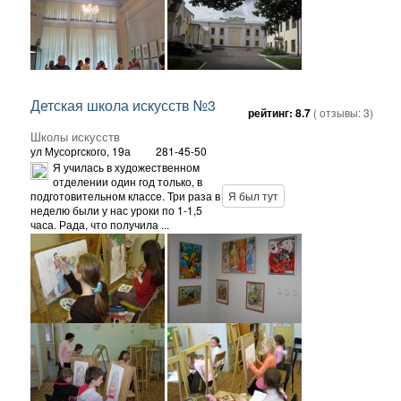
Детская школа искусств №3
рейтинг:
8.7
( отзывы:
3
)
Школы искусств
ул Мусоргского, 19а
281-45-50
Я училась в художественном
отделении один год только, в
подготовительном классе. Три раза в
Я был тут
неделю были у нас уроки по 1-1,5
часа. Рада, что получила ...