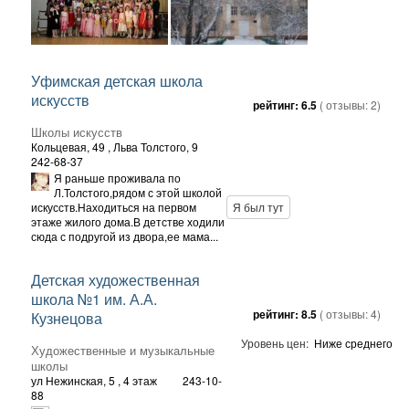
Уфимская детская школа
искусств
рейтинг:
6.5
( отзывы:
2
)
Школы искусств
Кольцевая, 49
, Льва Толстого, 9
242-68-37
Я раньше проживала по
Л.Толстого,рядом с этой школой
искусств.Находиться на первом
Я был тут
этаже жилого дома.В детстве ходили
сюда с подругой из двора,ее мама...
Детская художественная
школа №1 им. А.А.
рейтинг:
8.5
( отзывы:
4
)
Кузнецова
Уровень цен:
Ниже среднего
Художественные и музыкальные
школы
ул Нежинская, 5
, 4 этаж
243-10-
88