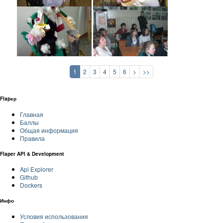
1
2
3
4
5
6
>
>>
Flapер
Главная
Баллы
Общая информация
Правила
Flaper API & Development
Api Explorer
Github
Dockers
Инфо
Условия использования