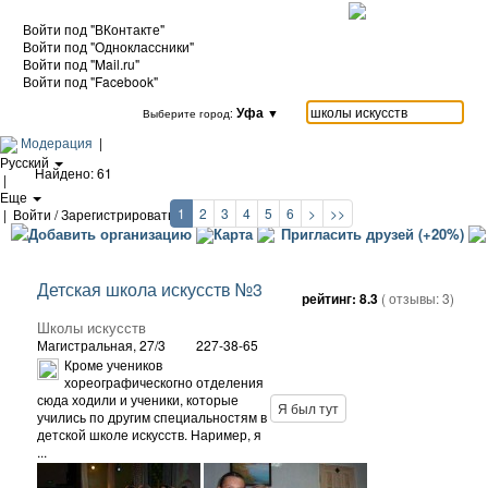
Войти под "ВКонтакте"
Войти под "Одноклассники"
Войти под "Mail.ru"
Войти под "Facebook"
Уфа
▼
Выберите город:
Модерация
|
Русский
Найдено: 61
|
Еще
1
2
3
4
5
6
>
>>
|
Войти / Зарегистрироваться
Добавить организацию
Карта
Пригласить друзей (+20%)
Детская школа искусств №3
рейтинг:
8.3
( отзывы:
3
)
Школы искусств
Магистральная, 27/3
227-38-65
Кроме учеников
хореографическогно отделения
сюда ходили и ученики, которые
Я был тут
учились по другим специальностям в
детской школе искусств. Наример, я
...