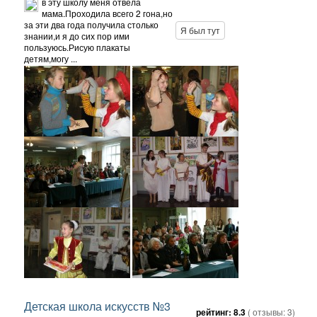
в эту школу меня отвела
мама.Проходила всего 2 гона,но
за эти два года получила столько
Я был тут
знании,и я до сих пор ими
пользуюсь.Рисую плакаты
детям,могу ...
Детская школа искусств №3
рейтинг:
8.3
( отзывы:
3
)