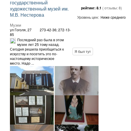
государственный
художественный музей им.
рейтинг:
8.1
( отзывы:
8
)
М.В. Нестерова
Уровень цен:
Ниже среднего
Музеи
ул Гоголя, 27
273-42-36; 272-13-
85
Последний раз была в этом
музее лет 25 тому назад.
Сегодня решила приобщиться к
Я был тут
искусству и посетить это по-
настоящему историческое
место. Надо ...