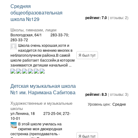
Средняя
общеобразовательная
рейтинг:
7.0
( отзывы:
2
)
школа №129
Школы, гимназии, лицеи
Вологодская, 64/1
283-33-70;
283-33-72
Школа очень хорошая,хотя и
находится по мнению многих в
неблагополучном района.В самой
Я был тут
школе работает басссейн,в котором
занимаются детишки начальной ...
Детская музыкальная школа
№1 им. Наримана Сабитова
рейтинг:
8.3
( отзывы:
3
)
Художественные и музыкальные
Уровень цен:
Средне
школы
ул Ленина, 18
273-25-04; 272-
10-01
В этой школе училась на
скрипке моя двоюродная
сестренка (преподаватель -
Я был тут