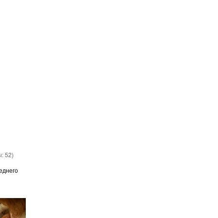
ы:
52
)
еднего