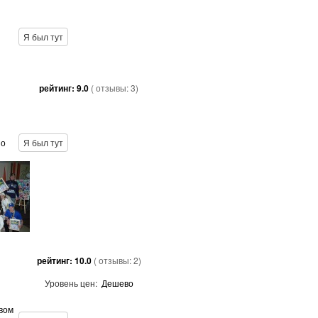
Я был тут
рейтинг:
9.0
( отзывы:
3
)
но
Я был тут
рейтинг:
10.0
( отзывы:
2
)
Уровень цен:
Дешево
вом