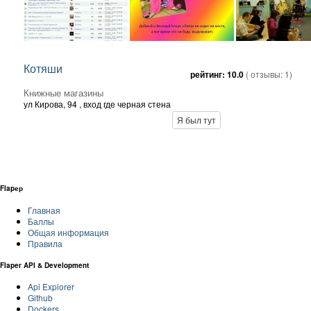
Котяши
рейтинг:
10.0
( отзывы:
1
)
Книжные магазины
ул Кирова, 94
, вход где черная стена
Я был тут
Flapер
Главная
Баллы
Общая информация
Правила
Flaper API & Development
Api Explorer
Github
Dockers