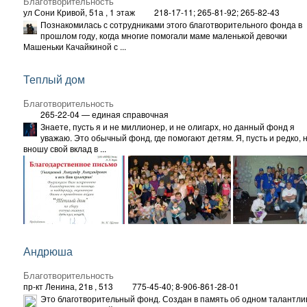
Благотворительность
ул Сони Кривой, 51а
, 1 этаж
218-17-11; 265-81-92; 265-82-43
Познакомилась с сотрудниками этого благотворительного фонда в
прошлом году, когда многие помогали маме маленькой девочки
Машеньки Качайкиной с ...
Теплый дом
Благотворительность
265-22-04 — единая справочная
Знаете, пусть я и не миллионер, и не олигарх, но данный фонд я
уважаю. Это обычный фонд, где помогают детям. Я, пусть и редко, 
вношу свой вклад в ...
Андрюша
Благотворительность
пр-кт Ленина, 21в
, 513
775-45-40; 8-906-861-28-01
Это благотворительный фонд. Создан в память об одном талантли