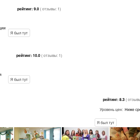
рейтинг:
9.0
( отзывы:
1
)
ции
Я был тут
рейтинг:
10.0
( отзывы:
1
)
я
Я был тут
рейтинг:
8.3
( отзыв
Уровень цен:
Ниже ср
Я был тут