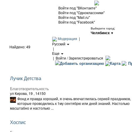
Войти под "ВКонтакте"
Войти под "Одноклассники"
Войти под "Mail.ru"
Войти под "Facebook"
Выберите город:
Челябинск
▼
Модерация
|
Русский
Найдено: 49
|
Еще
|
Войти / Зарегистрироваться
Добавить организацию
Карта
Пр
Лучик Детства
Благотворительность
ул Кирова, 19
, 14150
Фонд и правда хороший, я очень впечатлилась серией праздников,
которые проводились к 1му сентябрю или дней знаний. Настолько
масштабно и настолько ...
Хоспис