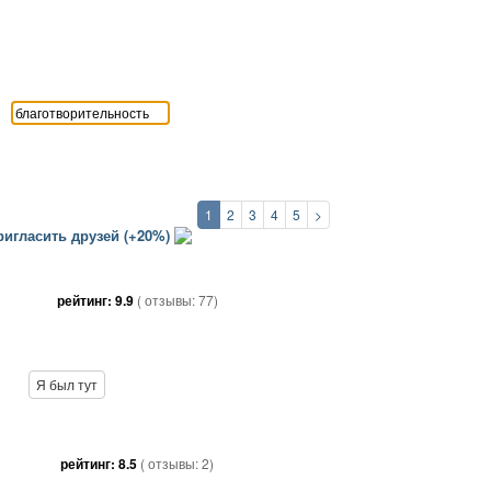
1
2
3
4
5
>
игласить друзей (+20%)
рейтинг:
9.9
( отзывы:
77
)
Я был тут
рейтинг:
8.5
( отзывы:
2
)