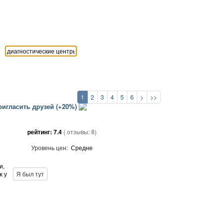
1
2
3
4
5
6
>
>>
игласить друзей (+20%)
рейтинг:
7.4
( отзывы:
8
)
Уровень цен:
Средне
и,
ж у
Я был тут