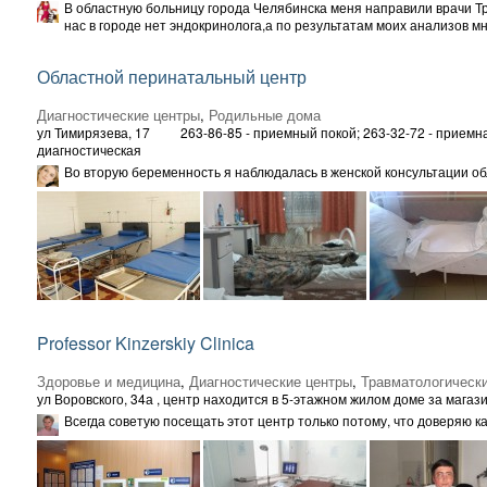
В областную больницу города Челябинска меня направили врачи Тр
нас в городе нет эндокринолога,а по результатам моих анализов мне
Областной перинатальный центр
Диагностические центры
,
Родильные дома
ул Тимирязева, 17
263-86-85 - приемный покой; 263-32-72 - приемна
диагностическая
Во вторую беременность я наблюдалась в женской консультации обл
Professor Kinzerskiy Clinica
Здоровье и медицина
,
Диагностические центры
,
Травматологическ
ул Воровского, 34а
, центр находится в 5-этажном жилом доме за магази
Всегда советую посещать этот центр только потому, что доверяю 