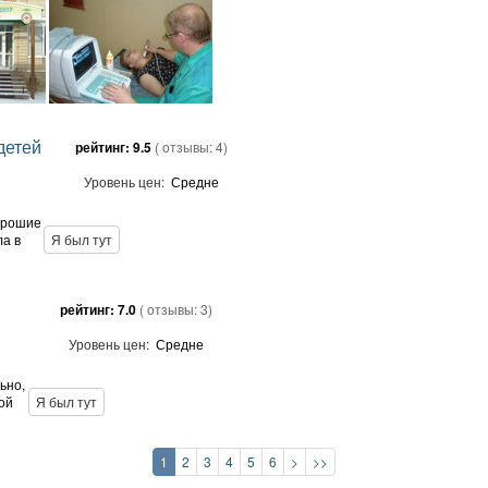
детей
рейтинг:
9.5
( отзывы:
4
)
Уровень цен:
Средне
хорошие
ла в
Я был тут
рейтинг:
7.0
( отзывы:
3
)
Уровень цен:
Средне
ьно,
ой
Я был тут
1
2
3
4
5
6
>
>>