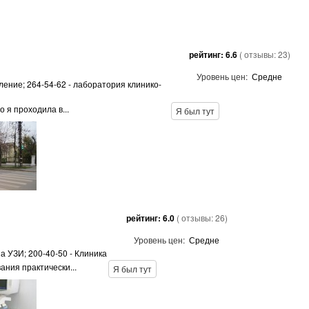
рейтинг:
6.6
( отзывы:
23
)
Уровень цен:
Средне
еление; 264-54-62 - лаборатория клинико-
 я проходила в...
Я был тут
рейтинг:
6.0
( отзывы:
26
)
Уровень цен:
Средне
а УЗИ; 200-40-50 - Клиника
ния практически...
Я был тут