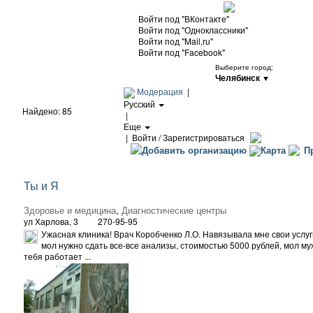
Войти под "ВКонтакте"
Войти под "Одноклассники"
Войти под "Mail.ru"
Войти под "Facebook"
Выберите город:
Челябинск
▼
Модерация
|
Русский
Найдено: 85
|
Еще
|
Войти / Зарегистрироваться
Добавить организацию
Карта
Пр
Ты и Я
Здоровье и медицина
,
Диагностические центры
ул Харлова, 3
270-95-95
Ужасная клиника! Врач Коробченко Л.О. Навязывала мне свои услуг
мол нужно сдать все-все анализы, стоимостью 5000 рублей, мол му
тебя работает ...