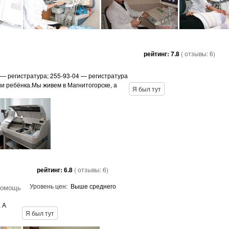
рейтинг:
7.8
( отзывы:
6
)
 — регистратура; 255-93-04 — регистратура
ии ребёнка.Мы живем в Магнитогорске, а
Я был тут
рейтинг:
6.8
( отзывы:
6
)
Уровень цен:
Выше среднего
помощь
 А
Я был тут