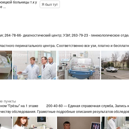
оицкой больницы т.к у
Я был тут
 ...
я; 264-78-66- диагностический центр; УЗИ; 263-79-23 - гинекологическое отд
астного перинатального центра. Соответственно все узи, платно и бесплатно
ие пункты
ном "Грёзы" на 1 этаже
200-40-60 — Единая справочная служба, Запись н
качеству обследования. Грамотные подробные описания результатов обследова