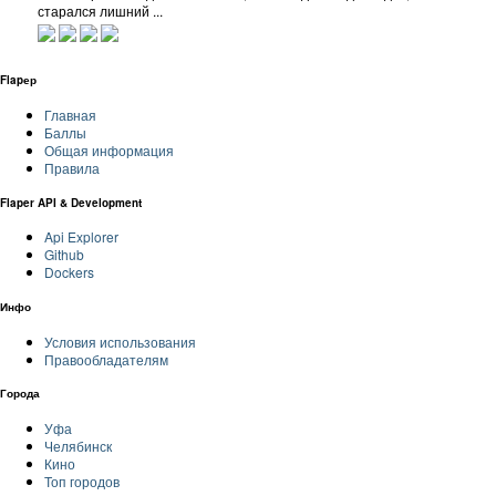
старался лишний ...
Flapер
Главная
Баллы
Общая информация
Правила
Flaper API & Development
Api Explorer
Github
Dockers
Инфо
Условия использования
Правообладателям
Города
Уфа
Челябинск
Кино
Топ городов