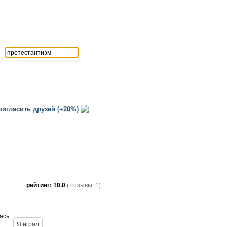
игласить друзей (+20%)
рейтинг:
10.0
( отзывы:
1
)
лась
Я играл