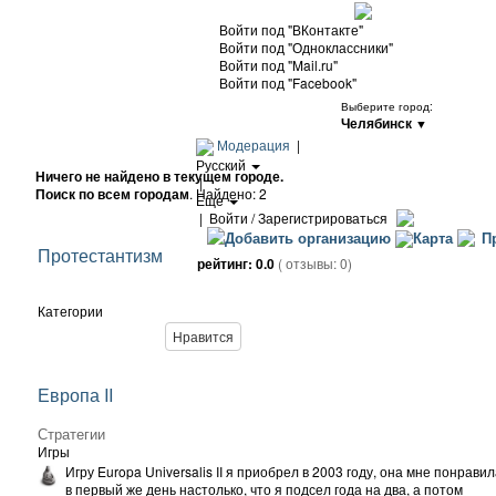
Войти под "ВКонтакте"
Войти под "Одноклассники"
Войти под "Mail.ru"
Войти под "Facebook"
Выберите город:
Челябинск
▼
Модерация
|
Русский
Ничего не найдено в текущем городе.
|
Поиск по всем городам
. Найдено: 2
Еще
|
Войти / Зарегистрироваться
Добавить организацию
Карта
Пр
Протестантизм
рейтинг:
0.0
( отзывы:
0
)
Категории
Нравится
Европа II
Стратегии
Игры
Игру Europa Universalis II я приобрел в 2003 году, она мне понрави
в первый же день настолько, что я подсел года на два, а потом