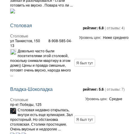
заехал и разочаровался - стали
готовить не вкусно . Повара что ли ...
Столовая
рейтинг:
6.8
( отзывы:
4
)
Столовые
Уровень цен:
Ниже среднего
ул Танкистов, 150
8-908-585-04-
13
Довольно часто были
посетителями этой столовой,
поскольку снимали квартиру в этом
Я был тут
доме)) Цены и правда смешные,
готовят очень вкусно, народа много
...
Владка-Шоколадка
рейтинг:
5.6
( отзывы:
7
)
Уровень цен:
Средне
Столовые
пр-кт Победы, 125
Столовая недавно открылась,
внутри есть еще кулинария. Зал
просторный. Но обстановка
Я был тут
столовская. Столики простецкие.
Очень вкусные и недорогие ...