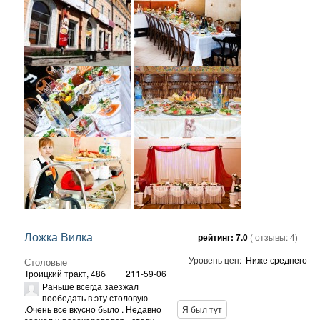
Ложка Вилка
рейтинг:
7.0
( отзывы:
4
)
Уровень цен:
Ниже среднего
Столовые
Троицкий тракт, 48б
211-59-06
Раньше всегда заезжал
пообедать в эту столовую
.Очень все вкусно было . Недавно
Я был тут