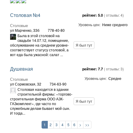
Столовая №4
рейтинг:
5.0
( отзывы:
4
)
Уровень цен:
Ниже среднего
Столовые
ул Марченко, 33б
778-40-80
Была в этой столовой на
свадьбе 14.07.12, помещение,
обслуживание на среднем уровне-
Я был тут
соответствует статусу столовой, а
вот еда была ужасной: салат ...
Душевная
рейтинг:
7.7
( отзывы:
3
)
Уровень цен:
Средне
Столовые
ул Сормовская, 32
734-63-90
Столовая находится в здании
строительной фирмы: «торгово-
строительная фирма ООО АЗК-
Я был тут
ГАЗкомплект», где часто по
служебным делам бывает мой сын.
И тогда...
1
2
3
4
5
6
>
>>