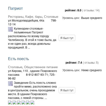
Патриот
рейтинг:
8.0
( отзывы:
14
)
Рестораны
,
Кафе, бары
,
Столовые
Уровень цен:
Выше среднего
ул Молодогвардейцев, 44а
798-
12-14
Кулинарии-столовые-
пельменные Патриот
расположены по всему городу
Я был тут
Челябинску. В этой я тоже была, да
и не один раз, всегда довольны
продукцией. В ...
Есть поесть
рейтинг:
7.4
( отзывы:
5
)
Столовые
,
Общественное питание
Уровень цен:
Ниже среднего
ул Кирова, 110
, здание Покровского
пассажа
8-912-807-93-71; 725-
96-82
Заведение Есть поесть сложно
пройти мимо, расположено она
в центральном, очень проходимом
Я был тут
месте. В здании Покровского
пассажа, с левой стороны. ...