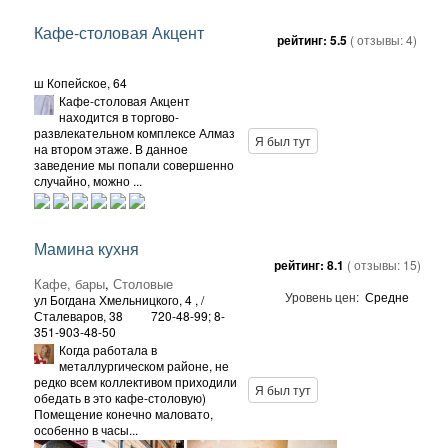
Кафе-столовая Акцент
рейтинг:
5.5
( отзывы:
4
)
ш Копейское, 64
Кафе-столовая Акцент
находится в торгово-
развлекательном комплексе Алмаз
Я был тут
на втором этаже. В данное
заведение мы попали совершенно
случайно, можно ...
Мамина кухня
рейтинг:
8.1
( отзывы:
15
)
Кафе, бары
,
Столовые
Уровень цен:
Средне
ул Богдана Хмельницкого, 4
, /
Сталеваров, 38
720-48-99; 8-
351-903-48-50
Когда работала в
металлургическом районе, не
редко всем коллективом приходили
Я был тут
обедать в это кафе-столовую)
Помещение конечно маловато,
особенно в часы...