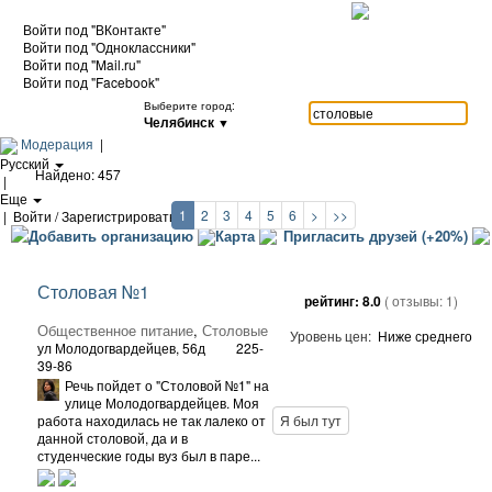
Войти под "ВКонтакте"
Войти под "Одноклассники"
Войти под "Mail.ru"
Войти под "Facebook"
Выберите город:
Челябинск
▼
Модерация
|
Русский
Найдено: 457
|
Еще
1
2
3
4
5
6
>
>>
|
Войти / Зарегистрироваться
Добавить организацию
Карта
Пригласить друзей (+20%)
Столовая №1
рейтинг:
8.0
( отзывы:
1
)
Общественное питание
,
Столовые
Уровень цен:
Ниже среднего
ул Молодогвардейцев, 56д
225-
39-86
Речь пойдет о "Столовой №1" на
улице Молодогвардейцев. Моя
работа находилась не так лалеко от
Я был тут
данной столовой, да и в
студенческие годы вуз был в паре...