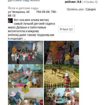
рейтинг:
9.8
( отзывы:
4
)
Ясли и детские сады
Уровень цен:
Средне
ул Чичерина, 4б
794-09-09; 796-
88-13
Вот она,моя альма матер)
самый лучший детский садик в
мире) Добрые и заботливые
Я был тут
воспитатели,к каждому
ребенку,даже такому трудному,как
я,подходят ...