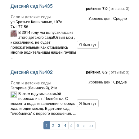
Детский сад №435
рейтинг:
7.0
( отзывы:
3
)
Ясли и детские сады
Уровень цен:
Средне
ул Братьев Кашириных, 107а
741-77-58
В 2014 году мы выпустились из
этого детского сада!Отзыв мой ,
к сожалению, не будет
Я был тут
положительным.Как отзывались
многие родительницы нашей группы
...
Детский сад №402
рейтинг:
8.9
( отзывы:
3
)
Уровень цен:
Средне
Ясли и детские сады
Гагарина (Ленинский), 21а
В этом году мы с семьёй
переехали в г. Челябинск. С
момента подачи заявления очередь
Я был тут
ждали один месяц. В детский сад
"влюбились" с первого посещения. ...
1
2
3
4
5
6
>
>>