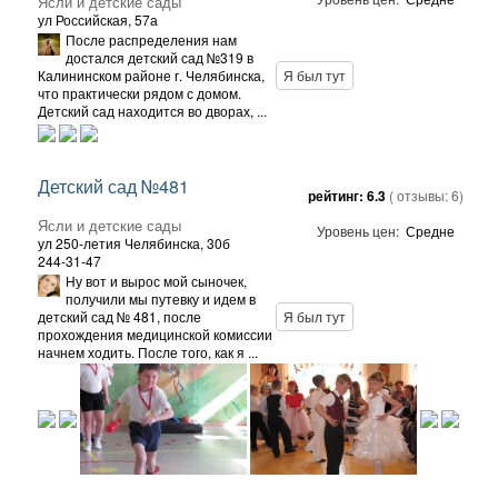
Ясли и детские сады
ул Российская, 57а
После распределения нам
достался детский сад №319 в
Калининском районе г. Челябинска,
Я был тут
что практически рядом с домом.
Детский сад находится во дворах, ...
Детский сад №481
рейтинг:
6.3
( отзывы:
6
)
Ясли и детские сады
Уровень цен:
Средне
ул 250-летия Челябинска, 30б
244-31-47
Ну вот и вырос мой сыночек,
получили мы путевку и идем в
детский сад № 481, после
Я был тут
прохождения медицинской комиссии
начнем ходить. После того, как я ...