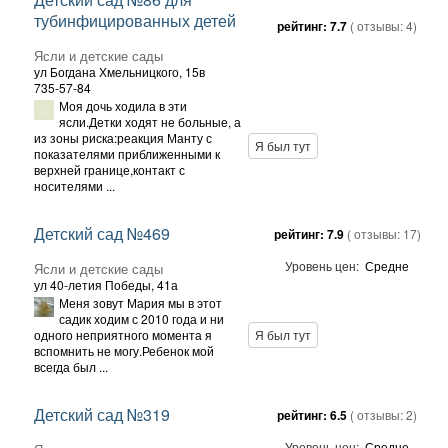
тубинфицированных детей
рейтинг:
7.7
( отзывы:
4
)
Ясли и детские сады
ул Богдана Хмельницкого, 15в
735-57-84
Моя дочь ходила в эти
ясли.Детки ходят не больные, а
из зоны риска:реакция Манту с
Я был тут
показателями приближенными к
верхней границе,контакт с
носителями ...
Детский сад №469
рейтинг:
7.9
( отзывы:
17
)
Уровень цен:
Средне
Ясли и детские сады
ул 40-летия Победы, 41а
Меня зовут Мария мы в этот
садик ходим с 2010 года и ни
одного неприятного момента я
Я был тут
вспомнить не могу.Ребенок мой
всегда был ...
Детский сад №319
рейтинг:
6.5
( отзывы:
2
)
Уровень цен:
Средне