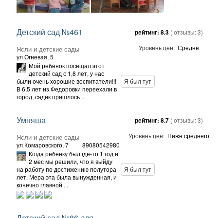
Детский сад №461
рейтинг:
8.3
( отзывы:
3
)
Уровень цен:
Средне
Ясли и детские сады
ул Огневая, 5
Мой ребенок посещал этот
детский сад с 1,8 лет, у нас
были очень хорошие воспитатели!!!
Я был тут
В 6,5 лет из Федоровки переехали в
город, садик пришлось ...
Умняша
рейтинг:
8.7
( отзывы:
3
)
Уровень цен:
Ниже среднего
Ясли и детские сады
ул Комаровского, 7
89080542980
Когда ребенку был где-то 1 год и
2 мес мы решили, что я выйду
на работу по достижению полутора
Я был тут
лет. Мера эта была вынужденная, и
конечно главной ...
Детский сад №86 для