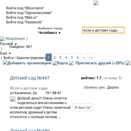
Войти под "ВКонтакте"
Войти под "Одноклассники"
Войти под "Mail.ru"
Войти под "Facebook"
Выберите город:
Челябинск
▼
Модерация
|
Русский
Найдено: 367
|
Еще
1
2
3
4
5
6
>
>>
|
Войти / Зарегистрироваться
Добавить организацию
Карта
Пригласить друзей (+20%)
Детский сад №447
рейтинг:
7.7
( отзывы:
5
)
Уровень цен:
Дорого
Ясли и детские сады
ул Калинина, 2а
791-98-81
Добрый день!!! Очень хочется
поделиться впечатлениями о
этом детском саде! Очень приятный
Я был тут
коллектив, дружный к детям
относятся с особым теплом, ...
Детский сад №480