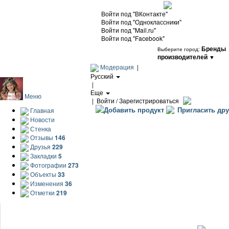
Войти под "ВКонтакте"
Войти под "Одноклассники"
Войти под "Mail.ru"
Войти под "Facebook"
Бренды
Выберите город:
производителей
▼
Модерация
|
Русский
|
Еще
Меню
|
Войти / Зарегистрироваться
Добавить продукт
Пригласить дру
Главная
Новости
Стенка
Отзывы
146
Друзья
229
Закладки
5
Фотографии
273
Объекты
33
Изменения
36
Отметки
219