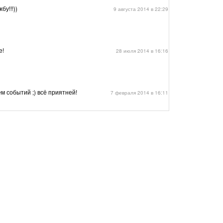
бу!!!))
9 августа 2014 в 22:29
е!
28 июля 2014 в 16:16
ем событий ;) всё приятней!
7 февраля 2014 в 16:11