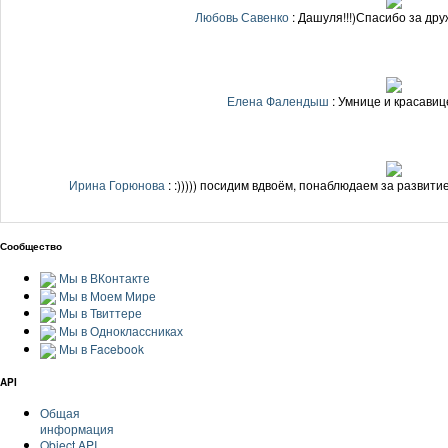
Любовь Савенко
: Дашуля!!!)Спасибо за друж
Елена Фалендыш
: Умнице и красавиц
Ирина Горюнова
: :))))) посидим вдвоём, понаблюдаем за развити
Сообщество
Мы в ВКонтакте
Мы в Моем Мире
Мы в Твиттере
Мы в Одноклассниках
Мы в Facebook
API
Общая
информация
Object API