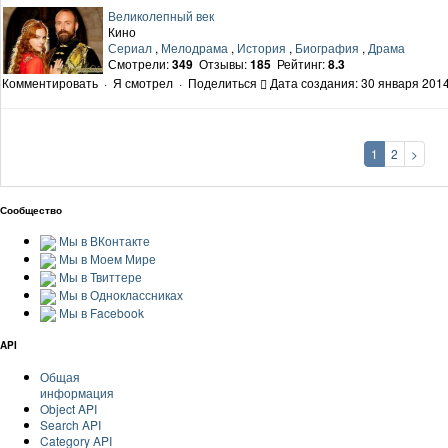
Великолепный век
Кино
Сериал
,
Мелодрама
,
История
,
Биография
,
Драма
Смотрели:
349
Отзывы:
185
Рейтинг:
8.3
Комментировать
·
Я смотрел
·
Поделиться
Дата создания: 30 января 2014
1
2
>
Сообщество
Мы в ВКонтакте
Мы в Моем Мире
Мы в Твиттере
Мы в Одноклассниках
Мы в Facebook
API
Общая
информация
Object API
Search API
Category API