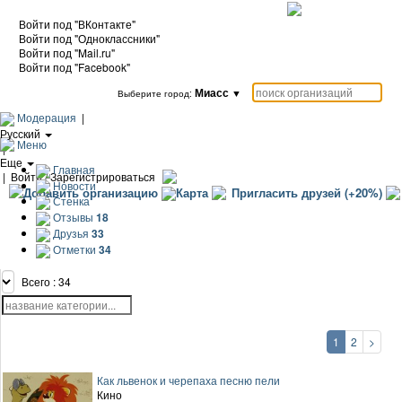
Войти под "ВКонтакте"
Войти под "Одноклассники"
Войти под "Mail.ru"
Войти под "Facebook"
Миасс
▼
Выберите город:
Модерация
|
Русский
Меню
|
Еще
Главная
|
Войти / Зарегистрироваться
Новости
Добавить организацию
Карта
Пригласить друзей (+20%)
Стенка
Отзывы
18
Друзья
33
Отметки
34
Всего : 34
1
2
>
Как львенок и черепаха песню пели
Кино