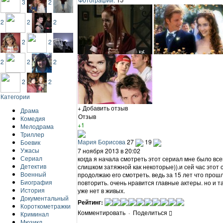
3
2
2
2
2
2
2
2
2
2
2
2
Категории
+ Добавить отзыв
Драма
Отзыв
Комедия
+1
Мелодрама
Триллер
Мария Борисова
27
19
Боевик
Ужасы
7 ноября 2013 в 20:02
Сериал
когда я начала смотреть этот сериал мне было все
Детектив
слишком затяжной как некоторые)).и сей час этот 
Военный
продолжаю его смотреть. ведь за 15 лет что прош
Биография
повторить. очень нравится главные актеры. но и 
История
уже нет в живых.
Документальный
Рейтинг:
Короткометражки
Комментировать
·
Поделиться
Криминал
Мюзикл