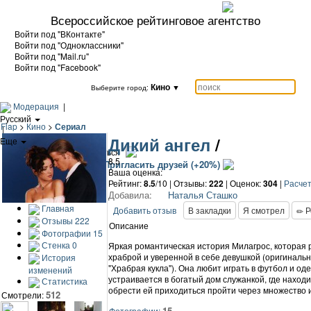
Всероссийское рейтинговое агентство
Войти под "ВКонтакте"
Войти под "Одноклассники"
Войти под "Mail.ru"
Войти под "Facebook"
Кино
▼
Выберите город:
Модерация
|
Русский
Flap
>
Кино
>
Сериал
|
Дикий ангел
/
Еще
|
Войти / Зарегистрироваться
8.5
Добавить кино
Пригласить друзей (+20%)
Ваша оценка:
Рейтинг:
8.5
/10 | Отзывы:
222
|
Оценок:
304
|
Расчет
Добавила:
Наталья Сташко
Главная
Добавить отзыв
В закладки
Я смотрел
Р
Отзывы
222
Описание
Фотографии
15
Стенка
0
Яркая романтическая история Милагрос, которая р
храброй и уверенной в себе девушкой (оригинальн
История
"Храбрая кукла"). Она любит играть в футбол и о
изменений
устраивается в богатый дом служанкой, где находи
Статистика
обрести ей приходиться пройти через множество 
512
Смотрели:
15
Фотографии: